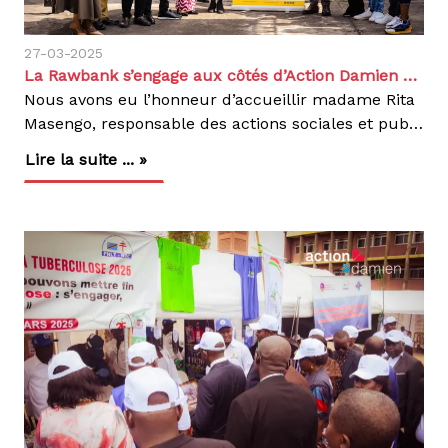
27-03-2025
La Rawbank s’engage aux côtés d’Action Damien pour un projet à haute portée sociale.
Nous avons eu l’honneur d’accueillir madame Rita
Masengo, responsable des actions sociales et publiques de la rawbank, une banque commerciale de la RDC, le jeudi 27 mars 2025 pour une visite de nos projets à Kinshasa.Cette rencontre s’inscrit dans le cadre de leur soutien dans un futur projet de pisciculture dans la province du Kwilu, visant à favoriser la réinsertion physique et socioéconomique des personnes affectées par la lèpre et la tuberculose.Accompagnée de l’équipe D’Action Damien en RDC, madame Masengo a pu découvrir nos initiatives sur terrain à travers nos différents projets notamment :Atelier de coupe et couture, un projet destiné aux enfants d’anciens malades et filles guéris de la lèpre et la tuberculose pour leur offrir une réinsertion socio-économique.une rencontre avec les 11 pensionnaires de l’hôpital de la rive, affectés par la lèpre. une visite du centre d’excellence Damien (CEDA), ainsi que des échanges avec des patients atteints de tuberculose multi résistante et l’association des victorieux de la tuberculose multi résistante (AVTUR) . sensible aux besoins des bénéficiaires, madame Rita Masengo a procédé à une remise des dons de denrées alimentaires aux personnes affectées par la lèpre, ainsi que du matériel médical destiné aux personnels du CEDA, aux patients et aux bénéficiaires de nos projets.Par la même occasion, Mme Masengo avait sensibilisé autour des violences basées sur le genre (VBG), que sont victimes les personnes affectées par ces maladies.Nous exprimons notre profonde gratitude à la rawbank sa pour son soutien à travers ce partenariat et espérons que ce projet de pisciculture marquera le début d’une collaboration durable au service des vulnérables.
Lire la suite ... »