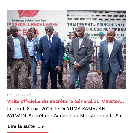
08-05-2025
Visite officielle du Secrétaire Général du Ministère de la Santé au Centre d’Excellence Damien
Le jeudi 8 mai 2025, le Dr YUMA RAMAZANI
SYLVAIN, Secrétaire Général au Ministère de la Santé publique, Hygiène et Prévention, a effectué une visite officielle au Centre d’Excellence Damien (CEDA), à Kinshasa. Cette visite marque un temps fort pour notre institution, première structure en RDC entièrement dédiée à la prise en charge gratuite de la tuberculose multirésistante et pharmaco-résistante.Créé en 2014 grâce au financement propre d’Action Damien, le CEDA offre une approche innovante et complète du traitement :Soins médicaux de qualité,Prise en charge nutritionnelle,Accompagnement psychologique,Projets d’activités génératrices de revenus (AGR) pour les patients guéris, afin de favoriser leur réinsertion socio-économique durable. Accompagné du Dr Léopoldine MBULULUA, Directrice adjointe du Programme National de Lutte contre la Tuberculose (PNLT), du Dr Papy PULULU, Médecin Coordonnateur Provincial Lèpre et Tuberculose de Kinshasa, ainsi que du staff médical d’Action Damien, le Secrétaire Général a pu constater l’impact tangible du centre sur le terrain.À l’issue de la visite, il a salué le modèle mis en place et déclaré :« Je suis agréablement surpris par l’organisation et la qualité des services rencontrés dans ce centre, qui mérite véritablement son titre de Centre d’Excellence. Je félicite Action Damien pour son appui au bon fonctionnement de cette institution de santé. Ma recommandation est que ces centres soient pleinement intégrés dans le système national de santé, sous le leadership du PNLT. Ce centre constitue une bonne pratique qui mérite un plaidoyer pour son extension dans tout le pays. »Cette visite officielle renforce la dynamique de collaboration entre Action Damien et les autorités sanitaires congolaises, dans une volonté commune de pérenniser et d’étendre ce modèle de prise en charge au bénéfice de tous les patients affectés par la tuberculose multirésistante en RDC.Agir, c’est contagieux !
Lire la suite ... »