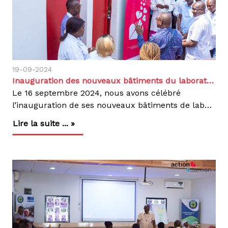
19-09-2024
Inauguration des nouveaux bâtiments du laboratoire du Centre d’Excellence Damien (CEDA)
Le 16 septembre 2024, nous avons célébré
l’inauguration de ses nouveaux bâtiments de laboratoire du Centre d’Excellence Damien (CEDA) à Kinshasa. Spécialisé dans la prise en charge de la tuberculose pharmaco-résistante (TB-PR), le CEDA a marqué cette étape importante en présence de notre Représentant National, Dr Pierre Umba, et du Médecin Directeur du CEDA, Dr Luc Lukaso. La cérémonie a été symbolisée par la remise officielle des clés, illustrant notre engagement à renforcer le diagnostic et le traitement de la TB-PR.Depuis son ouverture en novembre 2014, le CEDA a réalisé des avancées significatives dans la lutte contre la tuberculose. En tant que premier hôpital en République Démocratique du Congo dédié à la gestion de la TB-PR, le CEDA a pris en charge des centaines de patients, leur offrant des soins gratuits et de qualité. En 2023, 126 patients, dont 41 atteints de formes avancées de la maladie, ont été accueillis et traités.Les nouvelles infrastructures, financées par les dons nos bénévoles Action Damien, permettront d'améliorer encore davantage nos services, en offrant un environnement moderne pour un diagnostic plus rapide et une meilleure prise en charge des patients. Grâce à des protocoles innovants, le CEDA a déjà démontré sa capacité à détecter précocement et à traiter efficacement les cas complexes de tuberculose.Le CEDA demeure un pilier essentiel dans la lutte contre la tuberculose en République Démocratique du Congo, et nous continuons à nous engager à offrir des soins de qualité à toutes les personnes touchées par cette maladie.
Lire la suite ... »