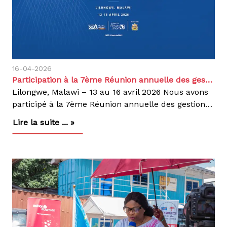
16-04-2026
Participation à la 7ème Réunion annuelle des gestionnaires des programmes des Maladies Tropicales Négligées (MTN)
Lilongwe, Malawi – 13 au 16 avril 2026 Nous avons
participé à la 7ème Réunion annuelle des gestionnaires des programmes des Maladies Tropicales Négligées (MTN), tenue à l’international Convention Center Bingu du 13 au 16 avril 2026 à Lilongwe, en République du Malawi.Cette réunion de haut niveau a été organisée conjointement par la Commission de l’Union Africaine, AUDA-NEPAD et l’Organisation mondiale de la Santé Région Afrique. Elle a réuni les gestionnaires nationaux des programmes MTN, les institutions régionales, ainsi que les partenaires techniques et financiers engagés dans l’accélération de l’élimination des maladies tropicales négligées en Afrique.Les travaux de la réunion s’inscrivent dans la dynamique continentale visant l’élimination des MTN à l’horizon 2030, conformément aux engagements des États membres de l’Union Africaine et aux orientations de l’Organisation mondiale de la Santé (Feuille de route MTN 2021-2030).Les échanges ont porté sur :L’évaluation des progrès réalisés par les États membres dans la mise en œuvre des plans nationaux MTN ;Le renforcement de l’intégration des services MTN dans les soins de santé primaires pour une élimination durable ; L’amélioration des systèmes de surveillance, de données et de suivi-évaluation ;L’Impact du changement climatique sur l’élimination des MTN ;La Collaboration transfrontalière pour l'élimination des MTN;La mobilisation des ressources nationales et des partenaires, en faveur d’un financement durable des interventions (Travail de l’ASBL Kikundi avec l’appui de Bill et Melinda Gate & l’Université de Washington) ;Ainsi que la promotion de stratégies innovantes, incluant la recherche opérationnelle et le renforcement des capacités pour accélérer l’élimination des MTN (Stimuler l’innovation dans la surveillance, le diagnostic et la mise en œuvre)Représentée par le Dr Pierre Umba, Représentant national Action Damien RD Congo. Notre participation s’inscrit dans le cadre de notre mandat de lutte contre la lèpre, la tuberculose et d’autres maladies tropicales négligées telles que le pian et l’ulcère de Buruli, ainsi que de notre appui au renforcement des systèmes de santé.Dans le cadre de cette réunion, nous avons rencontré et échangé avec d’autres organisations impliquées sur la lutte contre la lèpre :Nécessité d’appliquer l’outil de LEM pour le monitorage de l’élimination par ZS en RDC avec l’OMS AFROBesoin d’un appui technique dans la recherche opérationnelle lèpre et MTN avec DAHW une ONGI Allemande travaillant en Afrique sur la lèprePossibilité d’interventions dans la PEP lèpre et l’éradication du Pian dans le Haut Uélé avec DNDI RDC rencontrée au MalawiExpérience de mise en œuvre en République Démocratique du CongoNos interventions en RD Congo ont permis d’obtenir des résultats significatifs dans la lutte contre les MTN dans les provinces d’intervention. Lèpre2 172 nouveaux cas détectés en 2024, Prise en charge de 192 enfants, Taux de guérison de 97 % pour les cas multibacillaires et 98 % pour les cas paucibacillaires. Couverture estimée à 71 %. Pian4 484 personnes dépistées, 416 cas confirmés et traités. Tous les cas traités ont été déclarés guéris.Ulcère de Buruli567 cas suspects identifiés, 88 cas confirmés pris en charge. Evolution favorable vers la guérison pour l’ensemble des cas traités.Ces résultats traduisent l’efficacité d’une approche communautaire intégrée reposant sur :Le dépistage actif au niveau communautaire ;La prise en charge gratuite et décentralisée ;Le suivi continu des patients ;La sensibilisation communautaire pour réduire la stigmatisation ;Et le renforcement de la surveillance communautaire.La 7ème Réunion annuelle des gestionnaires des programmes MTN a réaffirmé la nécessité d’une action coordonnée, multisectorielle et durable, incluant le renforcement du financement national, de la recherche et de l’innovation, ainsi que de la coopération régionale, afin d’atteindre les objectifs d’élimination des MTN à l’horizon 2030.Nous réaffirmons notre engagement aux côtés du PNEL, et d’autres partenaires techniques pour contribuer à l’élimination des maladies tropicales négligées, à travers des interventions intégrées, durables et centrées sur les populations.
Lire la suite ... »