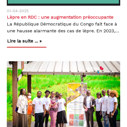
01-04-2025
Lèpre en RDC : une augmentation préoccupante
La République Démocratique du Congo fait face à
une hausse alarmante des cas de lèpre. En 2023, 3 945 nouveaux cas ont été enregistrés, marquant une augmentation de 5,7 % par rapport à 2022, dans 9 provinces où nous intervenons. Les provinces du Haut-Katanga et du Tanganyika sont particulièrement touchées, avec plus de 400 cas chacune.Les défis sont nombreux :Transmission persistante : Malgré les efforts, certains foyers restent très affectés, nécessitant une surveillance accruee.Consultation tardive : Le recours aux traitements traditionnels retarde les consultations médicales et le dépistage.Stigmatisation : La peur du rejet social empêche beaucoup de personnes de se faire diagnostiquer à temps, favorisant la propagation de la maladie.En collaboration avec le Programme National d’Élimination de la Lèpre (PNEL), nous intensifions nos actions dans le Haut-Katanga et le Tanganyika, en apportant un soutien logistique, financier et technique à travers :Le dépistage actif pour identifier rapidement de nouveaux cas.L’accès aux traitements gratuits pour éviter les complications graves.La sensibilisation communautaire pour encourager la détection précoce et lutter contre la stigmatisation.L’augmentation des cas montre que la lutte contre la lèpre est loin d’être terminée. Pour atteindre l’objectif Zéro Lèpre d'ici 2030, il est essentiel de renforcer les efforts et d’assurer l’accès aux soins pour tous. Rejoignez-nous dans cette lutte et découvrez nos actions sur nos réseaux sociaux. Agir, c’est contagieux !
Lire la suite ... »