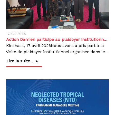
17-04-2026
Action Damien participe au plaidoyer institutionnel du consortium HICO pour le programme quinquennal 2027–2031
Kinshasa, 17 avril 2026Nous avons a pris part à la
visite de plaidoyer institutionnel organisée dans le cadre de la formulation du programme quinquennal 2027–2031 de la Health Impact Coalition (HICO), cofinancé par la Coopération belge au développement (DGD).La rencontre s’est tenue au Secrétariat Général à la Santé Publique, Hygiène et Prévoyance Sociale à Kinshasa, en présence des autorités sanitaires nationales.Représentée par le Dr Patrick Tshey, Médecin Superviseur National, aux côtés de la délégation conduite par MEMISA Belgique et de Handicap International.Cette démarche visait à solliciter l’appui institutionnel du Ministère de la Santé Publique, Hygiène et Prévoyance Sociale en faveur du futur programme quinquennal HICO 2027–2031, actuellement en cours de formulation.Le consortium Health Impact Coalition constitue un cadre de concertation regroupant huit organisations non gouvernementales internationales actives dans le secteur de la santé en RDC : Action Damien, Chaîne de l’Espoir Belgique, Handicap International undefined Humanity & Inclusion, Light for the World, Médecins du Monde, Médecins Sans Vacances, MEMISA,Viva Salud.Un programme aligné sur les priorités nationales de santéLe programme HICO 2027–2031 s’inscrit en cohérence avec :Le Plan National de Développement Sanitaire et de la Prévoyance Sociale (PNDS-PS 2024–2033) ;Le Plan Stratégique National de la Couverture Santé Universelle (PSN-CSU).Son ambition est de contribuer à l’amélioration de l’état de santé et du bien-être des populations dans les zones d’intervention ciblées grâce à un accès plus équitable à des services de santé de qualité, inclusifs et résilients.L’intervention proposée repose sur cinq axes stratégiques interdépendants :Renforcement de l’offre de soins et amélioration de la qualité des services ;Promotion de l’équité et de l’inclusion dans l’accès aux soins ;Renforcement de la gouvernance sanitaire et de la redevabilité ;Autonomisation communautaire et stimulation de la demande de soins ;Gestion des connaissances et production de données probantes pour la décision.Notre participation à cette initiative s’inscrit dans la continuité de notre engagement en faveur du renforcement des systèmes de santé, en complément de notre expertise reconnue dans la lutte contre la tuberculose, la lèpre et les maladies tropicales négligées. À travers cette coalition, nous mettons cette expérience au service d’une approche concertée visant à renforcer durablement les services de santé et à améliorer l’accès aux soins pour les populations les plus vulnérables.Par cette initiative, le consortium HICO réaffirme sa volonté d’accompagner le Gouvernement congolais dans l’atteinte des objectifs de Couverture Santé Universelle et des Objectifs de Développement Durable liés à la santé.Nous demeurons engagées aux côtés des autorités sanitaires et de ses partenaires pour contribuer à un système de santé plus équitable, inclusif et performant en République Démocratique du Congo.
Lire la suite ... »