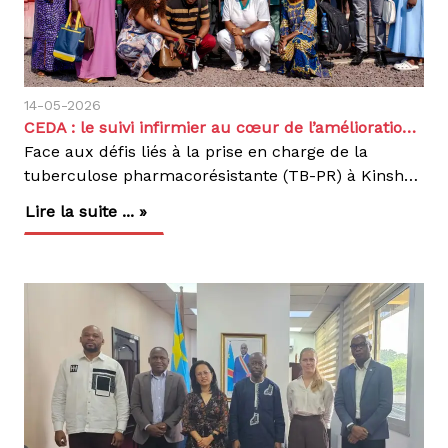
14-05-2026
CEDA : le suivi infirmier au cœur de l’amélioration de la prise en charge de la TB-PR à Kinshasa
Face aux défis liés à la prise en charge de la
tuberculose pharmacorésistante (TB-PR) à Kinshasa, malgré les avancées enregistrées grâce à l’introduction de nouveaux schémas thérapeutiques tels que le BPaL-M (Bédaquiline, Prétomanide, Linézolide, Moxifloxacine), plusieurs difficultés persistent sur le terrain. C’est dans ce contexte que nous avons organisé, à travers le Centre d’Excellence Damien (CEDA), ce jeudi 14 mai 2026, une matinée scientifique consacrée au renforcement du suivi infirmier des patients affectés par la TB-PR.Tenue à l’occasion de la Journée internationale des infirmiers, considérée comme un moment de reconnaissance du rôle essentiel du personnel infirmier, dont l’engagement quotidien contribue directement à l’amélioration des résultats thérapeutiques des patients, cette rencontre a réuni les infirmiers des nouveaux Centres de Dépistage et de Traitement de la TB-PR (CDT TB-PR), les superviseurs des structures partenaires (confessions religieuse : catholique, églises protestante et armée du salut), ainsi que les représentants de la Coordination Provinciale Lèpre et Tuberculose (CPLTundefinedKinshasa).Sous le thème : « Impact du suivi infirmier rigoureux dans la prise en charge de la TB-PR : défis et perspectives à Kinshasa », les échanges ont mis en lumière les principaux défis du terrain, notamment l’irrégularité du suivi bactériologique, la gestion des effets indésirables, le non-respect du Traitement Directement Observé (TDO) ainsi que la qualité insuffisante des dossiers médicaux.Les participants ont été sensibilisés à l’importance du suivi régulier des patients à travers les examens bactériologiques (frottis, cultures, GeneXpert), ainsi que le monitorage des effets secondaires du traitement BPaL-M (Neuropathies, troubles digestifs, atteintes visuelles, allongement du QT (cardiaque), troubles hématologiques, fatigue, éruptions cutanées …).Le rôle central du personnel infirmier a été rappelé, notamment dans la qualité des prélèvements, la documentation des données et le respect du TDO, éléments essentiels pour renforcer la qualité des données du Programme National de Lutte contre la Tuberculose (PNLT).À Kinshasa, Action Damien accompagnons plus de 140 structures de prise en charge de la tuberculose sensible et pharmacorésistante, en étroite collaboration avec la Coordination Provinciale Lèpre et Tuberculose (CPLTundefinedKinshasa). Cette dynamique vise à renforcer l’accès aux soins, rapprocher les services des communautés et améliorer la qualité de la prise en charge des patients.Le CEDA demeure le seul centre spécialisé dans la prise en charge des cas complexes de tuberculose, notamment la tuberculose pharmacorésistante (TB-PR), depuis plus de 10 ans.Dans cette dynamique, nous poursuivons le renforcement des capacités des prestataires de soins et l’amélioration continue de la qualité de la prise en charge des personnes affectées, pour de meilleures chances de guérison, car un bon suivi infirmier aujourd’hui contribue à une guérison assurée demain.
Lire la suite ... »