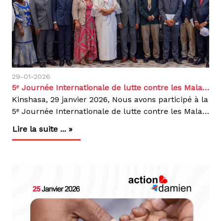
29-01-2026
5ᵉ Journée Internationale de lutte contre les Maladies Tropicales Négligées (MTN) : Action Damien engagée aux côtés du PNEL pour une action concertée en RDC
Kinshasa, 29 janvier 2026, Nous avons participé à la
5ᵉ Journée Internationale de lutte contre les Maladies Tropicales Négligées (MTN), organisée à l’Hôtel Hilton à Kinshasa sous le thème : « Unir, agir et éliminer les MTN pour la santé, la dignité et le bien-être des communautés ».Placée sous l’égide du Ministère de la Santé Publique, Hygiène et Prévoyance Sociale, cette rencontre de haut niveau a réuni les autorités sanitaires nationales, les programmes nationaux, les partenaires techniques et financiers ainsi que les organisations engagées dans la lutte contre les MTN en République Démocratique du Congo.Une journée marquée par des engagements fortsLa cérémonie officielle a été ponctuée par l’arrivée du Secrétaire générale et, suivie des allocutions des responsables nationaux, notamment la Directrice de la Direction de la Surveillance Épidémiologique (DSE) ainsi que des Directeurs et représentants des programmes nationaux engagés dans la lutte contre les différentes MTN.Le temps fort de la journée a été la présentation du Plan Directeur de lutte intégrée contre les MTN en RDC 2026-2030, document stratégique définissant les priorités nationales pour les cinq prochaines années. Ce plan met l’accent sur la coordination entre les programmes, la mobilisation des ressources domestiques et le renforcement de la collaboration avec les partenaires, afin d’améliorer l’efficacité et l’impact des interventions sur le terrain.Action Damien, partenaire historique du PNELEn tant que partenaire technique et financier du Programme National d’Elimination de la Lèpre (PNEL), nous avons pris part à cette journée en réaffirmant notre engagement dans la lutte contre les MTN cutanées, notamment :nous avons pris part à cette journée en réaffirmant notre engagement dans la lutte contre les MTN cutanées, notamment :La Lèpre,Le Pian,L’Ulcère de Buruli.Notre appui vise à renforcer la prévention, le dépistage précoce, garantir l’accès gratuit aux soins et lutter contre la stigmatisation, en étroite collaboration avec le Ministère de la Santé. À travers notre participation, Nous réaffirmons notre conviction que l’élimination des MTN en RDC repose sur l’action collective, la coordination des acteurs et la priorité accordée aux populations les plus vulnérables.Une approche intégrée et collaborativeLes échanges ont également permis de faire un état des lieux des progrès réalisés par les différents programmes nationaux (PNED, PNEL, PNLTHA, PNLMNT-CTP, Santé mentale), soulignant l’importance d’une approche intégrée, fondée sur la complémentarité des actions et le travail en synergie.Dans son mot de clôture, le Secrétaire Général a insisté sur l’appropriation de la mise en œuvre de ce plan directeur par les différents programmes nationaux de lutte contre les MTN en le traduisant en plan d’action opérationnel annuel.La cérémonie s’est clôturée par une photo de famille officielle, suivie d’échanges informels entre les participants, renforçant le dialogue et les perspectives de collaboration future.Parce qu’agir c’est contagieux : Unissons-nous, agissons et éliminons ensemble les MTN pour une RDC plus juste et en meilleure santé..
Lire la suite ... »