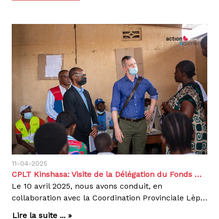
11-04-2025
CPLT Kinshasa: Visite de la Délégation du Fonds mondial au CDT Saint-Pierre dans la zone de santé de Kinshasa
Le 10 avril 2025, nous avons conduit, en
collaboration avec la Coordination Provinciale Lèpre et Tuberculose (CPLT) de Kinshasa, une mission de terrain au Centre de dépistage et de traitement Lèpre et Tuberculose (CDT) Saint-Pierre, situé dans la zone de santé de Kinshasa. L’objectif principal de cette visite était d’évaluer la contribution des structures de santé privées dans la prise en charge de la tuberculose et du VIH, dans la perspective d’un projet de financement.La délégation était composée de représentants du Fonds mondial, du CIFF (Children’s Investment Fund Foundation), du Programme des Nations Unies pour le développement (PNUD), d’Action Damien, de la Coordination Provinciale Lèpreundefined Tuberculose Kinshasa et, de l’équipe cadre de la zone de santé de Kinshasa. Parmi les personnalités présentes figuraient Mme Sonia Florisse, Country Portfolio Manager du Fonds mondial, M. Miler Kemplay, Executive Director SRHR du CIFF, l’un des bailleurs du Fonds mondial, ainsi que Dr Steve Etierne, chef de la délégation du PNUD.Lors de cette visite, la délégation a eu l’opportunité de participer au traitement directement observé (TDO). Il s’est suivi de la visite du CDT au niveau du laboratoire (démonstration sur l’analyse des échantillons de crachats avec la machine GeneXpert), de salle de consultation et de la pharmacie. Les données épidémiologiques de la province ont été présentées par le Médecin Coordonnateur Provincial. Quelques questions d’éclaircissement ont été posées par les visiteurs surtout en ce qui concerne les différentes portes qui permettent de capter les présumés TB à savoir la porte VIH, la porte consultation préscolaire, la porte consultation prénatale et la porte consultation curative ainsi que la disponibilité des médicaments et intrants.La délégation a eu à échanger avec les personnes souffrant de la Tuberculose sur les points suivants : la gratuité du traitement de la TB, le site de dépistage, leurs contributions sur la rupture de la chaîne de contamination, le rythme des rendez-vous, le circuit du malade, etc.La participation communautaire a fait aussi objet des échanges. Les ONG partenaires, comme le Club des Amis Damien, une structure d’anciens malades engagés dans la sensibilisation, ainsi que des relais communautaires actifs dans le dépistage et le suivi des cas ont pu démonter clairement leurs rôles dans cette lutte contre la Tuberculose et le VIH (visites à domicile, transport des échantillons, sensibilisation, orientation des présumés, recherche des perdus de vu, ect..). Cette immersion a permis de constater l’implication concrète des acteurs locaux dans la lutte contre la tuberculose et le VIH.A travers cette visite, il se dégage clairement « un gap » à combler dans cette lutte de contre la Tuberculose. Il est plus qu’important de mobiliser d’avantage des ressources en faveur de la Tuberculose.Nous réaffirmons notre engagement à promouvoir une prise en charge intégrée, de qualité et accessible à toutes et à tous.Agir, c'est contagieux
Lire la suite ... »