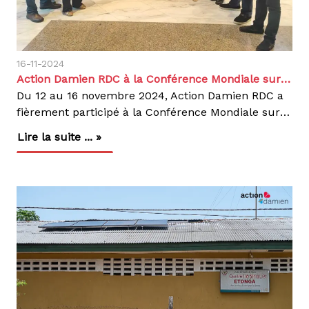
16-11-2024
Action Damien RDC à la Conférence Mondiale sur la Santé Pulmonaire 2024 à BALI
Du 12 au 16 novembre 2024, Action Damien RDC a
fièrement participé à la Conférence Mondiale sur la Santé Pulmonaire (WCLH), organisée à Bali, Indonésie, par l’Union Conférence. Cet événement a rassemblé des experts internationaux pour échanger sur les avancées majeures dans la lutte contre les maladies pulmonaires, notamment la tuberculose.Représentée par Dr Pierre UMBA, notre représentant national, Action Damien RDC a activement contribué aux discussions sur des solutions innovantes, tout en renforçant son engagement envers l’éradication de la tuberculose et des autres maladies respiratoires en République Démocratique du Congo.Cette conférence a offert une plateforme précieuse pour :Partager des expériences et des bonnes pratiques.Consolider des partenariats stratégiques.Explorer de nouvelles approches pour améliorer la gestion de la santé pulmonaire en RDC.Des progrès remarquables en 2023Grâce à des efforts conjoints, 105 494 vies ont été sauvées en 2023, avec :14 492 enfants traités, reflétant notre engagement envers les populations les plus vulnérables.117 935 personnes traitées pour la tuberculose. 709 cas de tuberculose pharmaco-résistante pris en charge.Un appel à une action globaleCette conférence internationale a réaffirmé une vérité fondamentale : la lutte contre la tuberculose est un défi mondial. Inspirés par cet événement, nous restons déterminés à poursuivre notre mission, en collaboration avec nos partenaires, pour construire un avenir sans tuberculose. Ensemble, avançons vers un monde en meilleure santé.
Lire la suite ... »