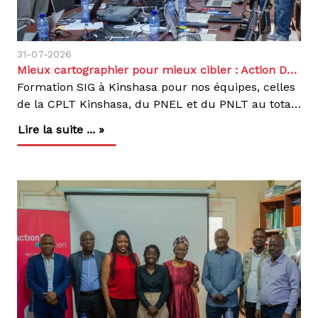
31-07-2026
Mieux cartographier pour mieux cibler : Action Damien renforce ses compétences géospatiales en RDC
Formation SIG à Kinshasa pour nos équipes, celles
de la CPLT Kinshasa, du PNEL et du PNLT au total 12 participants Du 27 au 31 juillet 2026, nous avons réuni douze participants issus de notre service médical, de la Coordination Provinciale Lèpre et Tuberculose de Kinshasa (CPLT) du Programme National d'Élimination de la Lèpre (PNEL) et du Programme National de Lutte contre la Tuberculose (PNLT), pour une formation d'initiation aux Systèmes d'Information Géographique (SIG), avec comme objectif de mieux cartographier nos zones d'intervention afin de lutter plus efficacement contre la lèpre et la tuberculose en République démocratique du Congo.Actif dans 9 provinces du pays contre la lèpre, la tuberculose et les maladies tropicales négligées (MTN), en appui aux deux programmes nationaux à travers nos différents projets, nos équipes produisent chaque mois un volume important de données de terrain, dont l'exploitation spatiale reste encore peu développée. C'est à ce besoin que répond cette formation.Animée par la Fondation Flowminder, dans le cadre d’un partenariat, la session s'est articulée en quatre étapes progressives : comprendre les fondamentaux de la donnée géospatiale, se familiariser avec le logiciel QGIS et les concepts cartographiques, préparer et géoréférencés des données fiables, puis produire des cartes exploitables pour la planification, le suivi et l'évaluation de nos programmes. Les travaux pratiques ont porté sur l'import et la gestion de données géographiques des zones de santé, localités, établissements de santé, ainsi que sur la visualisation et la production cartographiques.Pourquoi les SIG ?La cartographie numérique nous permet d'améliorer le ciblage des populations prioritaires, de visualiser précisément nos zones d'activité et de suivre les indicateurs de couverture de nos programmes. Elle rend visible ce qu'un tableau de données ne montre pas : les zones encore mal couvertes par le dépistage et les structures les plus éloignées de nos circuits d'appui.Former ensemble nos équipes et celles du PNEL et du PNLT permet à chacun de produire, lire et discuter les mêmes cartes. C'est la condition d'une microplanification réellement conjointe. L'implication des programmes nationaux d'élimination de la lèpre et de lutte contre la tuberculose garantit l'appropriation des outils développés et la durabilité des compétences acquises au-delà d'Action Damien.Les compétences acquises seront intégrées aux pratiques de travail de nos équipes : planification des activités de dépistage, préparation des missions de terrain et documentation de nos résultats auprès de nos partenaires techniques et financiers mais aussi dans la prise des décisions. Une manière, pour nous et pour nos partenaires, de mettre des outils opérationnels au service d'une meilleure planification des interventions et d'un accès élargi au dépistage et aux soins..Agir, c'est contagieux !
Lire la suite ... »