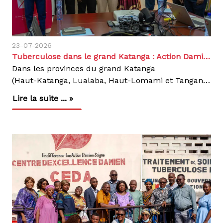
23-07-2026
Tuberculose dans le grand Katanga : Action Damien RDC et POSAF scellent une collaboration opérationnelle
Dans les provinces du grand Katanga
(Haut-Katanga, Lualaba, Haut-Lomami et Tanganyika) , deux organisations œuvrent, , à lutter contre la tuberculose. Depuis plusieurs années, Action Damien RDC et POSAF (Pont Santé Afrique) y déploient des projets similaires : dépistage actif, accompagnement des personnes affectées, transport d'échantillons, des médicaments et des intrants, la supervision des équipes de terrain. Une proximité qui, sans coordination, pouvait conduire à des doublons d’activités plutôt qu'à une complémentarité.C'est pour lever ce risque qu'Action Damien RDC et POSAF ont engagé, à la mi-juillet 2026, des échanges structurés en deux temps. .Une première rencontre pour poser le diagnosticLe 16 juillet 2026, les équipes des deux organisations se sont réunies virtuellement pour un état des lieux. Action Damien, actif dans neuf provinces à travers notamment le projet TIFA, et POSAF, également présent dans neuf provinces via ses projets financés par les fonds américains (TIFA (Lomami) et le projet FC- SDS undefined Stop TB), ont d'abord posé un constat simple : dans quatre provinces communes, les mêmes types d'activités communautaires sont menées en parallèle, à savoir celles des relais communautaires, le transport des échantillons, le transport des médicaments et intrants, la distribution des kits d'adhérence, le suivi et évaluation, la supervision et l’impression des outils de collecte de données.Cette première réunion a permis de dégager des orientations générales : chaque organisation continuerait de s'appuyer sur les relais communautaires identifiés pour chaque projet, selon des zones géographiques distinctes, tandis que les activités de supervision et de suivi-évaluation gagneraient à être menées de façon complémentaire.Une réunion technique pour transformer les orientations en engagements concretsRestait à traduire ces principes en modalités pratiques. C'est l'objet de la réunion technique tenue le 23 juillet 2026 au siège d'Action Damien RDC, réunissant les équipes techniques des deux organisations autour de cinq points essentiels que sont :Les Relais communautaires: Les deux organisations ont convenu d'établir une cartographie commune, permettant d'identifier clairement, pour chaque relais communautaire, l'organisation qui le finance et l'accompagne. Un tableau de répartition sera partagé entre les deux structures pour assurer une couverture cohérente des zones de santé concernées. Les relais communautaires continuent à travailler selon l’esprit de chaque projet. Ils pourront se rencontrer au niveau du CDT autour de l’infirmier Titulaire lors du monitorage avec les moyens de chaque projet. Pour ceux pris en charge par POSAF, ils y participeront avec les fonds dénommés : « frais de suivi des cas orientés »Le Transport des échantillons. Chaque organisation continuera d'acheminer les échantillons via ses propres circuits, mais avec un engagement fort : renforcer la fréquence des transports et systématiser la traçabilité des envois, pour accélérer les délais de diagnostic. Ici il faut noter que le nombre des fréquences de transport d’échantillon par semaine sera de deux au lieu d’une course. Chaque projet un jour par semaine pour prendre en charge la course. L’Accompagnement des personnes affectées. Les kits d'adhérence, ce soutien essentiel qui aide les patients à tenir leur traitement jusqu'au bout seront désormais pris en charge à parts égales entre les deux organisations, une façon concrète de mutualiser l'effort au bénéfice des communautés. Les cas prise en charge par mois seront repartis à moitié (50% Action Damien et 50% POSAF). Mais le chiffre total rapporté par mois est le même pour les deux organisations. (une note technique explicative sera chaque fois élaborée quant à ce.Le Suivi-évaluation et supervision. Les deux partenaires se sont engagés à intensifier leurs missions de terrain, avec une fréquence doublée, pour renforcer l'accompagnement des équipes et des structures de santé. Cette complémentarité permet d’améliorer la fréquence des descentes sur terrain mais d’améliorer la qualité de suivi des activités (proximité des équipes de terrain).Les Outils de collecte des données. Enfin, Action Damien partagera son support de collecte de données avec POSAF ; les deux équipes le retravailleront ensemble pour faciliter la consolidation des informations, avec l'appui du Programme National de Lutte contre la Tuberculose (PNLT). Un outil de collecte numérique des données disponible au niveau de POSAF sera partagé avec Action Damien.Une dynamique de coordination au service des communautésAu-delà des aspects techniques, cette collaboration traduit une conviction partagée : dans la lutte contre la tuberculose, la coordination entre acteurs de terrain n'est pas une option, mais une condition d'efficacité. En clarifiant les rôles de chacun, en évitant les doublons et en unissant leurs forces sur tous les maillons de la chaîne de la lutte contre la Tuberculose au niveau communautaire à savoir : la sensibilisation, le transport des échantillons, l’adhérence au traitement et le suivi des personnes affectées de la Tuberculose.Action Damien RDC et POSAF posent les bases d'une réponse plus cohérente face à la tuberculose dans le grand Katanga.Cette dynamique s'inscrit pleinement dans la mission d'Action Damien RDC : agir aux côtés des personnes affectées, avec les partenaires du terrain, pour que chaque avancée dans la lutte contre la maladie profite directement aux communautés.Agir, c'est contagieux !
Lire la suite ... »