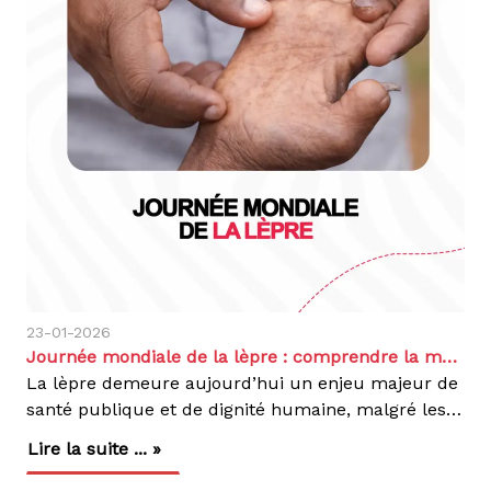
23-01-2026
Journée mondiale de la lèpre : comprendre la maladie et renforcer la lutte en République Démocratique du Congo
La lèpre demeure aujourd’hui un enjeu majeur de
santé publique et de dignité humaine, malgré les progrès médicaux réalisés au cours des dernières décennies. À l’occasion de la 73ᵉ Journée mondiale de la lèpre, célébrée les 24, 25 et 26 janvier, nous réaffirmons notre engagement aux côtés des autorités sanitaires et des communautés.Cette 73ème édition est un appel vibrant à intensifier le dépistage précoce. Identifier la maladie dès ses premiers signes est le seul moyen de garantir une guérison totale et d'éviter les séquelles physiques définitives. En République Démocratique du Congo (RDC), le retard de diagnostic, souvent alimenté par la peur et la stigmatisation, reste l'obstacle majeur qu'il nous faut impérativement briser.La lèpre : une maladie ancienne mais toujours d’actualitéAussi appelée maladie de Hansen, la lèpre est une infection bactérienne chronique causée par Mycobacterium leprae. Elle affecte principalement la peau, les nerfs périphériques, les yeux et les voies respiratoires supérieures. En l’absence de traitement précoce, elle peut entraîner des incapacités physiques irréversibles, des déformations et une perte de sensibilité, exposant les personnes atteintes à des blessures répétées.Classée parmi les maladies tropicales négligées (MTN) par l’Organisation mondiale de la Santé (OMS), la lèpre touche principalement les populations vivant dans des contextes de pauvreté, de précarité et d’accès limité aux soins. C’est précisément dans ces contextes que nous concentrons nos interventions, en plaçant la personne affectée au cœur de la réponse sanitaire et sociale.Situation de la lèpre en RDC : une réponse portée par Action DamienLa République Démocratique du Congo figure parmi les pays où la lèpre est encore présente. Chaque année, le pays enregistre environ 3 000 nouveaux cas. En 2024, grâce aux efforts conjoints des partenaires nationaux et internationaux, 2 172 cas de lèpre ont été dépistés et mis sous traitement, illustrant l’impact des stratégies de dépistage actif et de prise en charge précoce que nous soutenons.La maladie est présente dans plusieurs provinces du pays, avec une endémicité plus marquée dans certaines zones. nous intervenons actuellement dans 9 provinces, couvrant plus de 200 zones de santé, en étroite collaboration avec le Programme National d’Élimination de la Lèpre (PNEL).Parmi ces provinces, le Haut-Uélé, la Tshopo et le Tanganyika figurent parmi les zones les plus endémiques, en raison de l’enclavement géographique, de l’accès limité aux soins de santé et de la coexistence d’autres maladies tropicales négligées cutanées. Dans ces contextes, l’action d’Action Damien est déterminante pour rapprocher les soins des communautés.Le principal défi ne réside pas uniquement dans la présence de la maladie, mais dans le diagnostic tardif, souvent lié à la méconnaissance des symptômes, à la peur du rejet social et aux préjugés persistants. Nous œuvrons activement pour inverser cette tendance, car un diagnostic précoce permet d’éviter les incapacités, de réduire la transmission et d’améliorer significativement la qualité de vie des personnes affectées.Transmission et prise en charge : informer pour mieux agirContrairement aux idées reçues, la lèpre n’est pas hautement contagieuse. Elle se transmet par des contacts étroits et prolongés avec une personne non traitée, principalement par les gouttelettes respiratoires. Une simple poignée de main, un repas partagé ou un contact occasionnel ne suffisent pas à transmettre la maladie.Dès le début du traitement, la personne atteinte cesse d’être contagieuse. La lèpre est totalement guérissable grâce à une polychimiothérapie gratuite, recommandée par l’OMS et disponible en RDC avec notre appui, qui soutient l’accès équitable au diagnostic et au traitement.Stigmatisation : un combat au cœur des nos actionsEn RDC, la lèpre reste associée à des croyances erronées et à une forte stigmatisation sociale. Cette réalité conduit souvent à l’isolement des patients, à la perte de leurs moyens de subsistance et à une marginalisation durable, même après la guérison.Consciente de cet enjeu, nous adoptons une approche globale, allant au-delà du traitement médical. La lutte contre la lèpre intègre la sensibilisation communautaire, la réinsertion sociale et le soutien économique des personnes affectées, afin de restaurer leur dignité et leur place au sein de la communauté.Notre engagement en RDCPrésente depuis plusieurs années en République Démocratique du Congo, nous jouons un rôle clé dans la lutte contre la lèpre à travers une approche intégrée qui combine :Le dépistage précoce et la prise en charge médicale gratuite des personnes atteintes de la lèpre;La formation du personnel de santé, pour améliorer la détection, le suivi et la qualité des soins ;La sensibilisation des communautés, afin de réduire les préjugés et encourager le recours précoce aux services de santé ;L’autonomisation socio-économique des personnes affectées, à travers des projets générateurs de revenus (agriculture, pisciculture, artisanat), favorisant leur réinsertion et leur dignité.À travers nos actions, Nous agissons simultanément sur la maladie et sur ses conséquences humaines, contribuant à une amélioration durable des conditions de vie des bénéficiaires.Agir ensemble pour un avenir sans lèpreCette 73ème Journée Mondiale nous rappelle que la lèpre n’est pas une maladie du passé. Elle exige un engagement collectif pour renforcer les campagnes de dépistage et garantir l'accès aux soins pour tous et combattre la stigmatisation.En RDC, avec l’appui de ses partenaires, des autorités sanitaires et des communautés, nous poursuivons résolument son engagement pour un futur sans lèpre, où chaque personne affectée a accès aux soins et retrouver son autonomie sociale et économique.
Lire la suite ... »