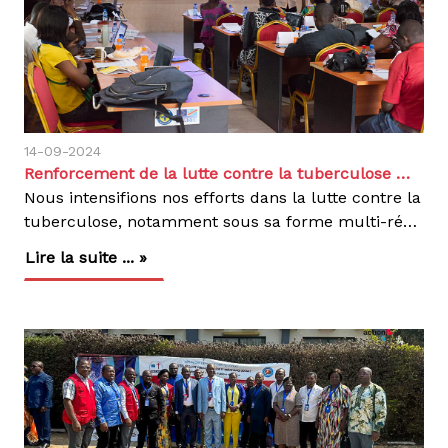
14-09-2024
Renforcement de la lutte contre la tuberculose multi-résistante à Kinshasa grâce à la collaboration avec la Plateforme Hospitalière RDC et le CEDA en RDC
Nous intensifions nos efforts dans la lutte contre la
tuberculose, notamment sous sa forme multi-résistante (TB-MR), en République Démocratique du Congo (RDC). Depuis plus de 60 ans, notre organisation se mobilise pour améliorer l’accès aux soins, diagnostiquer les malades et offrir un traitement complet et gratuit aux personnes touchées par la tuberculose, particulièrement dans les zones où les besoins sont les plus grands.À Kinshasa, la prise en charge des patients atteints de tuberculose multi-résistante a débuté il y a plus de 10 ans et s'est progressivement étendue à 50 Centres de Diagnostic et de Traitement (CDT TB PR) dans la ville. Malgré ces efforts, des défis subsistent. Les interruptions de traitement, la gestion inadéquate des effets secondaires et le manque de personnel formé augmentent le risque d’abandon et d’échec, pouvant entraîner l’apparition de formes plus graves de la maladie, comme la tuberculose ultra-résistante (XDR-TB). Face à cette situation critique, nous avons pris l’initiative de renforcer les capacités des prestataires de santé.En collaboration avec la Plateforme Hospitalière RDC (PH RDC) et notre Centre d’Excellence Damien (CEDA), nous avons organisé une formation destinée à 65 prestataires de santé issus de plusieurs Centres de Diagnostic et de Traitement (CDT TB PR) à Kinshasa. Cette formation, qui s'est tenue du 12 au 13 septembre 2024 dans la salle de conférence de MEMISA, visait à améliorer la qualité des soins et à garantir une prise en charge optimale des patients atteints de tuberculose pharmaco-résistante.Grâce à ces actions, les prestataires formés sont désormais mieux équipés pour faire face aux effets secondaires graves des traitements, assurer un suivi rigoureux des patients et éviter les abandons de traitement, réduisant ainsi le risque de propagation des formes résistantes de la tuberculose.Notre engagement ne s’arrête pas là. En travaillant en étroite collaboration avec les autorités locales et nos partenaires, nous mettons en place des stratégies à long terme pour renforcer le système de santé en RDC. Notre mission est de garantir à chaque patient un accès aux soins de qualité, tout en réduisant la propagation de cette maladie dévastatrice. En formant les professionnels de santé et en améliorant les infrastructures, nous contribuons directement à la diminution de la mortalité et à une meilleure prise en charge des malades.Nous sommes déterminés à poursuivre cette lutte jusqu’à ce que la tuberculose, sous toutes ses formes, soit définitivement éliminée. Ensemble, avec nos partenaires et les communautés locales, nous faisons un pas de plus vers un avenir où la tuberculose ne sera plus une menace pour nos sociétés.Ensemble, continuons à combattre la tuberculose.
Lire la suite ... »