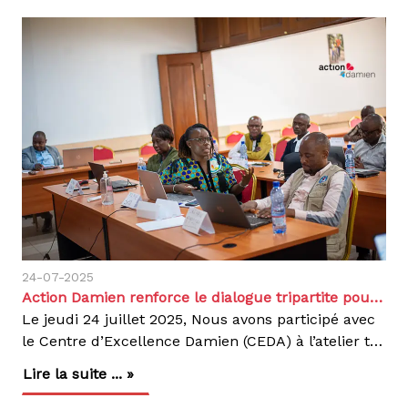
24-07-2025
Action Damien renforce le dialogue tripartite pour une meilleure prise en charge de la tuberculose
Le jeudi 24 juillet 2025, Nous avons participé avec
le Centre d’Excellence Damien (CEDA) à l’atelier tripartite organisé par la Plateforme Hospitalière de la RDC (PH-RDC) dans les locaux de Memisa Belgique, à Kinshasa. Un espace d’échange constructifCet atelier a réuni des acteurs clés du système de santé :Division Provinciale de la Santé de Kinshasa Coordination provinciale de lutte contre la lèpre et la tuberculosePrestataires de soinsAnciens maladesReprésentants des structures confessionnellesPartenaires techniques et ONGSociété civileObjectif principal : renforcer le dialogue pour améliorer la qualité des soins et mieux coordonner les efforts de lutte contre la tuberculose.Temps forts de l’atelier :Présentation du rôle des organisations de la société civile dans le secteur de la santéPartage d’expériences sur les défis persistants dans la lutte contre la TBÉvaluation de l’évolution des pratiques dans les Centres de Diagnostic et de Traitement (CDT)Échanges sur des formes de collaboration plus efficacesRecommandations clés :Signature d’un protocole de collaboration entre structures confessionnelles et autorités sanitairesSupervisions conjointes réunissant CPLTundefinedKIN, zones de santé et superviseurs religieuxMise en place d’un cadre de concertation trimestriel avec toutes les parties prenantesL'engagement d'Action Damien: À travers le CEDA, nous avons présenté nos actions en matière de :Suivi des patientsFormation des soignantsAccompagnement technique des CDT partenairesCette rencontre confirme notre volonté d’agir dans une approche collaborative, centrée sur les besoins réels des patients.Agir, c’est contagieux !
Lire la suite ... »