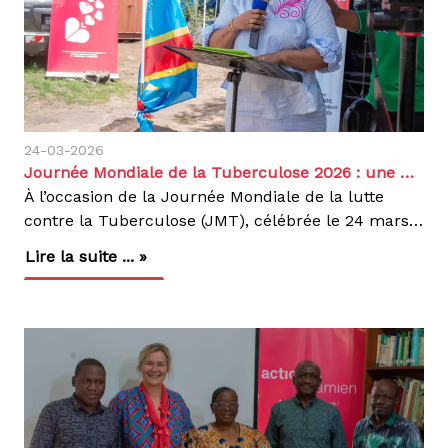
24-03-2026
Journée Mondiale de la Tuberculose 2026 : une mobilisation renforcée pour mettre fin à la TB en RDC
À l’occasion de la Journée Mondiale de la lutte
contre la Tuberculose (JMT), célébrée le 24 mars 2026, Action Damien RDC a pris part à la cérémonie officielle organisée au Programme National de Lutte contre la Tuberculose (PNLT), à Kinshasa.Cette journée a réuni les autorités sanitaires, notamment les représentants du Ministère de la Santé Publique, Hygiène et Prévoyance Sociale, les partenaires techniques et financiers, les acteurs communautaires ainsi que les prestataires de soins, autour du thème : « Oui, nous pouvons mettre fin à la TB, sous l’impulsion du gouvernement et porté par les communautés », dans l’objectif commun d’accélérer la lutte contre la tuberculose en République Démocratique du Congo.Dans le cadre de cette journée, nous avons également visité le site de dépistage installé à la messe des officiers du camp kokolo , où nous avons pu suivre le déroulement des activités et constater l’engagement des participants. Un message fort du Gouvernement face à un défi persistantDans son allocution, la représentante du Secrétaire Général à la Santé a rappelé que la tuberculose demeure un problème majeur de santé publique en RDC.Chaque jour, environ 12 personnes meurent encore de la tuberculose dans le pays. Elle a souligné l’urgence d’agir, à moins de cinq ans des échéances internationales :2030 : étape clé des engagements mondiaux2035 : objectif d’élimination de la tuberculoseLe Gouvernement congolais a réaffirmé son engagement à travers :Le renforcement du financement de la lutte contre la TB ;L’amélioration de l’accès aux soins ;La production locale des médicaments ; La promotion de la Couverture Santé Universelle.Elle a également insisté sur le rôle clé des communautés et des partenaires dans cette lutte.Une situation épidémiologique préoccupanteLes données présentées par le PNLT mettent en évidence l’ampleur du défi. La RDC figure parmi les pays à forte charge de tuberculose, avec 456 105 cas estimés en 2024, dont seulement 286 700 notifiés, soit environ 163 000 cas manquants ; Une augmentation des cas de tuberculose multirésistante (TB-MDR).Malgré des progrès enregistrés, la maladie continue d’affecter fortement les populations, en particulier les plus vulnérables.Un appel à la mobilisation et à la responsabilité collectiveDans son mot de bienvenue, le Directeur du PNLT a insisté sur : La nécessité de renforcer la mobilisation des ressources locales ; l’importance du dépistage précoce ; l’adhésion rigoureuse au traitement, pourtant gratuit en RDC.Il a également salué les efforts du gouvernement, notamment : L’achat international d’antituberculeux ; Le lancement de la production locale de médicaments. Un message fort a été adressé aux communautés : reconnaître les symptômes, notamment la toux persistante, et se faire dépister rapidement.Des partenaires engagés malgré les contraintesAu nom des partenaires, Action Damien a réaffirmé son engagement aux côtés du PNLT : Malgré les restrictions budgétaires, les partenaires restent mobilisés pour lutter contre la tuberculose et optimiser les ressources disponibles, notamment grâce à des approches innovantes comme l’intelligence artificielle.Des financements et projets à fort impactLa lutte contre la tuberculose en RDC repose sur plusieurs financements complémentaires :Fonds mondial : appui à l’approche communautaire TBundefinedVIH dans les provinces du Nord-Kivu, de la Tshopo et du Haut-Uele ;Financement DGD : soutien aux activités globales de lutte contre la TB (prévention, diagnostic, traitement, approvisionnement, formation, sensibilisation et lutte contre la stigmatisation).Projet TIFA : intensification du dépistage actif, suivi des cas contacts et amélioration de l’adhésion au traitement (transport et appui alimentaire) ;Centre d’Excellence Damien (CEDA) : prise en charge des cas complexes et multirésistants, avec un accompagnement médical, psychosocial et nutritionnel.Vers un avenir sans tuberculoseLa Journée Mondiale de la lutte contre la Tuberculose 2026 a rappelé que mettre fin à la TB est possible, à condition de renforcer : l’engagement politique ; les financements durables ; l’innovation ; l’implication des communautés.Action Damien réaffirme son engagement à poursuivre ses actions aux côtés du PNLT et de ses partenaires.Ensemble, nous pouvons accélérer la lutte contre la tuberculose et sauver des vies en RDC.
Lire la suite ... »