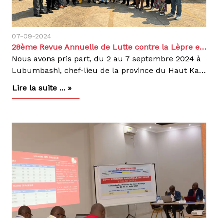
07-09-2024
28ème Revue Annuelle de Lutte contre la Lèpre et la Tuberculose en RDC : Un Pas de plus vers l'élimination de deux endémies
Nous avons pris part, du 2 au 7 septembre 2024 à
Lubumbashi, chef-lieu de la province du Haut Katanga à la 28ème Réunion Annuelle de Lutte contre la Lèpre et la Tuberculose (RALT). Organisée par les Programmes Nationaux de Lutte contre la Lèpre (PNEL) et la Tuberculose (PNLT), avec l'appui du Ministère de la Santé Publique, Hygiène et Prévoyance Sociale, cette réunion visait à évaluer les avancées réalisées dans la lutte contre ces deux endémies et à identifier les défis à surmonter pour une meilleure efficacité.Thème et ObjectifsCette édition s'est tenue sous le thème : « Un pas de plus vers l'élimination de la lèpre et de la tuberculose en RDC : Innovations, Renforcement du Système de Santé et mise en œuvre de la Couverture Santé Universelle ». Les travaux ont rassemblé 104 participants, notamment des cadres des Coordinations provinciales de lutte contre la lèpre et la tuberculose, des unités centrales, ainsi que des partenaires techniques et financiers comme l’OMS, USAID, le Fonds Mondial et Action Damien.L’objectif général de la RALT était de contribuer à l'accélération de l'élimination de la lèpre et de la tuberculose en RDC. Les objectifs spécifiques incluaient l’évaluation des recommandations de la précédente revue, la validation des données épidémiologiques de 2023, ainsi que l’analyse des progrès et des obstacles dans la mise en œuvre des stratégies de lutte.Analyse des Résultats et InnovationsDurant cette revue, un accent particulier a été mis sur les approches innovantes et les nouvelles technologies utilisées dans la lutte contre ces maladies. Les discussions ont porté sur quatre principaux domaines d'intervention : la présomption, la prévention, le dépistage, et le traitement.Présomption : Une analyse approfondie des méthodes d’identification des personnes présumées infectées dans les communautés a été réalisée. Cela incluait des approches pour identifier les signes de la lèpre, de la tuberculose et des maladies tropicales négligées (MTN).Prévention : L'évaluation de la couverture vaccinale BCG et des traitements préventifs a été mise en avant, tout comme les efforts pour prévenir les infirmités liées à la lèpre.Dépistage : Les résultats des dépistages actifs et de routine, notamment dans les zones à forte vulnérabilité comme les prisons, ont été examinés. Les campagnes de dépistage telles que les "Journées Lèpre au Village" ont également été soulignées.Traitement : Le suivi des patients mis sous traitement entre 2022 et 2023 a été discuté, avec une attention particulière sur les goulots d’étranglement dans la prise en charge et les solutions proposées.Performance du réseau de laboratoire et gestion des médicamentsLe diagnostic en laboratoire, pilier de la lutte contre la tuberculose, a fait l’objet d’une analyse rigoureuse. Des solutions ont été proposées pour améliorer la qualité des services offerts, en lien avec la gestion des médicaments et des intrants de laboratoire. Un plan d’urgence a été élaboré pour les provinces en proie à l’insécurité.Lèpre : Bilan et DéfisLe nombre de cas de lèpre a légèrement augmenté en passant de 3 720 en 2022 à 3 945 en 2023. Bien que les infirmités de second degré aient diminué, de nombreux obstacles subsistent, tels que la faible couverture programmatique et l'insuffisance des financements. Les efforts doivent se poursuivre pour intégrer la détection avec les autres MTN à manifestations cutanées, telles que l'ulcère de Buruli.Tuberculose : Performances et ProgrèsLes participants ont examiné la notification des cas de tuberculose sensible et pharmaco-résistante, ainsi que la performance du réseau de diagnostic. Les progrès réalisés dans la gestion des cas pédiatriques et des populations clés ont été encouragés. Cependant, la rupture des stocks de médicaments et d'intrants de laboratoire reste un défi important, nécessitant des mesures de mitigation urgentes.Recommandations et PerspectivesLes principales recommandations pour l’année 2025 incluent l’amélioration de la notification des cas, le renforcement des capacités diagnostiques, ainsi que l’accroissement du soutien communautaire dans la recherche des soins, l’adhésion au traitement et la guérison. La mobilisation de financements réguliers a été fortement encouragée pour atteindre les objectifs fixés.En conclusion, la 28ème RALT a permis de faire le point sur les progrès accomplis tout en identifiant les lacunes à combler pour renforcer la lutte contre la lèpre et la tuberculose en RDC. Les participants ont réaffirmé leur engagement à travailler ensemble vers l'élimination de ces deux endémies, en se basant sur les innovations, le renforcement des systèmes de santé et l’implication communautaire et en tant qu’organisation engagée depuis des décennies dans la lutte contre ces maladies, nous continuerons à jouer un rôle clé pour rapprocher la RDC vers l'élimination de la lèpre et de la tuberculose.
Lire la suite ... »