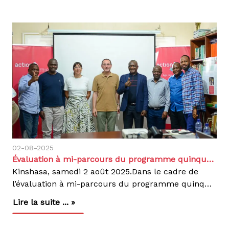
02-08-2025
Évaluation à mi-parcours du programme quinquennal du DGD 2022-2026
Kinshasa, samedi 2 août 2025.Dans le cadre de
l’évaluation à mi-parcours du programme quinquennal 2022-2026 financé par la Coopération belge (DGD), nous avons accueilli, à la coordination nationale Action Damien, une délégation d’évaluateurs pour un briefing stratégique composée de Peter Steinmann, chef d’équipe, et d’Astrid Knoblauch pour le compte de la DGD, ainsi que des évaluateurs externes nationaux Tony Gimbindu et Yves Lula.Cette rencontre a permis aux évaluateurs d’avoir une vue globale du programme quinquennal 2022-2026 sur le niveau d’atteint des différents résultats avant la descente sur terrain à partir du dimanche 3 août, dans les Coordinations Provinciales Lèpre et Tuberculose (CPLT) du Kwilu et du Haut-Katanga. Les grandes lignes du programme, ses priorités stratégiques, les avancées enregistrées et les défis rencontrés depuis son lancement en 2022 ont été présentés.Ce programme quinquennal 2022-2026 vise à renforcer la prévention, le diagnostic, le traitement et la réinsertion des personnes touchées par la lèpre, la tuberculose, le pian et l’ulcère de Buruli. Il s’appuie sur une collaboration étroite avec les structures nationales, les communautés locales et les partenaires techniques, tout en contribuant aux Objectifs de Développement Durable. Sa mise en œuvre repose sur une approche multisectorielle centrée sur les patients, les droits humains, l’implication communautaire, la formation des prestataires, la coordination avec les autorités sanitaires, ainsi que le renforcement des capacités locales et l’appui logistique aux zones de santé.Le programme se déploie dans un contexte marqué par plusieurs défis, notamment l’instabilité sécuritaire dans certaines zones, les ruptures intempestives en médicaments et autres intrants et les difficultés de suivi dans le secteur de la santé. Néanmoins, les progrès réalisés jusqu’à ce jour témoignent de notre engagement et de celui de nos partenaires.Sa mise en œuvre évolue de manière satisfaisante. Les résultats obtenus au terme de la troisième année offrent des perspectives solides pour l’atteinte des cibles d’ici fin 2026. Nous réaffirmons notre engagement à poursuivre les efforts en synergie avec le gouvernement, les structures locales, les bailleurs et les communautés, afin de garantir à chacun l’accès à des soins de qualité, sans discrimination.Cette évaluation va nous permettre d’identifier des axes concrets d’amélioration, de valoriser les approches efficaces sur le terrain et d’ajuster nos interventions pour mieux répondre aux besoins des populations.Fidèles à nos valeurs de solidarité, de responsabilité, de pluralisme et d’intégrité, nous poursuivons notre lutte pour un avenir où la lèpre et la tuberculose auront disparu.
Lire la suite ... »