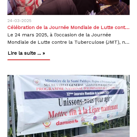
24-03-2025
Célébration de la Journée Mondiale de Lutte contre la Tuberculose 2025
Le 24 mars 2025, à l’occasion de la Journée
Mondiale de Lutte contre la Tuberculose (JMT), nous avons réaffirmé notre engagement pour mettre fin à cette maladie en République Démocratique du Congo (RDC). Placée sous le thème « Oui ! Nous pouvons mettre fin à la tuberculose : nous engager, investir et agir concrètement », cette journée a été l’occasion de rappeler l’urgence d’une action collective pour sauver des vies et lutter contre ce fléau.De nombreuses autorités sanitaires, partenaires et acteurs de la société civile étaient présent afin de :Réaffirmer les engagements des acteurs clés dans la lutte contre la tuberculose. Présenter le bilan des avancées en matière de diagnostic et de traitement. Lancer un appel à une mobilisation renforcée pour atteindre les objectifs mondiaux d’élimination de la tuberculose.Cette dernière demeure une cause majeure de mortalité évitable en RDC. Le pays fait parti des 30 nations les plus touchées au monde, avec des milliers de nouveaux cas chaque année, dont certains développent des formes multi-résistantes. Face à cette situation, nous poursuivons notre engagement à long terme pour un accès équitable aux soins.Nos Initiatives pour lutter contre la Tuberculose en RDCRenforcement des Capacités SanitairesNous soutenons activement 9 provinces de la RDC grâce à un réseau de structures médicales étatiques, régies par le Programme national de lutte contre la tuberculose facilitant ainsi l’accès rapide au dépistage et aux soins. À Kinshasa, notre Centre d’Excellence Damien (CEDA) est une référence pour la prise en charge de la tuberculose multi-résistante (TB-MR).Sensibilisation et engagement communautaireAux côtés de partenaires tels que le Club des Amis Damien, ARTUR et RIAPED, nous organisons des campagnes de sensibilisation et de dépistage communautaire.L’objectif : informer la population sur les symptômes de la tuberculose et encourager un recours rapide au traitement.Innovation et recherche médicaleNous contribuons à l’amélioration des outils de diagnostic rapide et soutenons la recherche pour des traitements plus efficaces et mieux adaptés aux réalités locales. L’élimination de la tuberculose nécessite l’implication de tous : autorités sanitaires, organisations internationales, personnels médicaux mais aussi chaque citoyen.Nous appelons chacun à :Se faire dépister en cas de symptômes.Sensibiliser son entourage sur l’importance du diagnostic précoce et du suivi du traitement.Soutenir les initiatives et organisations engagées dans la lutte contre la tuberculose.Un monde sans tuberculose est possible.Agissons dès maintenant !Agir, c’est contagieux !
Lire la suite ... »