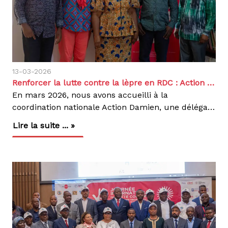
13-03-2026
Renforcer la lutte contre la lèpre en RDC : Action Damien participe à une étude multicentrique
En mars 2026, nous avons accueilli à la
coordination nationale Action Damien, une délégation scientifique composée du professeur Bouke De Jong de l’Institut de Médecine Tropicale (IMT) et du professeur Marie-Josée Kabedi de l’Institut National de Recherche Biomédicale (INRB) pour un échange autour d’un projet de recherche sur la lèpre intitulée : « Etude sur la transmission et la résistance de Mycobacterium Leprae undefined Mycobacterium lepromatosis en Afrique ».Financée par la Leprosy Research Initiative (LRI), cette étude multicentrique, menée dans quatre pays africains (Burundi, Cameroun, Ghana, RDC), vise à mieux comprendre la transmission de la lèpre et la résistance aux médicaments antilépreux.Au cours de cette rencontre, nous avons échangé sur notre éventuelle participation à cette étude, dans le cadre de notre engagement dans la lutte contre la lèpre. Nous avons également discuté de la faisabilité et des modalités pratiques de sa mise en œuvre, notamment en ce qui concerne la surveillance de la résistance des bactéries aux traitements, un enjeu majeur pour garantir leur efficacité.En RDC, initialement prévue dans les provinces de Kinshasa et du Kongo Central, où le nombre de cas reste faible, l’étude pourrait être étendue à d’autres provinces plus endémiques, notamment le Tanganyika, la Tshopo et le Haut-Katanga, qui comptaient plus de 1 000 cas par an en 2024. Une telle extension permettrait de mieux documenter la situation, renforcer la surveillance de la maladie, de la résistance aux médicaments, ainsi qu’accroître l’impact des interventions sur le terrain.À l’échelle nationale, la lèpre demeure un problème de santé publique dans certaines provinces, malgré les efforts engagés ces dernières années. Tandis que les zones comme Kinshasa, enregistrent un faible nombre de cas, d’autres régions plus endémiques, citées ci-dessus, continuent de signaler un nombre élevé de nouveaux cas chaque année. Cette situation met en évidence la nécessité de renforcer le dépistage précoce, la sensibilisation des communautés et l’accès au traitement afin de limiter les complications et interrompre la transmission. Grâce à l’engagement des autorités sanitaires et des partenaires, des progrès sont réalisés, mais la lutte contre la maladie nécessite une vigilance constante et des interventions adaptées aux réalités locales.La lèpre, une infection chronique causée par la bactérie Mycobacterium leprae. Elle affecte principalement la peau, les nerfs périphériques (de mains et de pieds), les yeux en passant par les voies respiratoires supérieures. En l’absence de traitement, elle peut entraîner des déformations et des handicaps permanents. Heureusement, la maladie est curable grâce à la polychimiothérapie (MDT – Multi-Drug Therapy), qui combine généralement trois médicaments : la dapsone, la rifampicine et la clofazimine, administrés sur plusieurs mois pour garantir l’élimination de la bactérie et prévenir la transmission.Ainsi, cette rencontre représente une étape majeure dans le renforcement de la collaboration scientifique et de la recherche. Elle contribue à mieux comprendre la lèpre et à améliorer la prise en charge des patients en RDC, tout en consolidant nos efforts pour lutter efficacement contre cette maladie.
Lire la suite ... »