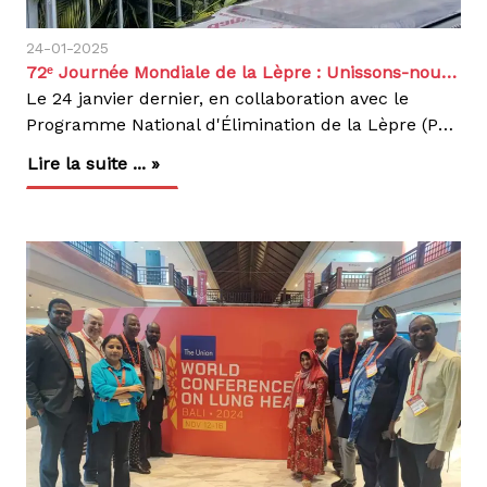
24-01-2025
72ᵉ Journée Mondiale de la Lèpre : Unissons-nous pour agir !
Le 24 janvier dernier, en collaboration avec le
Programme National d'Élimination de la Lèpre (PNEL) et différents partenaires, nous avons pris part à la 72ᵉ Journée Mondiale de la Lèpre (JML) lors de la tribune santé sur la lèpre, sous le thème : « Unissons-nous pour agir, mettons fin à la lèpre maintenant ! »La situation en RDC :Classée parmi les pays les plus endémiques, la RDC rapporte plus de 1 000 nouveaux cas de lèpre par an. Elle occupe la 4ᵉ position mondiale, après l’Inde, le Brésil et l’Indonésie, et la 1ʳᵉ en Afrique en matière de lèpre (rapport OMS 2023).Près de la moitié des provinces en RDC rapportent plus de 100 cas par an, les classant comme hyper-endémiques. En 2023, parmi elles, le Haut-Katanga et le Tanganyika comptabilisent plus de 400 cas.Cette maladie infectieuse chronique, causée par le bacille Mycobacterium leprae, peut entraîner de graves complications, notamment des infirmités permanentes si elle n'est pas traitée à temps. En 2023, le taux d’infirmité était de 9 %.Un objectif commun :Zéro Lèpre d'ici 2030Malgré ces chiffres alarmants, la lèpre peut être traitée et vaincue ! Des traitements efficaces existent depuis plusieurs années et sont accessibles gratuitement. Le défi reste la sensibilisation, la détection précoce et la lutte contre la stigmatisation des personnes affectées.L’Organisation Mondiale de la Santé (OMS) a fixé un objectif ambitieux : Zéro Lèpre d’ici 2030.Cet objectif repose sur trois piliers fondamentaux :Zéro cas de lèpre : Renforcer la détection précoce et l’accès aux traitements.Zéro infirmité due à la lèpre : Assurer une prise en charge médicale rapide et efficace.Zéro stigmatisation : Sensibiliser et combattre les discriminations subies par les personnes touchées.Depuis plusieurs décennies, nous nous engageons activement dans la lutte contre la lèpre en RDC à travers plusieurs actions essentielles :Aide médicale, dépistage actif, Information et sensibilisation, éducation et formation, recherche, soutien logistique, Care after Cure.Aux côtés du PNEL et d’autres partenaires, nous soutenons les actions visant à éliminer la maladie en renforçant l’accès aux soins et en luttant contre la stigmatisation.Pour atteindre cet objectif, plusieurs stratégies sont mises en place :Cartographie des poches d’endémie et recherche active des cas pour identifier les zones les plus touchéesRecherche des sujets contacts et intensification de la chimioprophylaxie (PEP-DUR) pour limiter la propagation.Sensibilisation et campagnes d’éducation via les médias pour encourager la détection précoce. Renforcement des partenariats avec les personnes touchées, les donateurs et la société civile pour atteindre l’objectif "Zéro Lèpre d’ici 2030".Recherche opérationnelle pour améliorer les stratégies de lutte.Chaque action compte ! Sensibilisation, diagnostic précoce et accès aux soins gratuits sont les clés pour éradiquer la lèpre en RDC. En unissant nos efforts, nous avançons vers un avenir sans lèpre.Agir, c’est contagieux !Retrouvez toutes nos actions et rejoignez-nous dans la lutte contre la lèpre sur nos réseaux sociaux.Découvrez d'autres articles sur le même sujet !
Lire la suite ... »