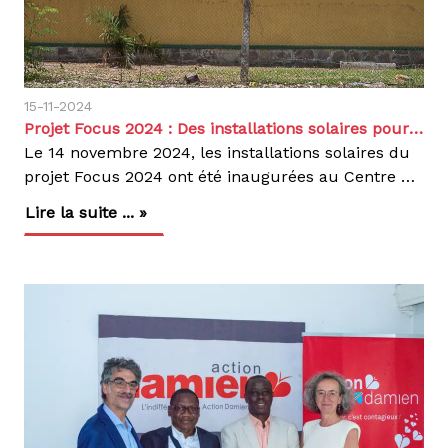
15-11-2024
Projet Focus 2024 : Des installations solaires pour renforcer les soins en RDC
Le 14 novembre 2024, les installations solaires du
projet Focus 2024 ont été inaugurées au Centre Hospitalier Pasteur Kasongo (CHPK ) de Yolo et au centre Etonga à Nsele.Impact des installations : Centre Hospitalier Pasteur Kasongo au CHPK de Yolo : Électricité pour des infrastructures clés comme la salle d’accouchement, la pharmacie, et la salle d’opération. Au centre Etonga : Énergie pour la maternité en construction, la salle de soins, et un pavillon pour les patients tuberculeux.Cette cérémonie a réuni des acteurs clés, dont le Médecin Coordonnateur de Kinshasa, les représentants d’Action Damien, l’équipe de FOCUS, et des ONG partenaires. Tous ont salué l’impact de ces solutions durables, essentielles dans un pays où les coupures d’électricité sont fréquentes.Le Projet Focus illustre l’importance de la coopération internationale et de l’énergie renouvelable pour relever les défis sanitaires en RDC.
Lire la suite ... »