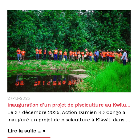
27-12-2025
Inauguration d’un projet de pisciculture au Kwilu avec le soutien de Rawbank
Le 27 décembre 2025, Action Damien RD Congo a
inauguré un projet de pisciculture à Kikwit, dans la province du Kwilu, en faveur des personnes affectées par la lèpre et la tuberculose. Mis en œuvre avec l’appui de Rawbank, ce projet vise à renforcer l’autonomie économique des bénéficiaires tout en contribuant à leur sécurité alimentaire. Cette initiative s’inscrit dans l’approche d’Action Damien qui combine prise en charge sanitaire, inclusion sociale et développement d’activités génératrices de revenus au profit des communautés vulnérables.👉 Découvrez le projet en détail dans la rubrique Projets de notre site.Projet de pisciculture en faveur des personnes affectées par la lèpre à Kikwit, avec l’appui de RawbankAgir, c'est contagieux!
Lire la suite ... »