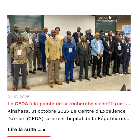
31-10-2025
Le CEDA à la pointe de la recherche scientifique lors des 1ères Journées de Pneumologie de la RDC
Kinshasa, 31 octobre 2025 Le Centre d'Excellence
Damien (CEDA), premier hôpital de la République démocratique du Congo dédié à la prise en charge hospitalière de la tuberculose pharmacorésistante (TB-PR), a marqué sa présence lors des 1ères Journées de Pneumologie de la RDC, organisées à Kinshasa par la Société Congolaise de Pneumologie (SOCOP) autour du thème « La pneumologie au carrefour des spécialités ».Une étude conjointe sur la co-infection TB-PR et COVID-19Aux côtés des médecins superviseurs nationaux d'Action Damien, le personnel du CEDA a présenté les résultats d'une étude intitulée « Co-infection tuberculose pharmacorésistante et COVID-19, un couple pas si alarmant qu'attendu : à propos de 15 patients au CTCO-CEDA à Kinshasa ». Menée entre juin 2020 et décembre 2021 au Centre de Traitement COVID-19 (CTCO) du CEDA, cette étude descriptive transversale visait à déterminer les enjeux cliniques des patients atteints de TB-PR ayant contracté la COVID-19 pendant leur traitement.Des résultats encourageantsL'étude a porté sur 15 patients atteints à la fois de TB-PR et de COVID-19, âgés de 20 à 55 ans (âge moyen de 38 ans), dont 9 présentaient une tuberculose multirésistante (TB-MR).12 patients (92 %) ont guéri1 patient (8 %) est décédéContrairement aux craintes initiales, la co-infection TB-PRundefinedCOVID-19 n'a pas entraîné une mortalité aussi élevée qu'anticipé. Les auteurs recommandent toutefois la réalisation d'une méta-analyse afin d'explorer plus en profondeur ces résultats prometteurs.Un engagement scientifique et humainLa participation du CEDA à cet événement témoigne de son engagement dans la recherche scientifique et de son rôle central dans la lutte contre la tuberculose pharmacorésistante en RDC. Elle s'inscrit pleinement dans la vision de la SOCOP, qui souhaite faire de la pneumologie un carrefour des spécialités, favorisant les échanges scientifiques au service de la santé respiratoire.Action Damien continue, à travers le CEDA, de placer la recherche et la qualité des soins au cœur de sa mission pour un monde sans tuberculose.Agir,c'est contagieux !
Lire la suite ... »