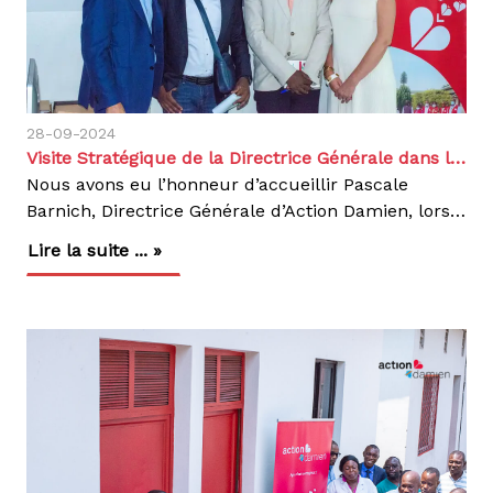
28-09-2024
Visite Stratégique de la Directrice Générale dans le projet Action Damien en RDC – 20 au 27 septembre 202242
Nous avons eu l’honneur d’accueillir Pascale
Barnich, Directrice Générale d’Action Damien, lors de sa visite en RDC, accompagnée du Dr Alberto Roggi, Conseiller médical, et d’Angela Bianco, Officier de Liaison à Bruxelles. Cette mission a marqué un moment fort de renforcement de notre engagement envers les populations les plus vulnérables, touchées par des maladies telles que la lèpre, la tuberculose et d’autres maladies tropicales négligées comme l’ulcère de Buruli et le pian.Un Partenaire Actif dans la Lutte Contre les MaladiesCette deuxième visite depuis 2022 avait pour objectif d'établir des liens encore plus solides avec les autorités sanitaires nationales et locales afin de poursuivre les discussions sur la lutte contre les maladies pour lesquelles nous œuvrons. La Directrice a ainsi rencontré le Dr Yuma Ramazani, Secrétaire Général à la Santé Publique, pour explorer des pistes de collaboration renforcée avec le Ministère de la Santé publique, hygiène et prévoyance sociale.Les échanges avec des partenaires tels que l’USAID, l’Union Européenne, l’Ambassade de Belgiqueundefined de France en RDC, le PNUD et l’OPALCO ainsi que l’INRB ont permis de faire le bilan des actions menées et d’identifier les axes d'amélioration pour maximiser l’impact de nos interventions sur le terrain.Un Impact Mesurable sur la Santé PubliqueLes résultats obtenus en 2023 témoignent de l'efficacité de nos efforts : dans les 9 provinces où nous intervenons. La couverture pour la tuberculose a atteint 84%, avec 117 935 personnes traitées. Concernant la lèpre, 2032 nouveaux cas ont été dépistés et pris en charge, tandis que 514 cas de Pian ont été traités avec succès et 65 nouveaux cas d’ulcère de Buruli ont également été soignés. Ces résultats sont la preuve tangible de l'impact de nos actions.Vers une Collaboration RenforcéeUn moment clé de cette mission a été la session d'auto-évaluation avec le Comité de Direction de la coordination nationale d’Action Damien RDC, qui a permis de faire le point sur nos réalisations et de définir des objectifs plus ambitieux pour l’avenir.La visite de la Directrice Générale a été une occasion précieuse de renforcer nos partenariats et de stimuler l’action collective en faveur de la santé des populations vulnérables en RDC. Grâce à un engagement commun et des efforts coordonnés, nous restons résolus à éliminer la lèpre, la tuberculose et d'autres maladies tropicales négligées.Ensemble, nous faisons la différence pour un avenir en meilleure santé pour tous.
Lire la suite ... »