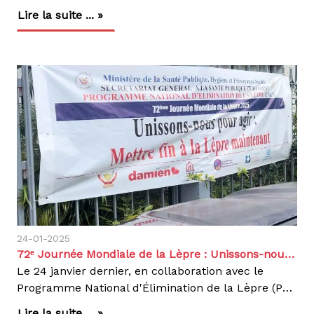
Lire la suite ... »
24-01-2025
72ᵉ Journée Mondiale de la Lèpre : Unissons-nous pour agir !
Le 24 janvier dernier, en collaboration avec le
Programme National d'Élimination de la Lèpre (PNEL) et différents partenaires, nous avons pris part à la 72ᵉ Journée Mondiale de la Lèpre (JML) lors de la tribune santé sur la lèpre, sous le thème : « Unissons-nous pour agir, mettons fin à la lèpre maintenant ! »La situation en RDC :Classée parmi les pays les plus endémiques, la RDC rapporte plus de 1 000 nouveaux cas de lèpre par an. Elle occupe la 4ᵉ position mondiale, après l’Inde, le Brésil et l’Indonésie, et la 1ʳᵉ en Afrique en matière de lèpre (rapport OMS 2023).Près de la moitié des provinces en RDC rapportent plus de 100 cas par an, les classant comme hyper-endémiques. En 2023, parmi elles, le Haut-Katanga et le Tanganyika comptabilisent plus de 400 cas.Cette maladie infectieuse chronique, causée par le bacille Mycobacterium leprae, peut entraîner de graves complications, notamment des infirmités permanentes si elle n'est pas traitée à temps. En 2023, le taux d’infirmité était de 9 %.Un objectif commun :Zéro Lèpre d'ici 2030Malgré ces chiffres alarmants, la lèpre peut être traitée et vaincue ! Des traitements efficaces existent depuis plusieurs années et sont accessibles gratuitement. Le défi reste la sensibilisation, la détection précoce et la lutte contre la stigmatisation des personnes affectées.L’Organisation Mondiale de la Santé (OMS) a fixé un objectif ambitieux : Zéro Lèpre d’ici 2030.Cet objectif repose sur trois piliers fondamentaux :Zéro cas de lèpre : Renforcer la détection précoce et l’accès aux traitements.Zéro infirmité due à la lèpre : Assurer une prise en charge médicale rapide et efficace.Zéro stigmatisation : Sensibiliser et combattre les discriminations subies par les personnes touchées.Depuis plusieurs décennies, nous nous engageons activement dans la lutte contre la lèpre en RDC à travers plusieurs actions essentielles :Aide médicale, dépistage actif, Information et sensibilisation, éducation et formation, recherche, soutien logistique, Care after Cure.Aux côtés du PNEL et d’autres partenaires, nous soutenons les actions visant à éliminer la maladie en renforçant l’accès aux soins et en luttant contre la stigmatisation.Pour atteindre cet objectif, plusieurs stratégies sont mises en place :Cartographie des poches d’endémie et recherche active des cas pour identifier les zones les plus touchéesRecherche des sujets contacts et intensification de la chimioprophylaxie (PEP-DUR) pour limiter la propagation.Sensibilisation et campagnes d’éducation via les médias pour encourager la détection précoce. Renforcement des partenariats avec les personnes touchées, les donateurs et la société civile pour atteindre l’objectif "Zéro Lèpre d’ici 2030".Recherche opérationnelle pour améliorer les stratégies de lutte.Chaque action compte ! Sensibilisation, diagnostic précoce et accès aux soins gratuits sont les clés pour éradiquer la lèpre en RDC. En unissant nos efforts, nous avançons vers un avenir sans lèpre.Agir, c’est contagieux !Retrouvez toutes nos actions et rejoignez-nous dans la lutte contre la lèpre sur nos réseaux sociaux.Découvrez d'autres articles sur le même sujet !
Lire la suite ... »