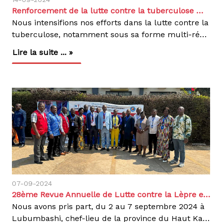
Renforcement de la lutte contre la tuberculose multi-résistante à Kinshasa grâce à la collaboration avec la Plateforme Hospitalière RDC et le CEDA en RDC
Nous intensifions nos efforts dans la lutte contre la
tuberculose, notamment sous sa forme multi-résistante (TB-MR), en République Démocratique du Congo (RDC). Depuis plus de 60 ans, notre organisation se mobilise pour améliorer l’accès aux soins, diagnostiquer les malades et offrir un traitement complet et gratuit aux personnes touchées par la tuberculose, particulièrement dans les zones où les besoins sont les plus grands.À Kinshasa, la prise en charge des patients atteints de tuberculose multi-résistante a débuté il y a plus de 10 ans et s'est progressivement étendue à 50 Centres de Diagnostic et de Traitement (CDT TB PR) dans la ville. Malgré ces efforts, des défis subsistent. Les interruptions de traitement, la gestion inadéquate des effets secondaires et le manque de personnel formé augmentent le risque d’abandon et d’échec, pouvant entraîner l’apparition de formes plus graves de la maladie, comme la tuberculose ultra-résistante (XDR-TB). Face à cette situation critique, nous avons pris l’initiative de renforcer les capacités des prestataires de santé.En collaboration avec la Plateforme Hospitalière RDC (PH RDC) et notre Centre d’Excellence Damien (CEDA), nous avons organisé une formation destinée à 65 prestataires de santé issus de plusieurs Centres de Diagnostic et de Traitement (CDT TB PR) à Kinshasa. Cette formation, qui s'est tenue du 12 au 13 septembre 2024 dans la salle de conférence de MEMISA, visait à améliorer la qualité des soins et à garantir une prise en charge optimale des patients atteints de tuberculose pharmaco-résistante.Grâce à ces actions, les prestataires formés sont désormais mieux équipés pour faire face aux effets secondaires graves des traitements, assurer un suivi rigoureux des patients et éviter les abandons de traitement, réduisant ainsi le risque de propagation des formes résistantes de la tuberculose.Notre engagement ne s’arrête pas là. En travaillant en étroite collaboration avec les autorités locales et nos partenaires, nous mettons en place des stratégies à long terme pour renforcer le système de santé en RDC. Notre mission est de garantir à chaque patient un accès aux soins de qualité, tout en réduisant la propagation de cette maladie dévastatrice. En formant les professionnels de santé et en améliorant les infrastructures, nous contribuons directement à la diminution de la mortalité et à une meilleure prise en charge des malades.Nous sommes déterminés à poursuivre cette lutte jusqu’à ce que la tuberculose, sous toutes ses formes, soit définitivement éliminée. Ensemble, avec nos partenaires et les communautés locales, nous faisons un pas de plus vers un avenir où la tuberculose ne sera plus une menace pour nos sociétés.Ensemble, continuons à combattre la tuberculose.
Lire la suite ... »
07-09-2024
28ème Revue Annuelle de Lutte contre la Lèpre et la Tuberculose en RDC : Un Pas de plus vers l'élimination de deux endémies
Nous avons pris part, du 2 au 7 septembre 2024 à
Lubumbashi, chef-lieu de la province du Haut Katanga à la 28ème Réunion Annuelle de Lutte contre la Lèpre et la Tuberculose (RALT). Organisée par les Programmes Nationaux de Lutte contre la Lèpre (PNEL) et la Tuberculose (PNLT), avec l'appui du Ministère de la Santé Publique, Hygiène et Prévoyance Sociale, cette réunion visait à évaluer les avancées réalisées dans la lutte contre ces deux endémies et à identifier les défis à surmonter pour une meilleure efficacité.Thème et ObjectifsCette édition s'est tenue sous le thème : « Un pas de plus vers l'élimination de la lèpre et de la tuberculose en RDC : Innovations, Renforcement du Système de Santé et mise en œuvre de la Couverture Santé Universelle ». Les travaux ont rassemblé 104 participants, notamment des cadres des Coordinations provinciales de lutte contre la lèpre et la tuberculose, des unités centrales, ainsi que des partenaires techniques et financiers comme l’OMS, USAID, le Fonds Mondial et Action Damien.L’objectif général de la RALT était de contribuer à l'accélération de l'élimination de la lèpre et de la tuberculose en RDC. Les objectifs spécifiques incluaient l’évaluation des recommandations de la précédente revue, la validation des données épidémiologiques de 2023, ainsi que l’analyse des progrès et des obstacles dans la mise en œuvre des stratégies de lutte.Analyse des Résultats et InnovationsDurant cette revue, un accent particulier a été mis sur les approches innovantes et les nouvelles technologies utilisées dans la lutte contre ces maladies. Les discussions ont porté sur quatre principaux domaines d'intervention : la présomption, la prévention, le dépistage, et le traitement.Présomption : Une analyse approfondie des méthodes d’identification des personnes présumées infectées dans les communautés a été réalisée. Cela incluait des approches pour identifier les signes de la lèpre, de la tuberculose et des maladies tropicales négligées (MTN).Prévention : L'évaluation de la couverture vaccinale BCG et des traitements préventifs a été mise en avant, tout comme les efforts pour prévenir les infirmités liées à la lèpre.Dépistage : Les résultats des dépistages actifs et de routine, notamment dans les zones à forte vulnérabilité comme les prisons, ont été examinés. Les campagnes de dépistage telles que les "Journées Lèpre au Village" ont également été soulignées.Traitement : Le suivi des patients mis sous traitement entre 2022 et 2023 a été discuté, avec une attention particulière sur les goulots d’étranglement dans la prise en charge et les solutions proposées.Performance du réseau de laboratoire et gestion des médicamentsLe diagnostic en laboratoire, pilier de la lutte contre la tuberculose, a fait l’objet d’une analyse rigoureuse. Des solutions ont été proposées pour améliorer la qualité des services offerts, en lien avec la gestion des médicaments et des intrants de laboratoire. Un plan d’urgence a été élaboré pour les provinces en proie à l’insécurité.Lèpre : Bilan et DéfisLe nombre de cas de lèpre a légèrement augmenté en passant de 3 720 en 2022 à 3 945 en 2023. Bien que les infirmités de second degré aient diminué, de nombreux obstacles subsistent, tels que la faible couverture programmatique et l'insuffisance des financements. Les efforts doivent se poursuivre pour intégrer la détection avec les autres MTN à manifestations cutanées, telles que l'ulcère de Buruli.Tuberculose : Performances et ProgrèsLes participants ont examiné la notification des cas de tuberculose sensible et pharmaco-résistante, ainsi que la performance du réseau de diagnostic. Les progrès réalisés dans la gestion des cas pédiatriques et des populations clés ont été encouragés. Cependant, la rupture des stocks de médicaments et d'intrants de laboratoire reste un défi important, nécessitant des mesures de mitigation urgentes.Recommandations et PerspectivesLes principales recommandations pour l’année 2025 incluent l’amélioration de la notification des cas, le renforcement des capacités diagnostiques, ainsi que l’accroissement du soutien communautaire dans la recherche des soins, l’adhésion au traitement et la guérison. La mobilisation de financements réguliers a été fortement encouragée pour atteindre les objectifs fixés.En conclusion, la 28ème RALT a permis de faire le point sur les progrès accomplis tout en identifiant les lacunes à combler pour renforcer la lutte contre la lèpre et la tuberculose en RDC. Les participants ont réaffirmé leur engagement à travailler ensemble vers l'élimination de ces deux endémies, en se basant sur les innovations, le renforcement des systèmes de santé et l’implication communautaire et en tant qu’organisation engagée depuis des décennies dans la lutte contre ces maladies, nous continuerons à jouer un rôle clé pour rapprocher la RDC vers l'élimination de la lèpre et de la tuberculose.