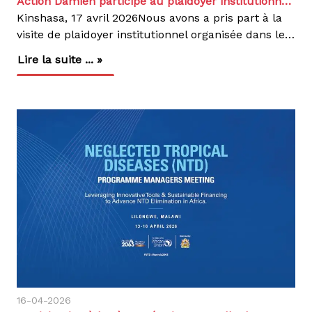
Action Damien participe au plaidoyer institutionnel du consortium HICO pour le programme quinquennal 2027–2031
Kinshasa, 17 avril 2026Nous avons a pris part à la
visite de plaidoyer institutionnel organisée dans le cadre de la formulation du programme quinquennal 2027–2031 de la Health Impact Coalition (HICO), cofinancé par la Coopération belge au développement (DGD).La rencontre s’est tenue au Secrétariat Général à la Santé Publique, Hygiène et Prévoyance Sociale à Kinshasa, en présence des autorités sanitaires nationales.Représentée par le Dr Patrick Tshey, Médecin Superviseur National, aux côtés de la délégation conduite par MEMISA Belgique et de Handicap International.Cette démarche visait à solliciter l’appui institutionnel du Ministère de la Santé Publique, Hygiène et Prévoyance Sociale en faveur du futur programme quinquennal HICO 2027–2031, actuellement en cours de formulation.Le consortium Health Impact Coalition constitue un cadre de concertation regroupant huit organisations non gouvernementales internationales actives dans le secteur de la santé en RDC : Action Damien, Chaîne de l’Espoir Belgique, Handicap International undefined Humanity & Inclusion, Light for the World, Médecins du Monde, Médecins Sans Vacances, MEMISA,Viva Salud.Un programme aligné sur les priorités nationales de santéLe programme HICO 2027–2031 s’inscrit en cohérence avec :Le Plan National de Développement Sanitaire et de la Prévoyance Sociale (PNDS-PS 2024–2033) ;Le Plan Stratégique National de la Couverture Santé Universelle (PSN-CSU).Son ambition est de contribuer à l’amélioration de l’état de santé et du bien-être des populations dans les zones d’intervention ciblées grâce à un accès plus équitable à des services de santé de qualité, inclusifs et résilients.L’intervention proposée repose sur cinq axes stratégiques interdépendants :Renforcement de l’offre de soins et amélioration de la qualité des services ;Promotion de l’équité et de l’inclusion dans l’accès aux soins ;Renforcement de la gouvernance sanitaire et de la redevabilité ;Autonomisation communautaire et stimulation de la demande de soins ;Gestion des connaissances et production de données probantes pour la décision.Notre participation à cette initiative s’inscrit dans la continuité de notre engagement en faveur du renforcement des systèmes de santé, en complément de notre expertise reconnue dans la lutte contre la tuberculose, la lèpre et les maladies tropicales négligées. À travers cette coalition, nous mettons cette expérience au service d’une approche concertée visant à renforcer durablement les services de santé et à améliorer l’accès aux soins pour les populations les plus vulnérables.Par cette initiative, le consortium HICO réaffirme sa volonté d’accompagner le Gouvernement congolais dans l’atteinte des objectifs de Couverture Santé Universelle et des Objectifs de Développement Durable liés à la santé.Nous demeurons engagées aux côtés des autorités sanitaires et de ses partenaires pour contribuer à un système de santé plus équitable, inclusif et performant en République Démocratique du Congo.
Lire la suite ... »
16-04-2026