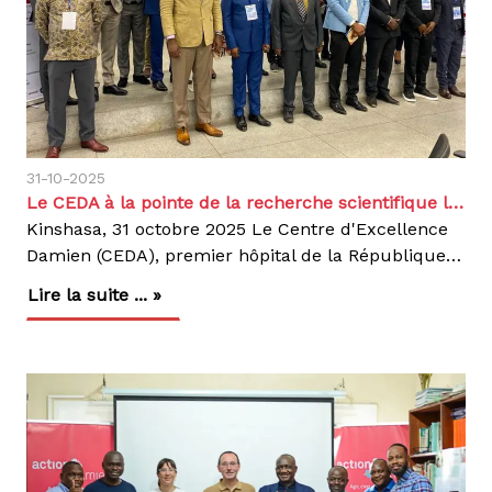
31-10-2025
Le CEDA à la pointe de la recherche scientifique lors des 1ères Journées de Pneumologie de la RDC
Kinshasa, 31 octobre 2025 Le Centre d'Excellence
Damien (CEDA), premier hôpital de la République démocratique du Congo dédié à la prise en charge hospitalière de la tuberculose pharmacorésistante (TB-PR), a marqué sa présence lors des 1ères Journées de Pneumologie de la RDC, organisées à Kinshasa par la Société Congolaise de Pneumologie (SOCOP) autour du thème « La pneumologie au carrefour des spécialités ».Une étude conjointe sur la co-infection TB-PR et COVID-19Aux côtés des médecins superviseurs nationaux d'Action Damien, le personnel du CEDA a présenté les résultats d'une étude intitulée « Co-infection tuberculose pharmacorésistante et COVID-19, un couple pas si alarmant qu'attendu : à propos de 15 patients au CTCO-CEDA à Kinshasa ». Menée entre juin 2020 et décembre 2021 au Centre de Traitement COVID-19 (CTCO) du CEDA, cette étude descriptive transversale visait à déterminer les enjeux cliniques des patients atteints de TB-PR ayant contracté la COVID-19 pendant leur traitement.Des résultats encourageantsL'étude a porté sur 15 patients atteints à la fois de TB-PR et de COVID-19, âgés de 20 à 55 ans (âge moyen de 38 ans), dont 9 présentaient une tuberculose multirésistante (TB-MR).12 patients (92 %) ont guéri1 patient (8 %) est décédéContrairement aux craintes initiales, la co-infection TB-PRundefinedCOVID-19 n'a pas entraîné une mortalité aussi élevée qu'anticipé. Les auteurs recommandent toutefois la réalisation d'une méta-analyse afin d'explorer plus en profondeur ces résultats prometteurs.Un engagement scientifique et humainLa participation du CEDA à cet événement témoigne de son engagement dans la recherche scientifique et de son rôle central dans la lutte contre la tuberculose pharmacorésistante en RDC. Elle s'inscrit pleinement dans la vision de la SOCOP, qui souhaite faire de la pneumologie un carrefour des spécialités, favorisant les échanges scientifiques au service de la santé respiratoire.Action Damien continue, à travers le CEDA, de placer la recherche et la qualité des soins au cœur de sa mission pour un monde sans tuberculose.Agir,c'est contagieux !
Lire la suite ... »