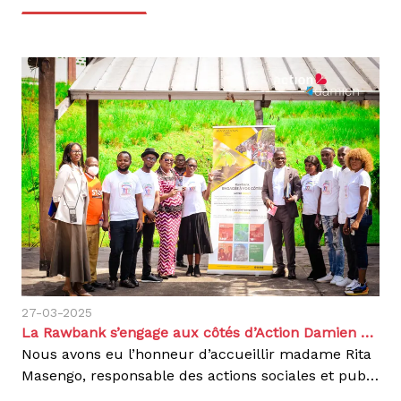
27-03-2025
La Rawbank s’engage aux côtés d’Action Damien pour un projet à haute portée sociale.
Nous avons eu l’honneur d’accueillir madame Rita
Masengo, responsable des actions sociales et publiques de la rawbank, une banque commerciale de la RDC, le jeudi 27 mars 2025 pour une visite de nos projets à Kinshasa.Cette rencontre s’inscrit dans le cadre de leur soutien dans un futur projet de pisciculture dans la province du Kwilu, visant à favoriser la réinsertion physique et socioéconomique des personnes affectées par la lèpre et la tuberculose.Accompagnée de l’équipe D’Action Damien en RDC, madame Masengo a pu découvrir nos initiatives sur terrain à travers nos différents projets notamment :Atelier de coupe et couture, un projet destiné aux enfants d’anciens malades et filles guéris de la lèpre et la tuberculose pour leur offrir une réinsertion socio-économique.une rencontre avec les 11 pensionnaires de l’hôpital de la rive, affectés par la lèpre. une visite du centre d’excellence Damien (CEDA), ainsi que des échanges avec des patients atteints de tuberculose multi résistante et l’association des victorieux de la tuberculose multi résistante (AVTUR) . sensible aux besoins des bénéficiaires, madame Rita Masengo a procédé à une remise des dons de denrées alimentaires aux personnes affectées par la lèpre, ainsi que du matériel médical destiné aux personnels du CEDA, aux patients et aux bénéficiaires de nos projets.Par la même occasion, Mme Masengo avait sensibilisé autour des violences basées sur le genre (VBG), que sont victimes les personnes affectées par ces maladies.Nous exprimons notre profonde gratitude à la rawbank sa pour son soutien à travers ce partenariat et espérons que ce projet de pisciculture marquera le début d’une collaboration durable au service des vulnérables.