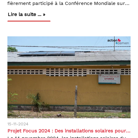
fièrement participé à la Conférence Mondiale sur la Santé Pulmonaire (WCLH), organisée à Bali, Indonésie, par l’Union Conférence. Cet événement a rassemblé des experts internationaux pour échanger sur les avancées majeures dans la lutte contre les maladies pulmonaires, notamment la tuberculose.Représentée par Dr Pierre UMBA, notre représentant national, Action Damien RDC a activement contribué aux discussions sur des solutions innovantes, tout en renforçant son engagement envers l’éradication de la tuberculose et des autres maladies respiratoires en République Démocratique du Congo.Cette conférence a offert une plateforme précieuse pour :Partager des expériences et des bonnes pratiques.Consolider des partenariats stratégiques.Explorer de nouvelles approches pour améliorer la gestion de la santé pulmonaire en RDC.Des progrès remarquables en 2023Grâce à des efforts conjoints, 105 494 vies ont été sauvées en 2023, avec :14 492 enfants traités, reflétant notre engagement envers les populations les plus vulnérables.117 935 personnes traitées pour la tuberculose. 709 cas de tuberculose pharmaco-résistante pris en charge.Un appel à une action globaleCette conférence internationale a réaffirmé une vérité fondamentale : la lutte contre la tuberculose est un défi mondial. Inspirés par cet événement, nous restons déterminés à poursuivre notre mission, en collaboration avec nos partenaires, pour construire un avenir sans tuberculose. Ensemble, avançons vers un monde en meilleure santé.
Lire la suite ... »
15-11-2024
Projet Focus 2024 : Des installations solaires pour renforcer les soins en RDC