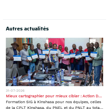
Autres actualités
31-07-2026
Mieux cartographier pour mieux cibler : Action Damien renforce ses compétences géospatiales en RDC
Formation SIG à Kinshasa pour nos équipes, celles
de la CPLT Kinshasa, du PNEL et du PNLT au total 12 participants Du 27 au 31 juillet 2026, nous avons réuni douze participants issus de notre service médical, de la Coordination Provinciale Lèpre et Tuberculose de Kinshasa (CPLT) du Programme National d'Élimination de la Lèpre (PNEL) et du Programme National de Lutte contre la Tuberculose (PNLT), pour une formation d'initiation aux Systèmes d'Information Géographique (SIG), avec comme objectif de mieux cartographier nos zones d'intervention afin de lutter plus efficacement contre la lèpre et la tuberculose en République démocratique du Congo.Actif dans 9 provinces du pays contre la lèpre, la tuberculose et les maladies tropicales négligées (MTN), en appui aux deux programmes nationaux à travers nos différents projets, nos équipes produisent chaque mois un volume important de données de terrain, dont l'exploitation spatiale reste encore peu développée. C'est à ce besoin que répond cette formation.Animée par la Fondation Flowminder, dans le cadre d’un partenariat, la session s'est articulée en quatre étapes progressives : comprendre les fondamentaux de la donnée géospatiale, se familiariser avec le logiciel QGIS et les concepts cartographiques, préparer et géoréférencés des données fiables, puis produire des cartes exploitables pour la planification, le suivi et l'évaluation de nos programmes. Les travaux pratiques ont porté sur l'import et la gestion de données géographiques des zones de santé, localités, établissements de santé, ainsi que sur la visualisation et la production cartographiques.Pourquoi les SIG ?La cartographie numérique nous permet d'améliorer le ciblage des populations prioritaires, de visualiser précisément nos zones d'activité et de suivre les indicateurs de couverture de nos programmes. Elle rend visible ce qu'un tableau de données ne montre pas : les zones encore mal couvertes par le dépistage et les structures les plus éloignées de nos circuits d'appui.Former ensemble nos équipes et celles du PNEL et du PNLT permet à chacun de produire, lire et discuter les mêmes cartes. C'est la condition d'une microplanification réellement conjointe. L'implication des programmes nationaux d'élimination de la lèpre et de lutte contre la tuberculose garantit l'appropriation des outils développés et la durabilité des compétences acquises au-delà d'Action Damien.Les compétences acquises seront intégrées aux pratiques de travail de nos équipes : planification des activités de dépistage, préparation des missions de terrain et documentation de nos résultats auprès de nos partenaires techniques et financiers mais aussi dans la prise des décisions. Une manière, pour nous et pour nos partenaires, de mettre des outils opérationnels au service d'une meilleure planification des interventions et d'un accès élargi au dépistage et aux soins..Agir, c'est contagieux !