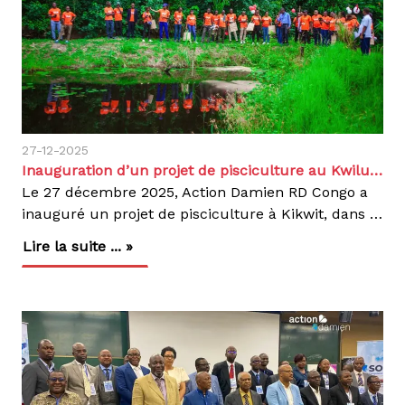
27-12-2025
Inauguration d’un projet de pisciculture au Kwilu avec le soutien de Rawbank
Le 27 décembre 2025, Action Damien RD Congo a
inauguré un projet de pisciculture à Kikwit, dans la province du Kwilu, en faveur des personnes affectées par la lèpre et la tuberculose. Mis en œuvre avec l’appui de Rawbank, ce projet vise à renforcer l’autonomie économique des bénéficiaires tout en contribuant à leur sécurité alimentaire. Cette initiative s’inscrit dans l’approche d’Action Damien qui combine prise en charge sanitaire, inclusion sociale et développement d’activités génératrices de revenus au profit des communautés vulnérables.👉 Découvrez le projet en détail dans la rubrique Projets de notre site.Projet de pisciculture en faveur des personnes affectées par la lèpre à Kikwit, avec l’appui de RawbankAgir, c'est contagieux!
Lire la suite ... »