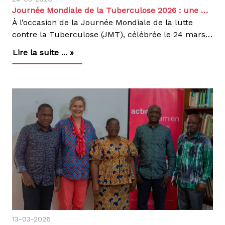
Journée Mondiale de la Tuberculose 2026 : une mobilisation renforcée pour mettre fin à la TB en RDC
À l’occasion de la Journée Mondiale de la lutte
contre la Tuberculose (JMT), célébrée le 24 mars 2026, Action Damien RDC a pris part à la cérémonie officielle organisée au Programme National de Lutte contre la Tuberculose (PNLT), à Kinshasa.Cette journée a réuni les autorités sanitaires, notamment les représentants du Ministère de la Santé Publique, Hygiène et Prévoyance Sociale, les partenaires techniques et financiers, les acteurs communautaires ainsi que les prestataires de soins, autour du thème : « Oui, nous pouvons mettre fin à la TB, sous l’impulsion du gouvernement et porté par les communautés », dans l’objectif commun d’accélérer la lutte contre la tuberculose en République Démocratique du Congo.Dans le cadre de cette journée, nous avons également visité le site de dépistage installé à la messe des officiers du camp kokolo , où nous avons pu suivre le déroulement des activités et constater l’engagement des participants. Un message fort du Gouvernement face à un défi persistantDans son allocution, la représentante du Secrétaire Général à la Santé a rappelé que la tuberculose demeure un problème majeur de santé publique en RDC.Chaque jour, environ 12 personnes meurent encore de la tuberculose dans le pays. Elle a souligné l’urgence d’agir, à moins de cinq ans des échéances internationales :2030 : étape clé des engagements mondiaux2035 : objectif d’élimination de la tuberculoseLe Gouvernement congolais a réaffirmé son engagement à travers :Le renforcement du financement de la lutte contre la TB ;L’amélioration de l’accès aux soins ;La production locale des médicaments ; La promotion de la Couverture Santé Universelle.Elle a également insisté sur le rôle clé des communautés et des partenaires dans cette lutte.Une situation épidémiologique préoccupanteLes données présentées par le PNLT mettent en évidence l’ampleur du défi. La RDC figure parmi les pays à forte charge de tuberculose, avec 456 105 cas estimés en 2024, dont seulement 286 700 notifiés, soit environ 163 000 cas manquants ; Une augmentation des cas de tuberculose multirésistante (TB-MDR).Malgré des progrès enregistrés, la maladie continue d’affecter fortement les populations, en particulier les plus vulnérables.Un appel à la mobilisation et à la responsabilité collectiveDans son mot de bienvenue, le Directeur du PNLT a insisté sur : La nécessité de renforcer la mobilisation des ressources locales ; l’importance du dépistage précoce ; l’adhésion rigoureuse au traitement, pourtant gratuit en RDC.Il a également salué les efforts du gouvernement, notamment : L’achat international d’antituberculeux ; Le lancement de la production locale de médicaments. Un message fort a été adressé aux communautés : reconnaître les symptômes, notamment la toux persistante, et se faire dépister rapidement.Des partenaires engagés malgré les contraintesAu nom des partenaires, Action Damien a réaffirmé son engagement aux côtés du PNLT : Malgré les restrictions budgétaires, les partenaires restent mobilisés pour lutter contre la tuberculose et optimiser les ressources disponibles, notamment grâce à des approches innovantes comme l’intelligence artificielle.Des financements et projets à fort impactLa lutte contre la tuberculose en RDC repose sur plusieurs financements complémentaires :Fonds mondial : appui à l’approche communautaire TBundefinedVIH dans les provinces du Nord-Kivu, de la Tshopo et du Haut-Uele ;Financement DGD : soutien aux activités globales de lutte contre la TB (prévention, diagnostic, traitement, approvisionnement, formation, sensibilisation et lutte contre la stigmatisation).Projet TIFA : intensification du dépistage actif, suivi des cas contacts et amélioration de l’adhésion au traitement (transport et appui alimentaire) ;Centre d’Excellence Damien (CEDA) : prise en charge des cas complexes et multirésistants, avec un accompagnement médical, psychosocial et nutritionnel.Vers un avenir sans tuberculoseLa Journée Mondiale de la lutte contre la Tuberculose 2026 a rappelé que mettre fin à la TB est possible, à condition de renforcer : l’engagement politique ; les financements durables ; l’innovation ; l’implication des communautés.Action Damien réaffirme son engagement à poursuivre ses actions aux côtés du PNLT et de ses partenaires.Ensemble, nous pouvons accélérer la lutte contre la tuberculose et sauver des vies en RDC.
Lire la suite ... »
13-03-2026