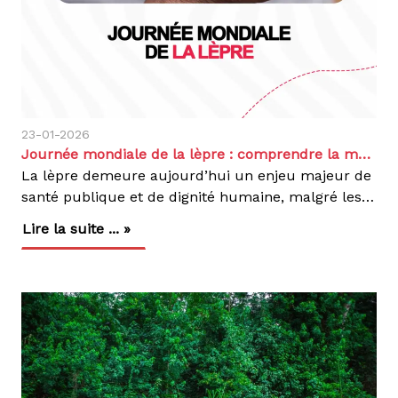
23-01-2026
Journée mondiale de la lèpre : comprendre la maladie et renforcer la lutte en République Démocratique du Congo
La lèpre demeure aujourd’hui un enjeu majeur de
santé publique et de dignité humaine, malgré les progrès médicaux réalisés au cours des dernières décennies. À l’occasion de la 73ᵉ Journée mondiale de la lèpre, célébrée les 24, 25 et 26 janvier, nous réaffirmons notre engagement aux côtés des autorités sanitaires et des communautés.Cette 73ème édition est un appel vibrant à intensifier le dépistage précoce. Identifier la maladie dès ses premiers signes est le seul moyen de garantir une guérison totale et d'éviter les séquelles physiques définitives. En République Démocratique du Congo (RDC), le retard de diagnostic, souvent alimenté par la peur et la stigmatisation, reste l'obstacle majeur qu'il nous faut impérativement briser.La lèpre : une maladie ancienne mais toujours d’actualitéAussi appelée maladie de Hansen, la lèpre est une infection bactérienne chronique causée par Mycobacterium leprae. Elle affecte principalement la peau, les nerfs périphériques, les yeux et les voies respiratoires supérieures. En l’absence de traitement précoce, elle peut entraîner des incapacités physiques irréversibles, des déformations et une perte de sensibilité, exposant les personnes atteintes à des blessures répétées.Classée parmi les maladies tropicales négligées (MTN) par l’Organisation mondiale de la Santé (OMS), la lèpre touche principalement les populations vivant dans des contextes de pauvreté, de précarité et d’accès limité aux soins. C’est précisément dans ces contextes que nous concentrons nos interventions, en plaçant la personne affectée au cœur de la réponse sanitaire et sociale.Situation de la lèpre en RDC : une réponse portée par Action DamienLa République Démocratique du Congo figure parmi les pays où la lèpre est encore présente. Chaque année, le pays enregistre environ 3 000 nouveaux cas. En 2024, grâce aux efforts conjoints des partenaires nationaux et internationaux, 2 172 cas de lèpre ont été dépistés et mis sous traitement, illustrant l’impact des stratégies de dépistage actif et de prise en charge précoce que nous soutenons.La maladie est présente dans plusieurs provinces du pays, avec une endémicité plus marquée dans certaines zones. nous intervenons actuellement dans 9 provinces, couvrant plus de 200 zones de santé, en étroite collaboration avec le Programme National d’Élimination de la Lèpre (PNEL).Parmi ces provinces, le Haut-Uélé, la Tshopo et le Tanganyika figurent parmi les zones les plus endémiques, en raison de l’enclavement géographique, de l’accès limité aux soins de santé et de la coexistence d’autres maladies tropicales négligées cutanées. Dans ces contextes, l’action d’Action Damien est déterminante pour rapprocher les soins des communautés.Le principal défi ne réside pas uniquement dans la présence de la maladie, mais dans le diagnostic tardif, souvent lié à la méconnaissance des symptômes, à la peur du rejet social et aux préjugés persistants. Nous œuvrons activement pour inverser cette tendance, car un diagnostic précoce permet d’éviter les incapacités, de réduire la transmission et d’améliorer significativement la qualité de vie des personnes affectées.Transmission et prise en charge : informer pour mieux agirContrairement aux idées reçues, la lèpre n’est pas hautement contagieuse. Elle se transmet par des contacts étroits et prolongés avec une personne non traitée, principalement par les gouttelettes respiratoires. Une simple poignée de main, un repas partagé ou un contact occasionnel ne suffisent pas à transmettre la maladie.Dès le début du traitement, la personne atteinte cesse d’être contagieuse. La lèpre est totalement guérissable grâce à une polychimiothérapie gratuite, recommandée par l’OMS et disponible en RDC avec notre appui, qui soutient l’accès équitable au diagnostic et au traitement.Stigmatisation : un combat au cœur des nos actionsEn RDC, la lèpre reste associée à des croyances erronées et à une forte stigmatisation sociale. Cette réalité conduit souvent à l’isolement des patients, à la perte de leurs moyens de subsistance et à une marginalisation durable, même après la guérison.Consciente de cet enjeu, nous adoptons une approche globale, allant au-delà du traitement médical. La lutte contre la lèpre intègre la sensibilisation communautaire, la réinsertion sociale et le soutien économique des personnes affectées, afin de restaurer leur dignité et leur place au sein de la communauté.Notre engagement en RDCPrésente depuis plusieurs années en République Démocratique du Congo, nous jouons un rôle clé dans la lutte contre la lèpre à travers une approche intégrée qui combine :Le dépistage précoce et la prise en charge médicale gratuite des personnes atteintes de la lèpre;La formation du personnel de santé, pour améliorer la détection, le suivi et la qualité des soins ;La sensibilisation des communautés, afin de réduire les préjugés et encourager le recours précoce aux services de santé ;L’autonomisation socio-économique des personnes affectées, à travers des projets générateurs de revenus (agriculture, pisciculture, artisanat), favorisant leur réinsertion et leur dignité.À travers nos actions, Nous agissons simultanément sur la maladie et sur ses conséquences humaines, contribuant à une amélioration durable des conditions de vie des bénéficiaires.Agir ensemble pour un avenir sans lèpreCette 73ème Journée Mondiale nous rappelle que la lèpre n’est pas une maladie du passé. Elle exige un engagement collectif pour renforcer les campagnes de dépistage et garantir l'accès aux soins pour tous et combattre la stigmatisation.En RDC, avec l’appui de ses partenaires, des autorités sanitaires et des communautés, nous poursuivons résolument son engagement pour un futur sans lèpre, où chaque personne affectée a accès aux soins et retrouver son autonomie sociale et économique.
Lire la suite ... »