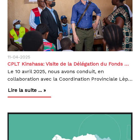
11-04-2025
CPLT Kinshasa: Visite de la Délégation du Fonds mondial au CDT Saint-Pierre dans la zone de santé de Kinshasa
Le 10 avril 2025, nous avons conduit, en
collaboration avec la Coordination Provinciale Lèpre et Tuberculose (CPLT) de Kinshasa, une mission de terrain au Centre de dépistage et de traitement Lèpre et Tuberculose (CDT) Saint-Pierre, situé dans la zone de santé de Kinshasa. L’objectif principal de cette visite était d’évaluer la contribution des structures de santé privées dans la prise en charge de la tuberculose et du VIH, dans la perspective d’un projet de financement.La délégation était composée de représentants du Fonds mondial, du CIFF (Children’s Investment Fund Foundation), du Programme des Nations Unies pour le développement (PNUD), d’Action Damien, de la Coordination Provinciale Lèpreundefined Tuberculose Kinshasa et, de l’équipe cadre de la zone de santé de Kinshasa. Parmi les personnalités présentes figuraient Mme Sonia Florisse, Country Portfolio Manager du Fonds mondial, M. Miler Kemplay, Executive Director SRHR du CIFF, l’un des bailleurs du Fonds mondial, ainsi que Dr Steve Etierne, chef de la délégation du PNUD.Lors de cette visite, la délégation a eu l’opportunité de participer au traitement directement observé (TDO). Il s’est suivi de la visite du CDT au niveau du laboratoire (démonstration sur l’analyse des échantillons de crachats avec la machine GeneXpert), de salle de consultation et de la pharmacie. Les données épidémiologiques de la province ont été présentées par le Médecin Coordonnateur Provincial. Quelques questions d’éclaircissement ont été posées par les visiteurs surtout en ce qui concerne les différentes portes qui permettent de capter les présumés TB à savoir la porte VIH, la porte consultation préscolaire, la porte consultation prénatale et la porte consultation curative ainsi que la disponibilité des médicaments et intrants.La délégation a eu à échanger avec les personnes souffrant de la Tuberculose sur les points suivants : la gratuité du traitement de la TB, le site de dépistage, leurs contributions sur la rupture de la chaîne de contamination, le rythme des rendez-vous, le circuit du malade, etc.La participation communautaire a fait aussi objet des échanges. Les ONG partenaires, comme le Club des Amis Damien, une structure d’anciens malades engagés dans la sensibilisation, ainsi que des relais communautaires actifs dans le dépistage et le suivi des cas ont pu démonter clairement leurs rôles dans cette lutte contre la Tuberculose et le VIH (visites à domicile, transport des échantillons, sensibilisation, orientation des présumés, recherche des perdus de vu, ect..). Cette immersion a permis de constater l’implication concrète des acteurs locaux dans la lutte contre la tuberculose et le VIH.A travers cette visite, il se dégage clairement « un gap » à combler dans cette lutte de contre la Tuberculose. Il est plus qu’important de mobiliser d’avantage des ressources en faveur de la Tuberculose.Nous réaffirmons notre engagement à promouvoir une prise en charge intégrée, de qualité et accessible à toutes et à tous.Agir, c'est contagieux
Lire la suite ... »