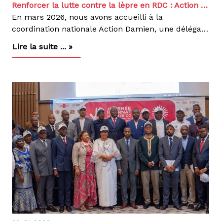
Renforcer la lutte contre la lèpre en RDC : Action Damien participe à une étude multicentrique
En mars 2026, nous avons accueilli à la
coordination nationale Action Damien, une délégation scientifique composée du professeur Bouke De Jong de l’Institut de Médecine Tropicale (IMT) et du professeur Marie-Josée Kabedi de l’Institut National de Recherche Biomédicale (INRB) pour un échange autour d’un projet de recherche sur la lèpre intitulée : « Etude sur la transmission et la résistance de Mycobacterium Leprae undefined Mycobacterium lepromatosis en Afrique ».Financée par la Leprosy Research Initiative (LRI), cette étude multicentrique, menée dans quatre pays africains (Burundi, Cameroun, Ghana, RDC), vise à mieux comprendre la transmission de la lèpre et la résistance aux médicaments antilépreux.Au cours de cette rencontre, nous avons échangé sur notre éventuelle participation à cette étude, dans le cadre de notre engagement dans la lutte contre la lèpre. Nous avons également discuté de la faisabilité et des modalités pratiques de sa mise en œuvre, notamment en ce qui concerne la surveillance de la résistance des bactéries aux traitements, un enjeu majeur pour garantir leur efficacité.En RDC, initialement prévue dans les provinces de Kinshasa et du Kongo Central, où le nombre de cas reste faible, l’étude pourrait être étendue à d’autres provinces plus endémiques, notamment le Tanganyika, la Tshopo et le Haut-Katanga, qui comptaient plus de 1 000 cas par an en 2024. Une telle extension permettrait de mieux documenter la situation, renforcer la surveillance de la maladie, de la résistance aux médicaments, ainsi qu’accroître l’impact des interventions sur le terrain.À l’échelle nationale, la lèpre demeure un problème de santé publique dans certaines provinces, malgré les efforts engagés ces dernières années. Tandis que les zones comme Kinshasa, enregistrent un faible nombre de cas, d’autres régions plus endémiques, citées ci-dessus, continuent de signaler un nombre élevé de nouveaux cas chaque année. Cette situation met en évidence la nécessité de renforcer le dépistage précoce, la sensibilisation des communautés et l’accès au traitement afin de limiter les complications et interrompre la transmission. Grâce à l’engagement des autorités sanitaires et des partenaires, des progrès sont réalisés, mais la lutte contre la maladie nécessite une vigilance constante et des interventions adaptées aux réalités locales.La lèpre, une infection chronique causée par la bactérie Mycobacterium leprae. Elle affecte principalement la peau, les nerfs périphériques (de mains et de pieds), les yeux en passant par les voies respiratoires supérieures. En l’absence de traitement, elle peut entraîner des déformations et des handicaps permanents. Heureusement, la maladie est curable grâce à la polychimiothérapie (MDT – Multi-Drug Therapy), qui combine généralement trois médicaments : la dapsone, la rifampicine et la clofazimine, administrés sur plusieurs mois pour garantir l’élimination de la bactérie et prévenir la transmission.Ainsi, cette rencontre représente une étape majeure dans le renforcement de la collaboration scientifique et de la recherche. Elle contribue à mieux comprendre la lèpre et à améliorer la prise en charge des patients en RDC, tout en consolidant nos efforts pour lutter efficacement contre cette maladie.
Lire la suite ... »