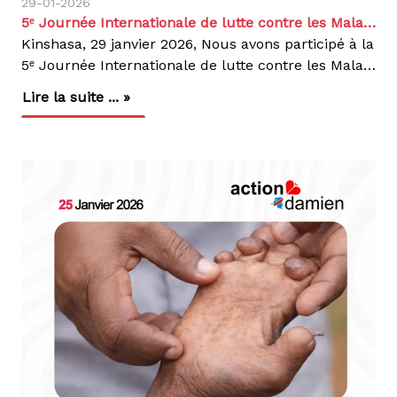
29-01-2026
5ᵉ Journée Internationale de lutte contre les Maladies Tropicales Négligées (MTN) : Action Damien engagée aux côtés du PNEL pour une action concertée en RDC
Kinshasa, 29 janvier 2026, Nous avons participé à la
5ᵉ Journée Internationale de lutte contre les Maladies Tropicales Négligées (MTN), organisée à l’Hôtel Hilton à Kinshasa sous le thème : « Unir, agir et éliminer les MTN pour la santé, la dignité et le bien-être des communautés ».Placée sous l’égide du Ministère de la Santé Publique, Hygiène et Prévoyance Sociale, cette rencontre de haut niveau a réuni les autorités sanitaires nationales, les programmes nationaux, les partenaires techniques et financiers ainsi que les organisations engagées dans la lutte contre les MTN en République Démocratique du Congo.Une journée marquée par des engagements fortsLa cérémonie officielle a été ponctuée par l’arrivée du Secrétaire générale et, suivie des allocutions des responsables nationaux, notamment la Directrice de la Direction de la Surveillance Épidémiologique (DSE) ainsi que des Directeurs et représentants des programmes nationaux engagés dans la lutte contre les différentes MTN.Le temps fort de la journée a été la présentation du Plan Directeur de lutte intégrée contre les MTN en RDC 2026-2030, document stratégique définissant les priorités nationales pour les cinq prochaines années. Ce plan met l’accent sur la coordination entre les programmes, la mobilisation des ressources domestiques et le renforcement de la collaboration avec les partenaires, afin d’améliorer l’efficacité et l’impact des interventions sur le terrain.Action Damien, partenaire historique du PNELEn tant que partenaire technique et financier du Programme National d’Elimination de la Lèpre (PNEL), nous avons pris part à cette journée en réaffirmant notre engagement dans la lutte contre les MTN cutanées, notamment :nous avons pris part à cette journée en réaffirmant notre engagement dans la lutte contre les MTN cutanées, notamment :La Lèpre,Le Pian,L’Ulcère de Buruli.Notre appui vise à renforcer la prévention, le dépistage précoce, garantir l’accès gratuit aux soins et lutter contre la stigmatisation, en étroite collaboration avec le Ministère de la Santé. À travers notre participation, Nous réaffirmons notre conviction que l’élimination des MTN en RDC repose sur l’action collective, la coordination des acteurs et la priorité accordée aux populations les plus vulnérables.Une approche intégrée et collaborativeLes échanges ont également permis de faire un état des lieux des progrès réalisés par les différents programmes nationaux (PNED, PNEL, PNLTHA, PNLMNT-CTP, Santé mentale), soulignant l’importance d’une approche intégrée, fondée sur la complémentarité des actions et le travail en synergie.Dans son mot de clôture, le Secrétaire Général a insisté sur l’appropriation de la mise en œuvre de ce plan directeur par les différents programmes nationaux de lutte contre les MTN en le traduisant en plan d’action opérationnel annuel.La cérémonie s’est clôturée par une photo de famille officielle, suivie d’échanges informels entre les participants, renforçant le dialogue et les perspectives de collaboration future.Parce qu’agir c’est contagieux : Unissons-nous, agissons et éliminons ensemble les MTN pour une RDC plus juste et en meilleure santé..
Lire la suite ... »