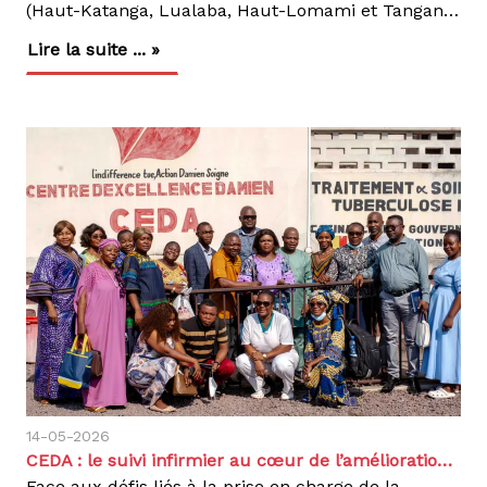
(Haut-Katanga, Lualaba, Haut-Lomami et Tanganyika) , deux organisations œuvrent, , à lutter contre la tuberculose. Depuis plusieurs années, Action Damien RDC et POSAF (Pont Santé Afrique) y déploient des projets similaires : dépistage actif, accompagnement des personnes affectées, transport d'échantillons, des médicaments et des intrants, la supervision des équipes de terrain. Une proximité qui, sans coordination, pouvait conduire à des doublons d’activités plutôt qu'à une complémentarité.C'est pour lever ce risque qu'Action Damien RDC et POSAF ont engagé, à la mi-juillet 2026, des échanges structurés en deux temps. .Une première rencontre pour poser le diagnosticLe 16 juillet 2026, les équipes des deux organisations se sont réunies virtuellement pour un état des lieux. Action Damien, actif dans neuf provinces à travers notamment le projet TIFA, et POSAF, également présent dans neuf provinces via ses projets financés par les fonds américains (TIFA (Lomami) et le projet FC- SDS undefined Stop TB), ont d'abord posé un constat simple : dans quatre provinces communes, les mêmes types d'activités communautaires sont menées en parallèle, à savoir celles des relais communautaires, le transport des échantillons, le transport des médicaments et intrants, la distribution des kits d'adhérence, le suivi et évaluation, la supervision et l’impression des outils de collecte de données.Cette première réunion a permis de dégager des orientations générales : chaque organisation continuerait de s'appuyer sur les relais communautaires identifiés pour chaque projet, selon des zones géographiques distinctes, tandis que les activités de supervision et de suivi-évaluation gagneraient à être menées de façon complémentaire.Une réunion technique pour transformer les orientations en engagements concretsRestait à traduire ces principes en modalités pratiques. C'est l'objet de la réunion technique tenue le 23 juillet 2026 au siège d'Action Damien RDC, réunissant les équipes techniques des deux organisations autour de cinq points essentiels que sont :Les Relais communautaires: Les deux organisations ont convenu d'établir une cartographie commune, permettant d'identifier clairement, pour chaque relais communautaire, l'organisation qui le finance et l'accompagne. Un tableau de répartition sera partagé entre les deux structures pour assurer une couverture cohérente des zones de santé concernées. Les relais communautaires continuent à travailler selon l’esprit de chaque projet. Ils pourront se rencontrer au niveau du CDT autour de l’infirmier Titulaire lors du monitorage avec les moyens de chaque projet. Pour ceux pris en charge par POSAF, ils y participeront avec les fonds dénommés : « frais de suivi des cas orientés »Le Transport des échantillons. Chaque organisation continuera d'acheminer les échantillons via ses propres circuits, mais avec un engagement fort : renforcer la fréquence des transports et systématiser la traçabilité des envois, pour accélérer les délais de diagnostic. Ici il faut noter que le nombre des fréquences de transport d’échantillon par semaine sera de deux au lieu d’une course. Chaque projet un jour par semaine pour prendre en charge la course. L’Accompagnement des personnes affectées. Les kits d'adhérence, ce soutien essentiel qui aide les patients à tenir leur traitement jusqu'au bout seront désormais pris en charge à parts égales entre les deux organisations, une façon concrète de mutualiser l'effort au bénéfice des communautés. Les cas prise en charge par mois seront repartis à moitié (50% Action Damien et 50% POSAF). Mais le chiffre total rapporté par mois est le même pour les deux organisations. (une note technique explicative sera chaque fois élaborée quant à ce.Le Suivi-évaluation et supervision. Les deux partenaires se sont engagés à intensifier leurs missions de terrain, avec une fréquence doublée, pour renforcer l'accompagnement des équipes et des structures de santé. Cette complémentarité permet d’améliorer la fréquence des descentes sur terrain mais d’améliorer la qualité de suivi des activités (proximité des équipes de terrain).Les Outils de collecte des données. Enfin, Action Damien partagera son support de collecte de données avec POSAF ; les deux équipes le retravailleront ensemble pour faciliter la consolidation des informations, avec l'appui du Programme National de Lutte contre la Tuberculose (PNLT). Un outil de collecte numérique des données disponible au niveau de POSAF sera partagé avec Action Damien.Une dynamique de coordination au service des communautésAu-delà des aspects techniques, cette collaboration traduit une conviction partagée : dans la lutte contre la tuberculose, la coordination entre acteurs de terrain n'est pas une option, mais une condition d'efficacité. En clarifiant les rôles de chacun, en évitant les doublons et en unissant leurs forces sur tous les maillons de la chaîne de la lutte contre la Tuberculose au niveau communautaire à savoir : la sensibilisation, le transport des échantillons, l’adhérence au traitement et le suivi des personnes affectées de la Tuberculose.Action Damien RDC et POSAF posent les bases d'une réponse plus cohérente face à la tuberculose dans le grand Katanga.Cette dynamique s'inscrit pleinement dans la mission d'Action Damien RDC : agir aux côtés des personnes affectées, avec les partenaires du terrain, pour que chaque avancée dans la lutte contre la maladie profite directement aux communautés.Agir, c'est contagieux !
Lire la suite ... »
14-05-2026
CEDA : le suivi infirmier au cœur de l’amélioration de la prise en charge de la TB-PR à Kinshasa
Face aux défis liés à la prise en charge de la