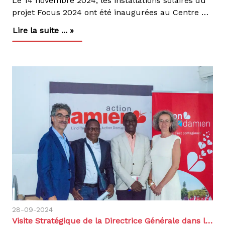
Le 14 novembre 2024, les installations solaires du
projet Focus 2024 ont été inaugurées au Centre Hospitalier Pasteur Kasongo (CHPK ) de Yolo et au centre Etonga à Nsele.Impact des installations : Centre Hospitalier Pasteur Kasongo au CHPK de Yolo : Électricité pour des infrastructures clés comme la salle d’accouchement, la pharmacie, et la salle d’opération. Au centre Etonga : Énergie pour la maternité en construction, la salle de soins, et un pavillon pour les patients tuberculeux.Cette cérémonie a réuni des acteurs clés, dont le Médecin Coordonnateur de Kinshasa, les représentants d’Action Damien, l’équipe de FOCUS, et des ONG partenaires. Tous ont salué l’impact de ces solutions durables, essentielles dans un pays où les coupures d’électricité sont fréquentes.Le Projet Focus illustre l’importance de la coopération internationale et de l’énergie renouvelable pour relever les défis sanitaires en RDC.
Lire la suite ... »
28-09-2024
Visite Stratégique de la Directrice Générale dans le projet Action Damien en RDC – 20 au 27 septembre 202242