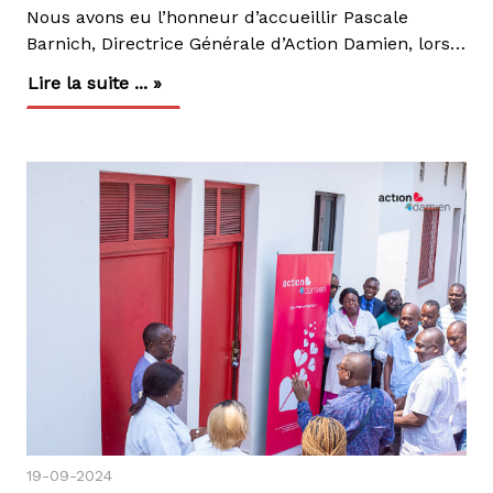
Nous avons eu l’honneur d’accueillir Pascale
Barnich, Directrice Générale d’Action Damien, lors de sa visite en RDC, accompagnée du Dr Alberto Roggi, Conseiller médical, et d’Angela Bianco, Officier de Liaison à Bruxelles. Cette mission a marqué un moment fort de renforcement de notre engagement envers les populations les plus vulnérables, touchées par des maladies telles que la lèpre, la tuberculose et d’autres maladies tropicales négligées comme l’ulcère de Buruli et le pian.Un Partenaire Actif dans la Lutte Contre les MaladiesCette deuxième visite depuis 2022 avait pour objectif d'établir des liens encore plus solides avec les autorités sanitaires nationales et locales afin de poursuivre les discussions sur la lutte contre les maladies pour lesquelles nous œuvrons. La Directrice a ainsi rencontré le Dr Yuma Ramazani, Secrétaire Général à la Santé Publique, pour explorer des pistes de collaboration renforcée avec le Ministère de la Santé publique, hygiène et prévoyance sociale.Les échanges avec des partenaires tels que l’USAID, l’Union Européenne, l’Ambassade de Belgiqueundefined de France en RDC, le PNUD et l’OPALCO ainsi que l’INRB ont permis de faire le bilan des actions menées et d’identifier les axes d'amélioration pour maximiser l’impact de nos interventions sur le terrain.Un Impact Mesurable sur la Santé PubliqueLes résultats obtenus en 2023 témoignent de l'efficacité de nos efforts : dans les 9 provinces où nous intervenons. La couverture pour la tuberculose a atteint 84%, avec 117 935 personnes traitées. Concernant la lèpre, 2032 nouveaux cas ont été dépistés et pris en charge, tandis que 514 cas de Pian ont été traités avec succès et 65 nouveaux cas d’ulcère de Buruli ont également été soignés. Ces résultats sont la preuve tangible de l'impact de nos actions.Vers une Collaboration RenforcéeUn moment clé de cette mission a été la session d'auto-évaluation avec le Comité de Direction de la coordination nationale d’Action Damien RDC, qui a permis de faire le point sur nos réalisations et de définir des objectifs plus ambitieux pour l’avenir.La visite de la Directrice Générale a été une occasion précieuse de renforcer nos partenariats et de stimuler l’action collective en faveur de la santé des populations vulnérables en RDC. Grâce à un engagement commun et des efforts coordonnés, nous restons résolus à éliminer la lèpre, la tuberculose et d'autres maladies tropicales négligées.Ensemble, nous faisons la différence pour un avenir en meilleure santé pour tous.
Lire la suite ... »
19-09-2024