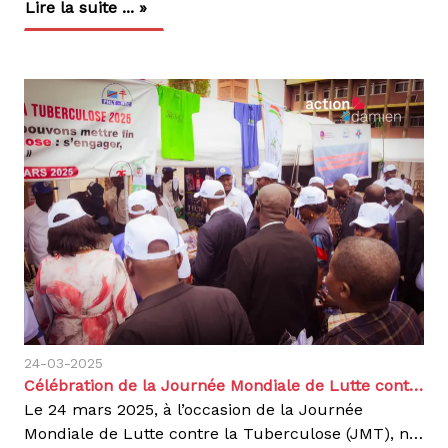
Lire la suite ... »
24-03-2025
Célébration de la Journée Mondiale de Lutte contre la Tuberculose 2025
Le 24 mars 2025, à l’occasion de la Journée
Mondiale de Lutte contre la Tuberculose (JMT), nous avons réaffirmé notre engagement pour mettre fin à cette maladie en République Démocratique du Congo (RDC). Placée sous le thème « Oui ! Nous pouvons mettre fin à la tuberculose : nous engager, investir et agir concrètement », cette journée a été l’occasion de rappeler l’urgence d’une action collective pour sauver des vies et lutter contre ce fléau.De nombreuses autorités sanitaires, partenaires et acteurs de la société civile étaient présent afin de :Réaffirmer les engagements des acteurs clés dans la lutte contre la tuberculose. Présenter le bilan des avancées en matière de diagnostic et de traitement. Lancer un appel à une mobilisation renforcée pour atteindre les objectifs mondiaux d’élimination de la tuberculose.Cette dernière demeure une cause majeure de mortalité évitable en RDC. Le pays fait parti des 30 nations les plus touchées au monde, avec des milliers de nouveaux cas chaque année, dont certains développent des formes multi-résistantes. Face à cette situation, nous poursuivons notre engagement à long terme pour un accès équitable aux soins.Nos Initiatives pour lutter contre la Tuberculose en RDCRenforcement des Capacités SanitairesNous soutenons activement 9 provinces de la RDC grâce à un réseau de structures médicales étatiques, régies par le Programme national de lutte contre la tuberculose facilitant ainsi l’accès rapide au dépistage et aux soins. À Kinshasa, notre Centre d’Excellence Damien (CEDA) est une référence pour la prise en charge de la tuberculose multi-résistante (TB-MR).Sensibilisation et engagement communautaireAux côtés de partenaires tels que le Club des Amis Damien, ARTUR et RIAPED, nous organisons des campagnes de sensibilisation et de dépistage communautaire.L’objectif : informer la population sur les symptômes de la tuberculose et encourager un recours rapide au traitement.Innovation et recherche médicaleNous contribuons à l’amélioration des outils de diagnostic rapide et soutenons la recherche pour des traitements plus efficaces et mieux adaptés aux réalités locales. L’élimination de la tuberculose nécessite l’implication de tous : autorités sanitaires, organisations internationales, personnels médicaux mais aussi chaque citoyen.Nous appelons chacun à :Se faire dépister en cas de symptômes.Sensibiliser son entourage sur l’importance du diagnostic précoce et du suivi du traitement.Soutenir les initiatives et organisations engagées dans la lutte contre la tuberculose.Un monde sans tuberculose est possible.Agissons dès maintenant !Agir, c’est contagieux !