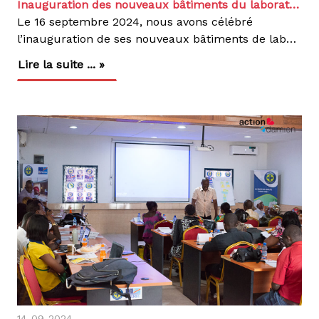
Inauguration des nouveaux bâtiments du laboratoire du Centre d’Excellence Damien (CEDA)
Le 16 septembre 2024, nous avons célébré
l’inauguration de ses nouveaux bâtiments de laboratoire du Centre d’Excellence Damien (CEDA) à Kinshasa. Spécialisé dans la prise en charge de la tuberculose pharmaco-résistante (TB-PR), le CEDA a marqué cette étape importante en présence de notre Représentant National, Dr Pierre Umba, et du Médecin Directeur du CEDA, Dr Luc Lukaso. La cérémonie a été symbolisée par la remise officielle des clés, illustrant notre engagement à renforcer le diagnostic et le traitement de la TB-PR.Depuis son ouverture en novembre 2014, le CEDA a réalisé des avancées significatives dans la lutte contre la tuberculose. En tant que premier hôpital en République Démocratique du Congo dédié à la gestion de la TB-PR, le CEDA a pris en charge des centaines de patients, leur offrant des soins gratuits et de qualité. En 2023, 126 patients, dont 41 atteints de formes avancées de la maladie, ont été accueillis et traités.Les nouvelles infrastructures, financées par les dons nos bénévoles Action Damien, permettront d'améliorer encore davantage nos services, en offrant un environnement moderne pour un diagnostic plus rapide et une meilleure prise en charge des patients. Grâce à des protocoles innovants, le CEDA a déjà démontré sa capacité à détecter précocement et à traiter efficacement les cas complexes de tuberculose.Le CEDA demeure un pilier essentiel dans la lutte contre la tuberculose en République Démocratique du Congo, et nous continuons à nous engager à offrir des soins de qualité à toutes les personnes touchées par cette maladie.
Lire la suite ... »
14-09-2024