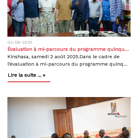
02-08-2025
Évaluation à mi-parcours du programme quinquennal du DGD 2022-2026
Kinshasa, samedi 2 août 2025.Dans le cadre de
l’évaluation à mi-parcours du programme quinquennal 2022-2026 financé par la Coopération belge (DGD), nous avons accueilli, à la coordination nationale Action Damien, une délégation d’évaluateurs pour un briefing stratégique composée de Peter Steinmann, chef d’équipe, et d’Astrid Knoblauch pour le compte de la DGD, ainsi que des évaluateurs externes nationaux Tony Gimbindu et Yves Lula.Cette rencontre a permis aux évaluateurs d’avoir une vue globale du programme quinquennal 2022-2026 sur le niveau d’atteint des différents résultats avant la descente sur terrain à partir du dimanche 3 août, dans les Coordinations Provinciales Lèpre et Tuberculose (CPLT) du Kwilu et du Haut-Katanga. Les grandes lignes du programme, ses priorités stratégiques, les avancées enregistrées et les défis rencontrés depuis son lancement en 2022 ont été présentés.Ce programme quinquennal 2022-2026 vise à renforcer la prévention, le diagnostic, le traitement et la réinsertion des personnes touchées par la lèpre, la tuberculose, le pian et l’ulcère de Buruli. Il s’appuie sur une collaboration étroite avec les structures nationales, les communautés locales et les partenaires techniques, tout en contribuant aux Objectifs de Développement Durable. Sa mise en œuvre repose sur une approche multisectorielle centrée sur les patients, les droits humains, l’implication communautaire, la formation des prestataires, la coordination avec les autorités sanitaires, ainsi que le renforcement des capacités locales et l’appui logistique aux zones de santé.Le programme se déploie dans un contexte marqué par plusieurs défis, notamment l’instabilité sécuritaire dans certaines zones, les ruptures intempestives en médicaments et autres intrants et les difficultés de suivi dans le secteur de la santé. Néanmoins, les progrès réalisés jusqu’à ce jour témoignent de notre engagement et de celui de nos partenaires.Sa mise en œuvre évolue de manière satisfaisante. Les résultats obtenus au terme de la troisième année offrent des perspectives solides pour l’atteinte des cibles d’ici fin 2026. Nous réaffirmons notre engagement à poursuivre les efforts en synergie avec le gouvernement, les structures locales, les bailleurs et les communautés, afin de garantir à chacun l’accès à des soins de qualité, sans discrimination.Cette évaluation va nous permettre d’identifier des axes concrets d’amélioration, de valoriser les approches efficaces sur le terrain et d’ajuster nos interventions pour mieux répondre aux besoins des populations.Fidèles à nos valeurs de solidarité, de responsabilité, de pluralisme et d’intégrité, nous poursuivons notre lutte pour un avenir où la lèpre et la tuberculose auront disparu.
Lire la suite ... »