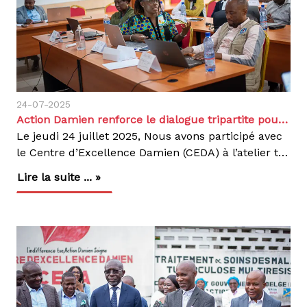
24-07-2025
Action Damien renforce le dialogue tripartite pour une meilleure prise en charge de la tuberculose
Le jeudi 24 juillet 2025, Nous avons participé avec
le Centre d’Excellence Damien (CEDA) à l’atelier tripartite organisé par la Plateforme Hospitalière de la RDC (PH-RDC) dans les locaux de Memisa Belgique, à Kinshasa. Un espace d’échange constructifCet atelier a réuni des acteurs clés du système de santé :Division Provinciale de la Santé de Kinshasa Coordination provinciale de lutte contre la lèpre et la tuberculosePrestataires de soinsAnciens maladesReprésentants des structures confessionnellesPartenaires techniques et ONGSociété civileObjectif principal : renforcer le dialogue pour améliorer la qualité des soins et mieux coordonner les efforts de lutte contre la tuberculose.Temps forts de l’atelier :Présentation du rôle des organisations de la société civile dans le secteur de la santéPartage d’expériences sur les défis persistants dans la lutte contre la TBÉvaluation de l’évolution des pratiques dans les Centres de Diagnostic et de Traitement (CDT)Échanges sur des formes de collaboration plus efficacesRecommandations clés :Signature d’un protocole de collaboration entre structures confessionnelles et autorités sanitairesSupervisions conjointes réunissant CPLTundefinedKIN, zones de santé et superviseurs religieuxMise en place d’un cadre de concertation trimestriel avec toutes les parties prenantesL'engagement d'Action Damien: À travers le CEDA, nous avons présenté nos actions en matière de :Suivi des patientsFormation des soignantsAccompagnement technique des CDT partenairesCette rencontre confirme notre volonté d’agir dans une approche collaborative, centrée sur les besoins réels des patients.Agir, c’est contagieux !
Lire la suite ... »