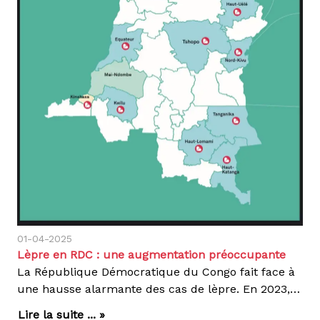
01-04-2025
Lèpre en RDC : une augmentation préoccupante
La République Démocratique du Congo fait face à
une hausse alarmante des cas de lèpre. En 2023, 3 945 nouveaux cas ont été enregistrés, marquant une augmentation de 5,7 % par rapport à 2022, dans 9 provinces où nous intervenons. Les provinces du Haut-Katanga et du Tanganyika sont particulièrement touchées, avec plus de 400 cas chacune.Les défis sont nombreux :Transmission persistante : Malgré les efforts, certains foyers restent très affectés, nécessitant une surveillance accruee.Consultation tardive : Le recours aux traitements traditionnels retarde les consultations médicales et le dépistage.Stigmatisation : La peur du rejet social empêche beaucoup de personnes de se faire diagnostiquer à temps, favorisant la propagation de la maladie.En collaboration avec le Programme National d’Élimination de la Lèpre (PNEL), nous intensifions nos actions dans le Haut-Katanga et le Tanganyika, en apportant un soutien logistique, financier et technique à travers :Le dépistage actif pour identifier rapidement de nouveaux cas.L’accès aux traitements gratuits pour éviter les complications graves.La sensibilisation communautaire pour encourager la détection précoce et lutter contre la stigmatisation.L’augmentation des cas montre que la lutte contre la lèpre est loin d’être terminée. Pour atteindre l’objectif Zéro Lèpre d'ici 2030, il est essentiel de renforcer les efforts et d’assurer l’accès aux soins pour tous. Rejoignez-nous dans cette lutte et découvrez nos actions sur nos réseaux sociaux. Agir, c’est contagieux !
Lire la suite ... »