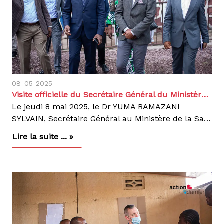
08-05-2025
Visite officielle du Secrétaire Général du Ministère de la Santé au Centre d’Excellence Damien
Le jeudi 8 mai 2025, le Dr YUMA RAMAZANI
SYLVAIN, Secrétaire Général au Ministère de la Santé publique, Hygiène et Prévention, a effectué une visite officielle au Centre d’Excellence Damien (CEDA), à Kinshasa. Cette visite marque un temps fort pour notre institution, première structure en RDC entièrement dédiée à la prise en charge gratuite de la tuberculose multirésistante et pharmaco-résistante.Créé en 2014 grâce au financement propre d’Action Damien, le CEDA offre une approche innovante et complète du traitement :Soins médicaux de qualité,Prise en charge nutritionnelle,Accompagnement psychologique,Projets d’activités génératrices de revenus (AGR) pour les patients guéris, afin de favoriser leur réinsertion socio-économique durable. Accompagné du Dr Léopoldine MBULULUA, Directrice adjointe du Programme National de Lutte contre la Tuberculose (PNLT), du Dr Papy PULULU, Médecin Coordonnateur Provincial Lèpre et Tuberculose de Kinshasa, ainsi que du staff médical d’Action Damien, le Secrétaire Général a pu constater l’impact tangible du centre sur le terrain.À l’issue de la visite, il a salué le modèle mis en place et déclaré :« Je suis agréablement surpris par l’organisation et la qualité des services rencontrés dans ce centre, qui mérite véritablement son titre de Centre d’Excellence. Je félicite Action Damien pour son appui au bon fonctionnement de cette institution de santé. Ma recommandation est que ces centres soient pleinement intégrés dans le système national de santé, sous le leadership du PNLT. Ce centre constitue une bonne pratique qui mérite un plaidoyer pour son extension dans tout le pays. »Cette visite officielle renforce la dynamique de collaboration entre Action Damien et les autorités sanitaires congolaises, dans une volonté commune de pérenniser et d’étendre ce modèle de prise en charge au bénéfice de tous les patients affectés par la tuberculose multirésistante en RDC.Agir, c’est contagieux !
Lire la suite ... »