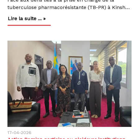
tuberculose pharmacorésistante (TB-PR) à Kinshasa, malgré les avancées enregistrées grâce à l’introduction de nouveaux schémas thérapeutiques tels que le BPaL-M (Bédaquiline, Prétomanide, Linézolide, Moxifloxacine), plusieurs difficultés persistent sur le terrain. C’est dans ce contexte que nous avons organisé, à travers le Centre d’Excellence Damien (CEDA), ce jeudi 14 mai 2026, une matinée scientifique consacrée au renforcement du suivi infirmier des patients affectés par la TB-PR.Tenue à l’occasion de la Journée internationale des infirmiers, considérée comme un moment de reconnaissance du rôle essentiel du personnel infirmier, dont l’engagement quotidien contribue directement à l’amélioration des résultats thérapeutiques des patients, cette rencontre a réuni les infirmiers des nouveaux Centres de Dépistage et de Traitement de la TB-PR (CDT TB-PR), les superviseurs des structures partenaires (confessions religieuse : catholique, églises protestante et armée du salut), ainsi que les représentants de la Coordination Provinciale Lèpre et Tuberculose (CPLTundefinedKinshasa).Sous le thème : « Impact du suivi infirmier rigoureux dans la prise en charge de la TB-PR : défis et perspectives à Kinshasa », les échanges ont mis en lumière les principaux défis du terrain, notamment l’irrégularité du suivi bactériologique, la gestion des effets indésirables, le non-respect du Traitement Directement Observé (TDO) ainsi que la qualité insuffisante des dossiers médicaux.Les participants ont été sensibilisés à l’importance du suivi régulier des patients à travers les examens bactériologiques (frottis, cultures, GeneXpert), ainsi que le monitorage des effets secondaires du traitement BPaL-M (Neuropathies, troubles digestifs, atteintes visuelles, allongement du QT (cardiaque), troubles hématologiques, fatigue, éruptions cutanées …).Le rôle central du personnel infirmier a été rappelé, notamment dans la qualité des prélèvements, la documentation des données et le respect du TDO, éléments essentiels pour renforcer la qualité des données du Programme National de Lutte contre la Tuberculose (PNLT).À Kinshasa, Action Damien accompagnons plus de 140 structures de prise en charge de la tuberculose sensible et pharmacorésistante, en étroite collaboration avec la Coordination Provinciale Lèpre et Tuberculose (CPLTundefinedKinshasa). Cette dynamique vise à renforcer l’accès aux soins, rapprocher les services des communautés et améliorer la qualité de la prise en charge des patients.Le CEDA demeure le seul centre spécialisé dans la prise en charge des cas complexes de tuberculose, notamment la tuberculose pharmacorésistante (TB-PR), depuis plus de 10 ans.Dans cette dynamique, nous poursuivons le renforcement des capacités des prestataires de soins et l’amélioration continue de la qualité de la prise en charge des personnes affectées, pour de meilleures chances de guérison, car un bon suivi infirmier aujourd’hui contribue à une guérison assurée demain.
Lire la suite ... »
17-04-2026