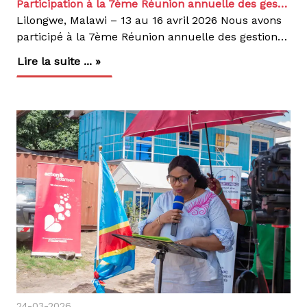
Participation à la 7ème Réunion annuelle des gestionnaires des programmes des Maladies Tropicales Négligées (MTN)
Lilongwe, Malawi – 13 au 16 avril 2026 Nous avons
participé à la 7ème Réunion annuelle des gestionnaires des programmes des Maladies Tropicales Négligées (MTN), tenue à l’international Convention Center Bingu du 13 au 16 avril 2026 à Lilongwe, en République du Malawi.Cette réunion de haut niveau a été organisée conjointement par la Commission de l’Union Africaine, AUDA-NEPAD et l’Organisation mondiale de la Santé Région Afrique. Elle a réuni les gestionnaires nationaux des programmes MTN, les institutions régionales, ainsi que les partenaires techniques et financiers engagés dans l’accélération de l’élimination des maladies tropicales négligées en Afrique.Les travaux de la réunion s’inscrivent dans la dynamique continentale visant l’élimination des MTN à l’horizon 2030, conformément aux engagements des États membres de l’Union Africaine et aux orientations de l’Organisation mondiale de la Santé (Feuille de route MTN 2021-2030).Les échanges ont porté sur :L’évaluation des progrès réalisés par les États membres dans la mise en œuvre des plans nationaux MTN ;Le renforcement de l’intégration des services MTN dans les soins de santé primaires pour une élimination durable ; L’amélioration des systèmes de surveillance, de données et de suivi-évaluation ;L’Impact du changement climatique sur l’élimination des MTN ;La Collaboration transfrontalière pour l'élimination des MTN;La mobilisation des ressources nationales et des partenaires, en faveur d’un financement durable des interventions (Travail de l’ASBL Kikundi avec l’appui de Bill et Melinda Gate & l’Université de Washington) ;Ainsi que la promotion de stratégies innovantes, incluant la recherche opérationnelle et le renforcement des capacités pour accélérer l’élimination des MTN (Stimuler l’innovation dans la surveillance, le diagnostic et la mise en œuvre)Représentée par le Dr Pierre Umba, Représentant national Action Damien RD Congo. Notre participation s’inscrit dans le cadre de notre mandat de lutte contre la lèpre, la tuberculose et d’autres maladies tropicales négligées telles que le pian et l’ulcère de Buruli, ainsi que de notre appui au renforcement des systèmes de santé.Dans le cadre de cette réunion, nous avons rencontré et échangé avec d’autres organisations impliquées sur la lutte contre la lèpre :Nécessité d’appliquer l’outil de LEM pour le monitorage de l’élimination par ZS en RDC avec l’OMS AFROBesoin d’un appui technique dans la recherche opérationnelle lèpre et MTN avec DAHW une ONGI Allemande travaillant en Afrique sur la lèprePossibilité d’interventions dans la PEP lèpre et l’éradication du Pian dans le Haut Uélé avec DNDI RDC rencontrée au MalawiExpérience de mise en œuvre en République Démocratique du CongoNos interventions en RD Congo ont permis d’obtenir des résultats significatifs dans la lutte contre les MTN dans les provinces d’intervention. Lèpre2 172 nouveaux cas détectés en 2024, Prise en charge de 192 enfants, Taux de guérison de 97 % pour les cas multibacillaires et 98 % pour les cas paucibacillaires. Couverture estimée à 71 %. Pian4 484 personnes dépistées, 416 cas confirmés et traités. Tous les cas traités ont été déclarés guéris.Ulcère de Buruli567 cas suspects identifiés, 88 cas confirmés pris en charge. Evolution favorable vers la guérison pour l’ensemble des cas traités.Ces résultats traduisent l’efficacité d’une approche communautaire intégrée reposant sur :Le dépistage actif au niveau communautaire ;La prise en charge gratuite et décentralisée ;Le suivi continu des patients ;La sensibilisation communautaire pour réduire la stigmatisation ;Et le renforcement de la surveillance communautaire.La 7ème Réunion annuelle des gestionnaires des programmes MTN a réaffirmé la nécessité d’une action coordonnée, multisectorielle et durable, incluant le renforcement du financement national, de la recherche et de l’innovation, ainsi que de la coopération régionale, afin d’atteindre les objectifs d’élimination des MTN à l’horizon 2030.Nous réaffirmons notre engagement aux côtés du PNEL, et d’autres partenaires techniques pour contribuer à l’élimination des maladies tropicales négligées, à travers des interventions intégrées, durables et centrées sur les populations.
Lire la suite ... »
24-03-2026