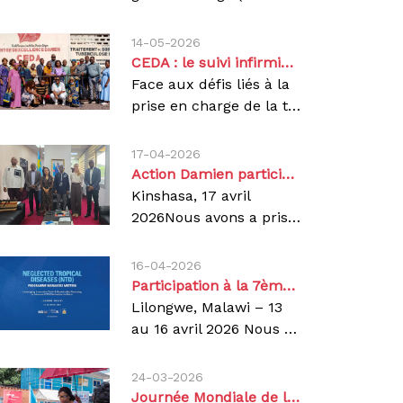
14-05-2026
CEDA : le suivi infirmier au cœur de l’amélioration de la prise en charge de la TB-PR à Kinshasa
Face aux défis liés à la
prise en charge de la tuberculose pharmacorésistante (TB-PR) à Kinshasa, malgré les avancées enregistrées grâce à l’introduction de nouveaux schémas thérapeutiques tels que le BPaL-M (Bédaquiline, Prétomanide, Linézolide, Moxifloxacine), plusieurs difficultés persistent sur le terrain. C’est dans ce contexte que nous avons organisé, à travers le Centre d’Excellence Damien (CEDA), ce jeudi 14 mai 2026, une matinée scientifique consacrée au renforcement du suivi infirmier des patients affectés par la TB-PR.Tenue à l’occasion de la Journée internationale des infirmiers, considérée comme un moment de reconnaissance du rôle essentiel du personnel infirmier, dont l’engagement quotidien contribue directement à l’amélioration des résultats thérapeutiques des patients, cette rencontre a réuni les infirmiers des nouveaux Centres de Dépistage et de Traitement de la TB-PR (CDT TB-PR), les superviseurs des structures partenaires (confessions religieuse : catholique, églises protestante et armée du salut), ainsi que les représentants de la Coordination Provinciale Lèpre et Tuberculose (CPLTundefinedKinshasa).Sous le thème : « Impact du suivi infirmier rigoureux dans la prise en charge de la TB-PR : défis et perspectives à Kinshasa », les échanges ont mis en lumière les principaux défis du terrain, notamment l’irrégularité du suivi bactériologique, la gestion des effets indésirables, le non-respect du Traitement Directement Observé (TDO) ainsi que la qualité insuffisante des dossiers médicaux.Les participants ont été sensibilisés à l’importance du suivi régulier des patients à travers les examens bactériologiques (frottis, cultures, GeneXpert), ainsi que le monitorage des effets secondaires du traitement BPaL-M (Neuropathies, troubles digestifs, atteintes visuelles, allongement du QT (cardiaque), troubles hématologiques, fatigue, éruptions cutanées …).Le rôle central du personnel infirmier a été rappelé, notamment dans la qualité des prélèvements, la documentation des données et le respect du TDO, éléments essentiels pour renforcer la qualité des données du Programme National de Lutte contre la Tuberculose (PNLT).À Kinshasa, Action Damien accompagnons plus de 140 structures de prise en charge de la tuberculose sensible et pharmacorésistante, en étroite collaboration avec la Coordination Provinciale Lèpre et Tuberculose (CPLTundefinedKinshasa). Cette dynamique vise à renforcer l’accès aux soins, rapprocher les services des communautés et améliorer la qualité de la prise en charge des patients.Le CEDA demeure le seul centre spécialisé dans la prise en charge des cas complexes de tuberculose, notamment la tuberculose pharmacorésistante (TB-PR), depuis plus de 10 ans.Dans cette dynamique, nous poursuivons le renforcement des capacités des prestataires de soins et l’amélioration continue de la qualité de la prise en charge des personnes affectées, pour de meilleures chances de guérison, car un bon suivi infirmier aujourd’hui contribue à une guérison assurée demain.
17-04-2026
Action Damien participe au plaidoyer institutionnel du consortium HICO pour le programme quinquennal 2027–2031
Kinshasa, 17 avril
2026Nous avons a pris part à la visite de plaidoyer institutionnel organisée dans le cadre de la formulation du programme quinquennal 2027–2031 de la Health Impact Coalition (HICO), cofinancé par la Coopération belge au développement (DGD).La rencontre s’est tenue au Secrétariat Général à la Santé Publique, Hygiène et Prévoyance Sociale à Kinshasa, en présence des autorités sanitaires nationales.Représentée par le Dr Patrick Tshey, Médecin Superviseur National, aux côtés de la délégation conduite par MEMISA Belgique et de Handicap International.Cette démarche visait à solliciter l’appui institutionnel du Ministère de la Santé Publique, Hygiène et Prévoyance Sociale en faveur du futur programme quinquennal HICO 2027–2031, actuellement en cours de formulation.Le consortium Health Impact Coalition constitue un cadre de concertation regroupant huit organisations non gouvernementales internationales actives dans le secteur de la santé en RDC : Action Damien, Chaîne de l’Espoir Belgique, Handicap International undefined Humanity & Inclusion, Light for the World, Médecins du Monde, Médecins Sans Vacances, MEMISA,Viva Salud.Un programme aligné sur les priorités nationales de santéLe programme HICO 2027–2031 s’inscrit en cohérence avec :Le Plan National de Développement Sanitaire et de la Prévoyance Sociale (PNDS-PS 2024–2033) ;Le Plan Stratégique National de la Couverture Santé Universelle (PSN-CSU).Son ambition est de contribuer à l’amélioration de l’état de santé et du bien-être des populations dans les zones d’intervention ciblées grâce à un accès plus équitable à des services de santé de qualité, inclusifs et résilients.L’intervention proposée repose sur cinq axes stratégiques interdépendants :Renforcement de l’offre de soins et amélioration de la qualité des services ;Promotion de l’équité et de l’inclusion dans l’accès aux soins ;Renforcement de la gouvernance sanitaire et de la redevabilité ;Autonomisation communautaire et stimulation de la demande de soins ;Gestion des connaissances et production de données probantes pour la décision.Notre participation à cette initiative s’inscrit dans la continuité de notre engagement en faveur du renforcement des systèmes de santé, en complément de notre expertise reconnue dans la lutte contre la tuberculose, la lèpre et les maladies tropicales négligées. À travers cette coalition, nous mettons cette expérience au service d’une approche concertée visant à renforcer durablement les services de santé et à améliorer l’accès aux soins pour les populations les plus vulnérables.Par cette initiative, le consortium HICO réaffirme sa volonté d’accompagner le Gouvernement congolais dans l’atteinte des objectifs de Couverture Santé Universelle et des Objectifs de Développement Durable liés à la santé.Nous demeurons engagées aux côtés des autorités sanitaires et de ses partenaires pour contribuer à un système de santé plus équitable, inclusif et performant en République Démocratique du Congo.
16-04-2026
Participation à la 7ème Réunion annuelle des gestionnaires des programmes des Maladies Tropicales Négligées (MTN)
Lilongwe, Malawi – 13
au 16 avril 2026 Nous avons participé à la 7ème Réunion annuelle des gestionnaires des programmes des Maladies Tropicales Négligées (MTN), tenue à l’international Convention Center Bingu du 13 au 16 avril 2026 à Lilongwe, en République du Malawi.Cette réunion de haut niveau a été organisée conjointement par la Commission de l’Union Africaine, AUDA-NEPAD et l’Organisation mondiale de la Santé Région Afrique. Elle a réuni les gestionnaires nationaux des programmes MTN, les institutions régionales, ainsi que les partenaires techniques et financiers engagés dans l’accélération de l’élimination des maladies tropicales négligées en Afrique.Les travaux de la réunion s’inscrivent dans la dynamique continentale visant l’élimination des MTN à l’horizon 2030, conformément aux engagements des États membres de l’Union Africaine et aux orientations de l’Organisation mondiale de la Santé (Feuille de route MTN 2021-2030).Les échanges ont porté sur :L’évaluation des progrès réalisés par les États membres dans la mise en œuvre des plans nationaux MTN ;Le renforcement de l’intégration des services MTN dans les soins de santé primaires pour une élimination durable ; L’amélioration des systèmes de surveillance, de données et de suivi-évaluation ;L’Impact du changement climatique sur l’élimination des MTN ;La Collaboration transfrontalière pour l'élimination des MTN;La mobilisation des ressources nationales et des partenaires, en faveur d’un financement durable des interventions (Travail de l’ASBL Kikundi avec l’appui de Bill et Melinda Gate & l’Université de Washington) ;Ainsi que la promotion de stratégies innovantes, incluant la recherche opérationnelle et le renforcement des capacités pour accélérer l’élimination des MTN (Stimuler l’innovation dans la surveillance, le diagnostic et la mise en œuvre)Représentée par le Dr Pierre Umba, Représentant national Action Damien RD Congo. Notre participation s’inscrit dans le cadre de notre mandat de lutte contre la lèpre, la tuberculose et d’autres maladies tropicales négligées telles que le pian et l’ulcère de Buruli, ainsi que de notre appui au renforcement des systèmes de santé.Dans le cadre de cette réunion, nous avons rencontré et échangé avec d’autres organisations impliquées sur la lutte contre la lèpre :Nécessité d’appliquer l’outil de LEM pour le monitorage de l’élimination par ZS en RDC avec l’OMS AFROBesoin d’un appui technique dans la recherche opérationnelle lèpre et MTN avec DAHW une ONGI Allemande travaillant en Afrique sur la lèprePossibilité d’interventions dans la PEP lèpre et l’éradication du Pian dans le Haut Uélé avec DNDI RDC rencontrée au MalawiExpérience de mise en œuvre en République Démocratique du CongoNos interventions en RD Congo ont permis d’obtenir des résultats significatifs dans la lutte contre les MTN dans les provinces d’intervention. Lèpre2 172 nouveaux cas détectés en 2024, Prise en charge de 192 enfants, Taux de guérison de 97 % pour les cas multibacillaires et 98 % pour les cas paucibacillaires. Couverture estimée à 71 %. Pian4 484 personnes dépistées, 416 cas confirmés et traités. Tous les cas traités ont été déclarés guéris.Ulcère de Buruli567 cas suspects identifiés, 88 cas confirmés pris en charge. Evolution favorable vers la guérison pour l’ensemble des cas traités.Ces résultats traduisent l’efficacité d’une approche communautaire intégrée reposant sur :Le dépistage actif au niveau communautaire ;La prise en charge gratuite et décentralisée ;Le suivi continu des patients ;La sensibilisation communautaire pour réduire la stigmatisation ;Et le renforcement de la surveillance communautaire.La 7ème Réunion annuelle des gestionnaires des programmes MTN a réaffirmé la nécessité d’une action coordonnée, multisectorielle et durable, incluant le renforcement du financement national, de la recherche et de l’innovation, ainsi que de la coopération régionale, afin d’atteindre les objectifs d’élimination des MTN à l’horizon 2030.Nous réaffirmons notre engagement aux côtés du PNEL, et d’autres partenaires techniques pour contribuer à l’élimination des maladies tropicales négligées, à travers des interventions intégrées, durables et centrées sur les populations.
24-03-2026
Journée Mondiale de la Tuberculose 2026 : une mobilisation renforcée pour mettre fin à la TB en RDC