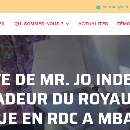
contact@acti
IL
QUI SOMMES-NOUS ?
ACTUALITÉS
TÉMO
TE DE MR. JO IND
DEUR DU ROYAU
UE EN RDC A M