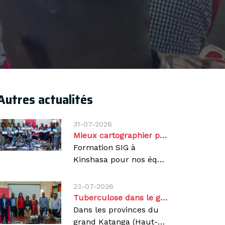
Autres actualités
31-07-2026
Mieux cartographier pour mieux cibler : Action Damien renforce ses compétences géospatiales en RDC
Formation SIG à
Kinshasa pour nos équipes, celles de la CPLT Kinshasa, du PNEL et du PNLT au total 12 participants Du 27 au 31 juillet 2026, nous avons réuni douze participants issus de notre service médical, de la Coordination Provinciale Lèpre et Tuberculose de Kinshasa (CPLT) du Programme National d'Élimination de la Lèpre (PNEL) et du Programme National de Lutte contre la Tuberculose (PNLT), pour une formation d'initiation aux Systèmes d'Information Géographique (SIG), avec comme objectif de mieux cartographier nos zones d'intervention afin de lutter plus efficacement contre la lèpre et la tuberculose en République démocratique du Congo.Actif dans 9 provinces du pays contre la lèpre, la tuberculose et les maladies tropicales négligées (MTN), en appui aux deux programmes nationaux à travers nos différents projets, nos équipes produisent chaque mois un volume important de données de terrain, dont l'exploitation spatiale reste encore peu développée. C'est à ce besoin que répond cette formation.Animée par la Fondation Flowminder, dans le cadre d’un partenariat, la session s'est articulée en quatre étapes progressives : comprendre les fondamentaux de la donnée géospatiale, se familiariser avec le logiciel QGIS et les concepts cartographiques, préparer et géoréférencés des données fiables, puis produire des cartes exploitables pour la planification, le suivi et l'évaluation de nos programmes. Les travaux pratiques ont porté sur l'import et la gestion de données géographiques des zones de santé, localités, établissements de santé, ainsi que sur la visualisation et la production cartographiques.Pourquoi les SIG ?La cartographie numérique nous permet d'améliorer le ciblage des populations prioritaires, de visualiser précisément nos zones d'activité et de suivre les indicateurs de couverture de nos programmes. Elle rend visible ce qu'un tableau de données ne montre pas : les zones encore mal couvertes par le dépistage et les structures les plus éloignées de nos circuits d'appui.Former ensemble nos équipes et celles du PNEL et du PNLT permet à chacun de produire, lire et discuter les mêmes cartes. C'est la condition d'une microplanification réellement conjointe. L'implication des programmes nationaux d'élimination de la lèpre et de lutte contre la tuberculose garantit l'appropriation des outils développés et la durabilité des compétences acquises au-delà d'Action Damien.Les compétences acquises seront intégrées aux pratiques de travail de nos équipes : planification des activités de dépistage, préparation des missions de terrain et documentation de nos résultats auprès de nos partenaires techniques et financiers mais aussi dans la prise des décisions. Une manière, pour nous et pour nos partenaires, de mettre des outils opérationnels au service d'une meilleure planification des interventions et d'un accès élargi au dépistage et aux soins..Agir, c'est contagieux !
23-07-2026
Tuberculose dans le grand Katanga : Action Damien RDC et POSAF scellent une collaboration opérationnelle
Dans les provinces du
grand Katanga (Haut-Katanga, Lualaba, Haut-Lomami et Tanganyika) , deux organisations œuvrent, , à lutter contre la tuberculose. Depuis plusieurs années, Action Damien RDC et POSAF (Pont Santé Afrique) y déploient des projets similaires : dépistage actif, accompagnement des personnes affectées, transport d'échantillons, des médicaments et des intrants, la supervision des équipes de terrain. Une proximité qui, sans coordination, pouvait conduire à des doublons d’activités plutôt qu'à une complémentarité.C'est pour lever ce risque qu'Action Damien RDC et POSAF ont engagé, à la mi-juillet 2026, des échanges structurés en deux temps. .Une première rencontre pour poser le diagnosticLe 16 juillet 2026, les équipes des deux organisations se sont réunies virtuellement pour un état des lieux. Action Damien, actif dans neuf provinces à travers notamment le projet TIFA, et POSAF, également présent dans neuf provinces via ses projets financés par les fonds américains (TIFA (Lomami) et le projet FC- SDS undefined Stop TB), ont d'abord posé un constat simple : dans quatre provinces communes, les mêmes types d'activités communautaires sont menées en parallèle, à savoir celles des relais communautaires, le transport des échantillons, le transport des médicaments et intrants, la distribution des kits d'adhérence, le suivi et évaluation, la supervision et l’impression des outils de collecte de données.Cette première réunion a permis de dégager des orientations générales : chaque organisation continuerait de s'appuyer sur les relais communautaires identifiés pour chaque projet, selon des zones géographiques distinctes, tandis que les activités de supervision et de suivi-évaluation gagneraient à être menées de façon complémentaire.Une réunion technique pour transformer les orientations en engagements concretsRestait à traduire ces principes en modalités pratiques. C'est l'objet de la réunion technique tenue le 23 juillet 2026 au siège d'Action Damien RDC, réunissant les équipes techniques des deux organisations autour de cinq points essentiels que sont :Les Relais communautaires: Les deux organisations ont convenu d'établir une cartographie commune, permettant d'identifier clairement, pour chaque relais communautaire, l'organisation qui le finance et l'accompagne. Un tableau de répartition sera partagé entre les deux structures pour assurer une couverture cohérente des zones de santé concernées. Les relais communautaires continuent à travailler selon l’esprit de chaque projet. Ils pourront se rencontrer au niveau du CDT autour de l’infirmier Titulaire lors du monitorage avec les moyens de chaque projet. Pour ceux pris en charge par POSAF, ils y participeront avec les fonds dénommés : « frais de suivi des cas orientés »Le Transport des échantillons. Chaque organisation continuera d'acheminer les échantillons via ses propres circuits, mais avec un engagement fort : renforcer la fréquence des transports et systématiser la traçabilité des envois, pour accélérer les délais de diagnostic. Ici il faut noter que le nombre des fréquences de transport d’échantillon par semaine sera de deux au lieu d’une course. Chaque projet un jour par semaine pour prendre en charge la course. L’Accompagnement des personnes affectées. Les kits d'adhérence, ce soutien essentiel qui aide les patients à tenir leur traitement jusqu'au bout seront désormais pris en charge à parts égales entre les deux organisations, une façon concrète de mutualiser l'effort au bénéfice des communautés. Les cas prise en charge par mois seront repartis à moitié (50% Action Damien et 50% POSAF). Mais le chiffre total rapporté par mois est le même pour les deux organisations. (une note technique explicative sera chaque fois élaborée quant à ce.Le Suivi-évaluation et supervision. Les deux partenaires se sont engagés à intensifier leurs missions de terrain, avec une fréquence doublée, pour renforcer l'accompagnement des équipes et des structures de santé. Cette complémentarité permet d’améliorer la fréquence des descentes sur terrain mais d’améliorer la qualité de suivi des activités (proximité des équipes de terrain).Les Outils de collecte des données. Enfin, Action Damien partagera son support de collecte de données avec POSAF ; les deux équipes le retravailleront ensemble pour faciliter la consolidation des informations, avec l'appui du Programme National de Lutte contre la Tuberculose (PNLT). Un outil de collecte numérique des données disponible au niveau de POSAF sera partagé avec Action Damien.Une dynamique de coordination au service des communautésAu-delà des aspects techniques, cette collaboration traduit une conviction partagée : dans la lutte contre la tuberculose, la coordination entre acteurs de terrain n'est pas une option, mais une condition d'efficacité. En clarifiant les rôles de chacun, en évitant les doublons et en unissant leurs forces sur tous les maillons de la chaîne de la lutte contre la Tuberculose au niveau communautaire à savoir : la sensibilisation, le transport des échantillons, l’adhérence au traitement et le suivi des personnes affectées de la Tuberculose.Action Damien RDC et POSAF posent les bases d'une réponse plus cohérente face à la tuberculose dans le grand Katanga.Cette dynamique s'inscrit pleinement dans la mission d'Action Damien RDC : agir aux côtés des personnes affectées, avec les partenaires du terrain, pour que chaque avancée dans la lutte contre la maladie profite directement aux communautés.Agir, c'est contagieux !