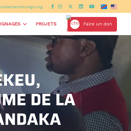
ondamienrdcongo.org
Faire un don
IGNAGES
PROJETS
EKEU,
ME DE LA
BANDAKA