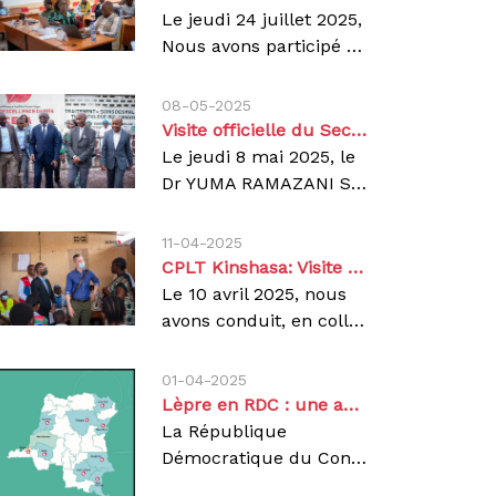
Le jeudi 24 juillet 2025,
Nous avons participé avec le Centre d’Excellence Damien (CEDA) à l’atelier tripartite organisé par la Plateforme Hospitalière de la RDC (PH-RDC) dans les locaux de Memisa Belgique, à Kinshasa. Un espace d’échange constructifCet atelier a réuni des acteurs clés du système de santé :Division Provinciale de la Santé de Kinshasa Coordination provinciale de lutte contre la lèpre et la tuberculosePrestataires de soinsAnciens maladesReprésentants des structures confessionnellesPartenaires techniques et ONGSociété civileObjectif principal : renforcer le dialogue pour améliorer la qualité des soins et mieux coordonner les efforts de lutte contre la tuberculose.Temps forts de l’atelier :Présentation du rôle des organisations de la société civile dans le secteur de la santéPartage d’expériences sur les défis persistants dans la lutte contre la TBÉvaluation de l’évolution des pratiques dans les Centres de Diagnostic et de Traitement (CDT)Échanges sur des formes de collaboration plus efficacesRecommandations clés :Signature d’un protocole de collaboration entre structures confessionnelles et autorités sanitairesSupervisions conjointes réunissant CPLTundefinedKIN, zones de santé et superviseurs religieuxMise en place d’un cadre de concertation trimestriel avec toutes les parties prenantesL'engagement d'Action Damien: À travers le CEDA, nous avons présenté nos actions en matière de :Suivi des patientsFormation des soignantsAccompagnement technique des CDT partenairesCette rencontre confirme notre volonté d’agir dans une approche collaborative, centrée sur les besoins réels des patients.Agir, c’est contagieux !
08-05-2025
Visite officielle du Secrétaire Général du Ministère de la Santé au Centre d’Excellence Damien
Le jeudi 8 mai 2025, le
Dr YUMA RAMAZANI SYLVAIN, Secrétaire Général au Ministère de la Santé publique, Hygiène et Prévention, a effectué une visite officielle au Centre d’Excellence Damien (CEDA), à Kinshasa. Cette visite marque un temps fort pour notre institution, première structure en RDC entièrement dédiée à la prise en charge gratuite de la tuberculose multirésistante et pharmaco-résistante.Créé en 2014 grâce au financement propre d’Action Damien, le CEDA offre une approche innovante et complète du traitement :Soins médicaux de qualité,Prise en charge nutritionnelle,Accompagnement psychologique,Projets d’activités génératrices de revenus (AGR) pour les patients guéris, afin de favoriser leur réinsertion socio-économique durable. Accompagné du Dr Léopoldine MBULULUA, Directrice adjointe du Programme National de Lutte contre la Tuberculose (PNLT), du Dr Papy PULULU, Médecin Coordonnateur Provincial Lèpre et Tuberculose de Kinshasa, ainsi que du staff médical d’Action Damien, le Secrétaire Général a pu constater l’impact tangible du centre sur le terrain.À l’issue de la visite, il a salué le modèle mis en place et déclaré :« Je suis agréablement surpris par l’organisation et la qualité des services rencontrés dans ce centre, qui mérite véritablement son titre de Centre d’Excellence. Je félicite Action Damien pour son appui au bon fonctionnement de cette institution de santé. Ma recommandation est que ces centres soient pleinement intégrés dans le système national de santé, sous le leadership du PNLT. Ce centre constitue une bonne pratique qui mérite un plaidoyer pour son extension dans tout le pays. »Cette visite officielle renforce la dynamique de collaboration entre Action Damien et les autorités sanitaires congolaises, dans une volonté commune de pérenniser et d’étendre ce modèle de prise en charge au bénéfice de tous les patients affectés par la tuberculose multirésistante en RDC.Agir, c’est contagieux !
11-04-2025
CPLT Kinshasa: Visite de la Délégation du Fonds mondial au CDT Saint-Pierre dans la zone de santé de Kinshasa
Le 10 avril 2025, nous
avons conduit, en collaboration avec la Coordination Provinciale Lèpre et Tuberculose (CPLT) de Kinshasa, une mission de terrain au Centre de dépistage et de traitement Lèpre et Tuberculose (CDT) Saint-Pierre, situé dans la zone de santé de Kinshasa. L’objectif principal de cette visite était d’évaluer la contribution des structures de santé privées dans la prise en charge de la tuberculose et du VIH, dans la perspective d’un projet de financement.La délégation était composée de représentants du Fonds mondial, du CIFF (Children’s Investment Fund Foundation), du Programme des Nations Unies pour le développement (PNUD), d’Action Damien, de la Coordination Provinciale Lèpreundefined Tuberculose Kinshasa et, de l’équipe cadre de la zone de santé de Kinshasa. Parmi les personnalités présentes figuraient Mme Sonia Florisse, Country Portfolio Manager du Fonds mondial, M. Miler Kemplay, Executive Director SRHR du CIFF, l’un des bailleurs du Fonds mondial, ainsi que Dr Steve Etierne, chef de la délégation du PNUD.Lors de cette visite, la délégation a eu l’opportunité de participer au traitement directement observé (TDO). Il s’est suivi de la visite du CDT au niveau du laboratoire (démonstration sur l’analyse des échantillons de crachats avec la machine GeneXpert), de salle de consultation et de la pharmacie. Les données épidémiologiques de la province ont été présentées par le Médecin Coordonnateur Provincial. Quelques questions d’éclaircissement ont été posées par les visiteurs surtout en ce qui concerne les différentes portes qui permettent de capter les présumés TB à savoir la porte VIH, la porte consultation préscolaire, la porte consultation prénatale et la porte consultation curative ainsi que la disponibilité des médicaments et intrants.La délégation a eu à échanger avec les personnes souffrant de la Tuberculose sur les points suivants : la gratuité du traitement de la TB, le site de dépistage, leurs contributions sur la rupture de la chaîne de contamination, le rythme des rendez-vous, le circuit du malade, etc.La participation communautaire a fait aussi objet des échanges. Les ONG partenaires, comme le Club des Amis Damien, une structure d’anciens malades engagés dans la sensibilisation, ainsi que des relais communautaires actifs dans le dépistage et le suivi des cas ont pu démonter clairement leurs rôles dans cette lutte contre la Tuberculose et le VIH (visites à domicile, transport des échantillons, sensibilisation, orientation des présumés, recherche des perdus de vu, ect..). Cette immersion a permis de constater l’implication concrète des acteurs locaux dans la lutte contre la tuberculose et le VIH.A travers cette visite, il se dégage clairement « un gap » à combler dans cette lutte de contre la Tuberculose. Il est plus qu’important de mobiliser d’avantage des ressources en faveur de la Tuberculose.Nous réaffirmons notre engagement à promouvoir une prise en charge intégrée, de qualité et accessible à toutes et à tous.Agir, c'est contagieux
01-04-2025
Lèpre en RDC : une augmentation préoccupante
La République
Démocratique du Congo fait face à une hausse alarmante des cas de lèpre. En 2023, 3 945 nouveaux cas ont été enregistrés, marquant une augmentation de 5,7 % par rapport à 2022, dans 9 provinces où nous intervenons. Les provinces du Haut-Katanga et du Tanganyika sont particulièrement touchées, avec plus de 400 cas chacune.Les défis sont nombreux :Transmission persistante : Malgré les efforts, certains foyers restent très affectés, nécessitant une surveillance accruee.Consultation tardive : Le recours aux traitements traditionnels retarde les consultations médicales et le dépistage.Stigmatisation : La peur du rejet social empêche beaucoup de personnes de se faire diagnostiquer à temps, favorisant la propagation de la maladie.En collaboration avec le Programme National d’Élimination de la Lèpre (PNEL), nous intensifions nos actions dans le Haut-Katanga et le Tanganyika, en apportant un soutien logistique, financier et technique à travers :Le dépistage actif pour identifier rapidement de nouveaux cas.L’accès aux traitements gratuits pour éviter les complications graves.La sensibilisation communautaire pour encourager la détection précoce et lutter contre la stigmatisation.L’augmentation des cas montre que la lutte contre la lèpre est loin d’être terminée. Pour atteindre l’objectif Zéro Lèpre d'ici 2030, il est essentiel de renforcer les efforts et d’assurer l’accès aux soins pour tous. Rejoignez-nous dans cette lutte et découvrez nos actions sur nos réseaux sociaux. Agir, c’est contagieux !