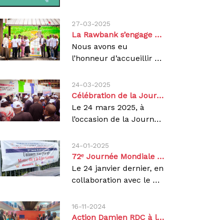
27-03-2025
La Rawbank s’engage aux côtés d’Action Damien pour un projet à haute portée sociale.
Nous avons eu
l’honneur d’accueillir madame Rita Masengo, responsable des actions sociales et publiques de la rawbank, une banque commerciale de la RDC, le jeudi 27 mars 2025 pour une visite de nos projets à Kinshasa.Cette rencontre s’inscrit dans le cadre de leur soutien dans un futur projet de pisciculture dans la province du Kwilu, visant à favoriser la réinsertion physique et socioéconomique des personnes affectées par la lèpre et la tuberculose.Accompagnée de l’équipe D’Action Damien en RDC, madame Masengo a pu découvrir nos initiatives sur terrain à travers nos différents projets notamment :Atelier de coupe et couture, un projet destiné aux enfants d’anciens malades et filles guéris de la lèpre et la tuberculose pour leur offrir une réinsertion socio-économique.une rencontre avec les 11 pensionnaires de l’hôpital de la rive, affectés par la lèpre. une visite du centre d’excellence Damien (CEDA), ainsi que des échanges avec des patients atteints de tuberculose multi résistante et l’association des victorieux de la tuberculose multi résistante (AVTUR) . sensible aux besoins des bénéficiaires, madame Rita Masengo a procédé à une remise des dons de denrées alimentaires aux personnes affectées par la lèpre, ainsi que du matériel médical destiné aux personnels du CEDA, aux patients et aux bénéficiaires de nos projets.Par la même occasion, Mme Masengo avait sensibilisé autour des violences basées sur le genre (VBG), que sont victimes les personnes affectées par ces maladies.Nous exprimons notre profonde gratitude à la rawbank sa pour son soutien à travers ce partenariat et espérons que ce projet de pisciculture marquera le début d’une collaboration durable au service des vulnérables.
24-03-2025
Célébration de la Journée Mondiale de Lutte contre la Tuberculose 2025
Le 24 mars 2025, à
l’occasion de la Journée Mondiale de Lutte contre la Tuberculose (JMT), nous avons réaffirmé notre engagement pour mettre fin à cette maladie en République Démocratique du Congo (RDC). Placée sous le thème « Oui ! Nous pouvons mettre fin à la tuberculose : nous engager, investir et agir concrètement », cette journée a été l’occasion de rappeler l’urgence d’une action collective pour sauver des vies et lutter contre ce fléau.De nombreuses autorités sanitaires, partenaires et acteurs de la société civile étaient présent afin de :Réaffirmer les engagements des acteurs clés dans la lutte contre la tuberculose. Présenter le bilan des avancées en matière de diagnostic et de traitement. Lancer un appel à une mobilisation renforcée pour atteindre les objectifs mondiaux d’élimination de la tuberculose.Cette dernière demeure une cause majeure de mortalité évitable en RDC. Le pays fait parti des 30 nations les plus touchées au monde, avec des milliers de nouveaux cas chaque année, dont certains développent des formes multi-résistantes. Face à cette situation, nous poursuivons notre engagement à long terme pour un accès équitable aux soins.Nos Initiatives pour lutter contre la Tuberculose en RDCRenforcement des Capacités SanitairesNous soutenons activement 9 provinces de la RDC grâce à un réseau de structures médicales étatiques, régies par le Programme national de lutte contre la tuberculose facilitant ainsi l’accès rapide au dépistage et aux soins. À Kinshasa, notre Centre d’Excellence Damien (CEDA) est une référence pour la prise en charge de la tuberculose multi-résistante (TB-MR).Sensibilisation et engagement communautaireAux côtés de partenaires tels que le Club des Amis Damien, ARTUR et RIAPED, nous organisons des campagnes de sensibilisation et de dépistage communautaire.L’objectif : informer la population sur les symptômes de la tuberculose et encourager un recours rapide au traitement.Innovation et recherche médicaleNous contribuons à l’amélioration des outils de diagnostic rapide et soutenons la recherche pour des traitements plus efficaces et mieux adaptés aux réalités locales. L’élimination de la tuberculose nécessite l’implication de tous : autorités sanitaires, organisations internationales, personnels médicaux mais aussi chaque citoyen.Nous appelons chacun à :Se faire dépister en cas de symptômes.Sensibiliser son entourage sur l’importance du diagnostic précoce et du suivi du traitement.Soutenir les initiatives et organisations engagées dans la lutte contre la tuberculose.Un monde sans tuberculose est possible.Agissons dès maintenant !Agir, c’est contagieux !
24-01-2025
72ᵉ Journée Mondiale de la Lèpre : Unissons-nous pour agir !
Le 24 janvier dernier, en
collaboration avec le Programme National d'Élimination de la Lèpre (PNEL) et différents partenaires, nous avons pris part à la 72ᵉ Journée Mondiale de la Lèpre (JML) lors de la tribune santé sur la lèpre, sous le thème : « Unissons-nous pour agir, mettons fin à la lèpre maintenant ! »La situation en RDC :Classée parmi les pays les plus endémiques, la RDC rapporte plus de 1 000 nouveaux cas de lèpre par an. Elle occupe la 4ᵉ position mondiale, après l’Inde, le Brésil et l’Indonésie, et la 1ʳᵉ en Afrique en matière de lèpre (rapport OMS 2023).Près de la moitié des provinces en RDC rapportent plus de 100 cas par an, les classant comme hyper-endémiques. En 2023, parmi elles, le Haut-Katanga et le Tanganyika comptabilisent plus de 400 cas.Cette maladie infectieuse chronique, causée par le bacille Mycobacterium leprae, peut entraîner de graves complications, notamment des infirmités permanentes si elle n'est pas traitée à temps. En 2023, le taux d’infirmité était de 9 %.Un objectif commun :Zéro Lèpre d'ici 2030Malgré ces chiffres alarmants, la lèpre peut être traitée et vaincue ! Des traitements efficaces existent depuis plusieurs années et sont accessibles gratuitement. Le défi reste la sensibilisation, la détection précoce et la lutte contre la stigmatisation des personnes affectées.L’Organisation Mondiale de la Santé (OMS) a fixé un objectif ambitieux : Zéro Lèpre d’ici 2030.Cet objectif repose sur trois piliers fondamentaux :Zéro cas de lèpre : Renforcer la détection précoce et l’accès aux traitements.Zéro infirmité due à la lèpre : Assurer une prise en charge médicale rapide et efficace.Zéro stigmatisation : Sensibiliser et combattre les discriminations subies par les personnes touchées.Depuis plusieurs décennies, nous nous engageons activement dans la lutte contre la lèpre en RDC à travers plusieurs actions essentielles :Aide médicale, dépistage actif, Information et sensibilisation, éducation et formation, recherche, soutien logistique, Care after Cure.Aux côtés du PNEL et d’autres partenaires, nous soutenons les actions visant à éliminer la maladie en renforçant l’accès aux soins et en luttant contre la stigmatisation.Pour atteindre cet objectif, plusieurs stratégies sont mises en place :Cartographie des poches d’endémie et recherche active des cas pour identifier les zones les plus touchéesRecherche des sujets contacts et intensification de la chimioprophylaxie (PEP-DUR) pour limiter la propagation.Sensibilisation et campagnes d’éducation via les médias pour encourager la détection précoce. Renforcement des partenariats avec les personnes touchées, les donateurs et la société civile pour atteindre l’objectif "Zéro Lèpre d’ici 2030".Recherche opérationnelle pour améliorer les stratégies de lutte.Chaque action compte ! Sensibilisation, diagnostic précoce et accès aux soins gratuits sont les clés pour éradiquer la lèpre en RDC. En unissant nos efforts, nous avançons vers un avenir sans lèpre.Agir, c’est contagieux !Retrouvez toutes nos actions et rejoignez-nous dans la lutte contre la lèpre sur nos réseaux sociaux.Découvrez d'autres articles sur le même sujet !
16-11-2024
Action Damien RDC à la Conférence Mondiale sur la Santé Pulmonaire 2024 à BALI