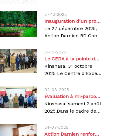
27-12-2025
Inauguration d’un projet de pisciculture au Kwilu avec le soutien de Rawbank
Le 27 décembre 2025,
Action Damien RD Congo a inauguré un projet de pisciculture à Kikwit, dans la province du Kwilu, en faveur des personnes affectées par la lèpre et la tuberculose. Mis en œuvre avec l’appui de Rawbank, ce projet vise à renforcer l’autonomie économique des bénéficiaires tout en contribuant à leur sécurité alimentaire. Cette initiative s’inscrit dans l’approche d’Action Damien qui combine prise en charge sanitaire, inclusion sociale et développement d’activités génératrices de revenus au profit des communautés vulnérables.👉 Découvrez le projet en détail dans la rubrique Projets de notre site.Projet de pisciculture en faveur des personnes affectées par la lèpre à Kikwit, avec l’appui de RawbankAgir, c'est contagieux!
31-10-2025
Le CEDA à la pointe de la recherche scientifique lors des 1ères Journées de Pneumologie de la RDC
Kinshasa, 31 octobre
2025 Le Centre d'Excellence Damien (CEDA), premier hôpital de la République démocratique du Congo dédié à la prise en charge hospitalière de la tuberculose pharmacorésistante (TB-PR), a marqué sa présence lors des 1ères Journées de Pneumologie de la RDC, organisées à Kinshasa par la Société Congolaise de Pneumologie (SOCOP) autour du thème « La pneumologie au carrefour des spécialités ».Une étude conjointe sur la co-infection TB-PR et COVID-19Aux côtés des médecins superviseurs nationaux d'Action Damien, le personnel du CEDA a présenté les résultats d'une étude intitulée « Co-infection tuberculose pharmacorésistante et COVID-19, un couple pas si alarmant qu'attendu : à propos de 15 patients au CTCO-CEDA à Kinshasa ». Menée entre juin 2020 et décembre 2021 au Centre de Traitement COVID-19 (CTCO) du CEDA, cette étude descriptive transversale visait à déterminer les enjeux cliniques des patients atteints de TB-PR ayant contracté la COVID-19 pendant leur traitement.Des résultats encourageantsL'étude a porté sur 15 patients atteints à la fois de TB-PR et de COVID-19, âgés de 20 à 55 ans (âge moyen de 38 ans), dont 9 présentaient une tuberculose multirésistante (TB-MR).12 patients (92 %) ont guéri1 patient (8 %) est décédéContrairement aux craintes initiales, la co-infection TB-PRundefinedCOVID-19 n'a pas entraîné une mortalité aussi élevée qu'anticipé. Les auteurs recommandent toutefois la réalisation d'une méta-analyse afin d'explorer plus en profondeur ces résultats prometteurs.Un engagement scientifique et humainLa participation du CEDA à cet événement témoigne de son engagement dans la recherche scientifique et de son rôle central dans la lutte contre la tuberculose pharmacorésistante en RDC. Elle s'inscrit pleinement dans la vision de la SOCOP, qui souhaite faire de la pneumologie un carrefour des spécialités, favorisant les échanges scientifiques au service de la santé respiratoire.Action Damien continue, à travers le CEDA, de placer la recherche et la qualité des soins au cœur de sa mission pour un monde sans tuberculose.Agir,c'est contagieux !
02-08-2025
Évaluation à mi-parcours du programme quinquennal du DGD 2022-2026
Kinshasa, samedi 2 août
2025.Dans le cadre de l’évaluation à mi-parcours du programme quinquennal 2022-2026 financé par la Coopération belge (DGD), nous avons accueilli, à la coordination nationale Action Damien, une délégation d’évaluateurs pour un briefing stratégique composée de Peter Steinmann, chef d’équipe, et d’Astrid Knoblauch pour le compte de la DGD, ainsi que des évaluateurs externes nationaux Tony Gimbindu et Yves Lula.Cette rencontre a permis aux évaluateurs d’avoir une vue globale du programme quinquennal 2022-2026 sur le niveau d’atteint des différents résultats avant la descente sur terrain à partir du dimanche 3 août, dans les Coordinations Provinciales Lèpre et Tuberculose (CPLT) du Kwilu et du Haut-Katanga. Les grandes lignes du programme, ses priorités stratégiques, les avancées enregistrées et les défis rencontrés depuis son lancement en 2022 ont été présentés.Ce programme quinquennal 2022-2026 vise à renforcer la prévention, le diagnostic, le traitement et la réinsertion des personnes touchées par la lèpre, la tuberculose, le pian et l’ulcère de Buruli. Il s’appuie sur une collaboration étroite avec les structures nationales, les communautés locales et les partenaires techniques, tout en contribuant aux Objectifs de Développement Durable. Sa mise en œuvre repose sur une approche multisectorielle centrée sur les patients, les droits humains, l’implication communautaire, la formation des prestataires, la coordination avec les autorités sanitaires, ainsi que le renforcement des capacités locales et l’appui logistique aux zones de santé.Le programme se déploie dans un contexte marqué par plusieurs défis, notamment l’instabilité sécuritaire dans certaines zones, les ruptures intempestives en médicaments et autres intrants et les difficultés de suivi dans le secteur de la santé. Néanmoins, les progrès réalisés jusqu’à ce jour témoignent de notre engagement et de celui de nos partenaires.Sa mise en œuvre évolue de manière satisfaisante. Les résultats obtenus au terme de la troisième année offrent des perspectives solides pour l’atteinte des cibles d’ici fin 2026. Nous réaffirmons notre engagement à poursuivre les efforts en synergie avec le gouvernement, les structures locales, les bailleurs et les communautés, afin de garantir à chacun l’accès à des soins de qualité, sans discrimination.Cette évaluation va nous permettre d’identifier des axes concrets d’amélioration, de valoriser les approches efficaces sur le terrain et d’ajuster nos interventions pour mieux répondre aux besoins des populations.Fidèles à nos valeurs de solidarité, de responsabilité, de pluralisme et d’intégrité, nous poursuivons notre lutte pour un avenir où la lèpre et la tuberculose auront disparu.
24-07-2025
Action Damien renforce le dialogue tripartite pour une meilleure prise en charge de la tuberculose