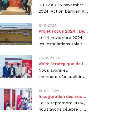
Du 12 au 16 novembre
2024, Action Damien RDC a fièrement participé à la Conférence Mondiale sur la Santé Pulmonaire (WCLH), organisée à Bali, Indonésie, par l’Union Conférence. Cet événement a rassemblé des experts internationaux pour échanger sur les avancées majeures dans la lutte contre les maladies pulmonaires, notamment la tuberculose.Représentée par Dr Pierre UMBA, notre représentant national, Action Damien RDC a activement contribué aux discussions sur des solutions innovantes, tout en renforçant son engagement envers l’éradication de la tuberculose et des autres maladies respiratoires en République Démocratique du Congo.Cette conférence a offert une plateforme précieuse pour :Partager des expériences et des bonnes pratiques.Consolider des partenariats stratégiques.Explorer de nouvelles approches pour améliorer la gestion de la santé pulmonaire en RDC.Des progrès remarquables en 2023Grâce à des efforts conjoints, 105 494 vies ont été sauvées en 2023, avec :14 492 enfants traités, reflétant notre engagement envers les populations les plus vulnérables.117 935 personnes traitées pour la tuberculose. 709 cas de tuberculose pharmaco-résistante pris en charge.Un appel à une action globaleCette conférence internationale a réaffirmé une vérité fondamentale : la lutte contre la tuberculose est un défi mondial. Inspirés par cet événement, nous restons déterminés à poursuivre notre mission, en collaboration avec nos partenaires, pour construire un avenir sans tuberculose. Ensemble, avançons vers un monde en meilleure santé.
15-11-2024
Projet Focus 2024 : Des installations solaires pour renforcer les soins en RDC
Le 14 novembre 2024,
les installations solaires du projet Focus 2024 ont été inaugurées au Centre Hospitalier Pasteur Kasongo (CHPK ) de Yolo et au centre Etonga à Nsele.Impact des installations : Centre Hospitalier Pasteur Kasongo au CHPK de Yolo : Électricité pour des infrastructures clés comme la salle d’accouchement, la pharmacie, et la salle d’opération. Au centre Etonga : Énergie pour la maternité en construction, la salle de soins, et un pavillon pour les patients tuberculeux.Cette cérémonie a réuni des acteurs clés, dont le Médecin Coordonnateur de Kinshasa, les représentants d’Action Damien, l’équipe de FOCUS, et des ONG partenaires. Tous ont salué l’impact de ces solutions durables, essentielles dans un pays où les coupures d’électricité sont fréquentes.Le Projet Focus illustre l’importance de la coopération internationale et de l’énergie renouvelable pour relever les défis sanitaires en RDC.
28-09-2024
Visite Stratégique de la Directrice Générale dans le projet Action Damien en RDC – 20 au 27 septembre 202242
Nous avons eu
l’honneur d’accueillir Pascale Barnich, Directrice Générale d’Action Damien, lors de sa visite en RDC, accompagnée du Dr Alberto Roggi, Conseiller médical, et d’Angela Bianco, Officier de Liaison à Bruxelles. Cette mission a marqué un moment fort de renforcement de notre engagement envers les populations les plus vulnérables, touchées par des maladies telles que la lèpre, la tuberculose et d’autres maladies tropicales négligées comme l’ulcère de Buruli et le pian.Un Partenaire Actif dans la Lutte Contre les MaladiesCette deuxième visite depuis 2022 avait pour objectif d'établir des liens encore plus solides avec les autorités sanitaires nationales et locales afin de poursuivre les discussions sur la lutte contre les maladies pour lesquelles nous œuvrons. La Directrice a ainsi rencontré le Dr Yuma Ramazani, Secrétaire Général à la Santé Publique, pour explorer des pistes de collaboration renforcée avec le Ministère de la Santé publique, hygiène et prévoyance sociale.Les échanges avec des partenaires tels que l’USAID, l’Union Européenne, l’Ambassade de Belgiqueundefined de France en RDC, le PNUD et l’OPALCO ainsi que l’INRB ont permis de faire le bilan des actions menées et d’identifier les axes d'amélioration pour maximiser l’impact de nos interventions sur le terrain.Un Impact Mesurable sur la Santé PubliqueLes résultats obtenus en 2023 témoignent de l'efficacité de nos efforts : dans les 9 provinces où nous intervenons. La couverture pour la tuberculose a atteint 84%, avec 117 935 personnes traitées. Concernant la lèpre, 2032 nouveaux cas ont été dépistés et pris en charge, tandis que 514 cas de Pian ont été traités avec succès et 65 nouveaux cas d’ulcère de Buruli ont également été soignés. Ces résultats sont la preuve tangible de l'impact de nos actions.Vers une Collaboration RenforcéeUn moment clé de cette mission a été la session d'auto-évaluation avec le Comité de Direction de la coordination nationale d’Action Damien RDC, qui a permis de faire le point sur nos réalisations et de définir des objectifs plus ambitieux pour l’avenir.La visite de la Directrice Générale a été une occasion précieuse de renforcer nos partenariats et de stimuler l’action collective en faveur de la santé des populations vulnérables en RDC. Grâce à un engagement commun et des efforts coordonnés, nous restons résolus à éliminer la lèpre, la tuberculose et d'autres maladies tropicales négligées.Ensemble, nous faisons la différence pour un avenir en meilleure santé pour tous.
19-09-2024
Inauguration des nouveaux bâtiments du laboratoire du Centre d’Excellence Damien (CEDA)
Le 16 septembre 2024,
nous avons célébré l’inauguration de ses nouveaux bâtiments de laboratoire du Centre d’Excellence Damien (CEDA) à Kinshasa. Spécialisé dans la prise en charge de la tuberculose pharmaco-résistante (TB-PR), le CEDA a marqué cette étape importante en présence de notre Représentant National, Dr Pierre Umba, et du Médecin Directeur du CEDA, Dr Luc Lukaso. La cérémonie a été symbolisée par la remise officielle des clés, illustrant notre engagement à renforcer le diagnostic et le traitement de la TB-PR.Depuis son ouverture en novembre 2014, le CEDA a réalisé des avancées significatives dans la lutte contre la tuberculose. En tant que premier hôpital en République Démocratique du Congo dédié à la gestion de la TB-PR, le CEDA a pris en charge des centaines de patients, leur offrant des soins gratuits et de qualité. En 2023, 126 patients, dont 41 atteints de formes avancées de la maladie, ont été accueillis et traités.Les nouvelles infrastructures, financées par les dons nos bénévoles Action Damien, permettront d'améliorer encore davantage nos services, en offrant un environnement moderne pour un diagnostic plus rapide et une meilleure prise en charge des patients. Grâce à des protocoles innovants, le CEDA a déjà démontré sa capacité à détecter précocement et à traiter efficacement les cas complexes de tuberculose.Le CEDA demeure un pilier essentiel dans la lutte contre la tuberculose en République Démocratique du Congo, et nous continuons à nous engager à offrir des soins de qualité à toutes les personnes touchées par cette maladie.